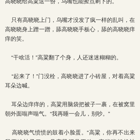
高晓晓给高粱送一份，乌嘴也能捡点剩下的。
只有高晓晓上门，乌嘴才没发了疯一样的乱叫，在
高晓晓身上蹭一蹭，舔高晓晓手板心，舔的高晓晓痒
痒的笑。
“干啥活！”高粱翻了个身，人还迷迷糊糊的。
“起来了！”门没栓，高晓晓进了小砖屋，对着高粱
耳朵边喊。
耳朵边痒痒的，高粱用脑袋把被子一裹，在被窝里
朝外面嗡声嗡气。“我再睡一会儿，别吵。”
高晓晓气愤愤的鼓着小脸蛋。“高粱，你再不出来