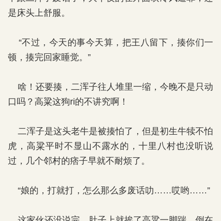
是床头上舒服。
“不过，今天的事今天算，把王八留下，揍你们一
顿，揍完回家睡觉。”
啥！还要揍，二浑子往人堆里一缩，今晚不是只动
口吗？高粱这狗ri的不讲究啊！
二浑子是这头老牛是被揍怕了，但是初生牛犊不怕
虎，高粱平时不显山不露水的，十里八村也没听说
过，几个邻村的痞子早就不耐烦了。
“娘的，打就打，怎么那么多废话叻……哎哟……”
这家伙还没说完，肚子上就挨了高粱一脚踹，倒在