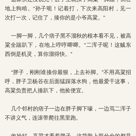
地上狗啃。“孙子呃！记着打，下次来高阳村，见一
次打一次，记住了，揍你的是小爷高粱。”
一脚一脚，几个痞子黑不溜秋的根本看不见，被高
粱全踹趴下，在地上哼哼唧唧。“二浑子呢！这贼东
西倒是机灵，算你溜得快。”
“胖子，刚刚谁揍你最狠，上去补脚。”不用高粱招
呼，胖子卫杨谷在后面猛踩落水狗，他最爱干这事，
高粱负责把人揍趴下，他捡便宜。
几个邻村的痞子一边在胖子脚下嚎，一边骂二浑子
不讲义气，连滚带爬往黑里跑。