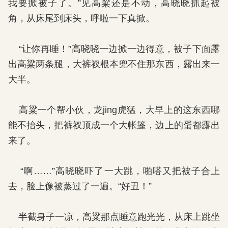
我要掀被子了。”见高粱还是不动，高晓晓抓起被
角，从床尾到床头，呼啦一下真掀。
“让你再睡！”高晓晓一边掀一边得意，被子下面露
出高粱两条腿，大裤衩根本兜不住那东西，露出来一
大半。
高粱一个帮小伙，龙jing虎猛，大早上的这东西哪
能不抬头，把裤衩顶成一个大帐篷，边上的蛋都露出
来了。
“啊……”高晓晓吓了一大跳，啪嗒又把被子合上
去，脸上像被蒸过了一遍。“好丑！”
半截身子一凉，高粱那点睡意跑光光，从床上跳坐