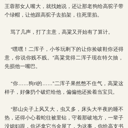
王蓉那女人嘴大，就找她说，还让那老狗给高驼子带
个绿帽，让他跟高驼子去掐架，往死里掐。
骂了几声，打了主意，高粱又开始有了算计。
“嘿嘿！二浑子，小爷玩剩下的让你捡破鞋你还得
意，你说你贱不贱。”高粱觉得二浑子现在特欠抽，
先损他一嘴巴。
“你……狗ri的……”二浑子果然憋不住气，高粱这
样子，好像扔个破烂给他，偏偏他还捡着当宝贝。
“那山尖子上风又大，虫又多，床头大半夜的睡不
热，还得小心着蛇往被里钻，守着那破地方，一辈子
没媳妇跟，你还拿它当金屋了，为这事，你给高支书