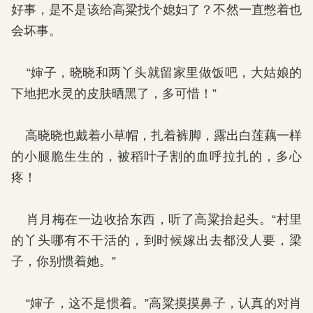
好事，是不是该给高粱找个媳妇了？不然一直憋着也
会坏事。
“婶子，晓晓和两丫头就留家里做饭吧，大姑娘的
下地把水灵的皮肤晒黑了，多可惜！”
高晓晓也戴着小草帽，扎着裤脚，露出白莲藕一样
的小腿脆生生的，被稻叶子割的血呼拉扎的，多心
疼！
肖月梅在一边收拾东西，听了高粱抬起头。“村里
的丫头哪有不干活的，到时候嫁出去都没人要，梁
子，你别惯着她。”
“婶子，这不是惯着。”高粱摸摸鼻子，认真的对肖