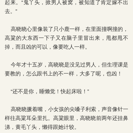
起来。“鬼丫头，掀男人被窝，被知道了肯定嫁不出
去。”
高晓晓心里像装了只小鹿一样，在里面撞啊撞的，
高粱的大东西一下子又在脑子里冒出来，甩都甩不
掉，而且凶的可以，像要吃人一样。
今年才十五岁，高晓晓是没见过男人，但生理课是
要教的，怎么跟书上的不一样，大多了呢，也凶！
“还不是你，睡懒觉！快起床啦！”
高晓晓撅着嘴，小女孩的尖嗓子利索，声音像针一
样往高粱耳朵里扎。高粱眼里，高晓晓前两年还挂鼻
涕，黄毛丫头，懒得跟她计较。