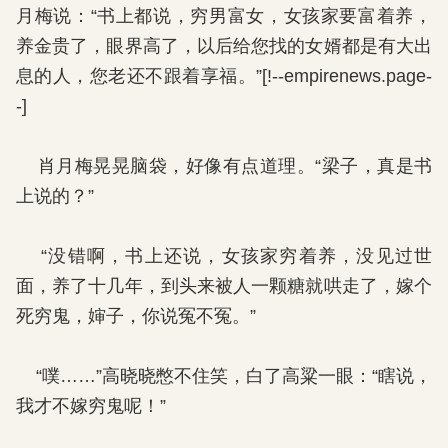
月梅说：“书上都说，穷男富女，女孩家要富着养，
养金贵了，眼界高了，以后给您找的女婿都是有大出
息的人，您老还不跟着享福。”[!--empirenews.page-
-]
肖月梅晃晃脑袋，好像有点道理。“梁子，真是书
上说的？”
“没错啊，书上还说，女孩家穷着养，没见过世
面，养了十几年，到头来被人一颗糖就哄走了，嫁个
死穷鬼，婶子，你说冤不冤。”
“噗……”高晓晓憋不住笑，白了高粱一眼：“瞎说，
我才不嫁穷鬼呢！”