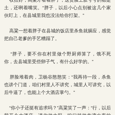
收拾好，高粱才看着胖子，这货脸上脏兮兮的都是
土，还咧着嘴笑。“胖子，以后小心点别被这几个家
伙盯上，在县城里我也没法给你打架。”
高粱一想着胖子在县城的饭店里杀鱼就膈应，感觉
把自己老爹的手艺糟蹋了。
“胖子，要不你在村里做个野厨师算了，饿不死
你，去县城里受些卵子气，有什么好学的。”
胖脸堆着肉，卫杨谷憨憨笑：“我再待一段，杀鱼
也讲个门道，咱们村里人不讲究，城里人可讲究，以
后牛逼了，也能上个大酒店掌勺。”
“你小子还挺有追求吗？”高粱笑了一声：“行，以后