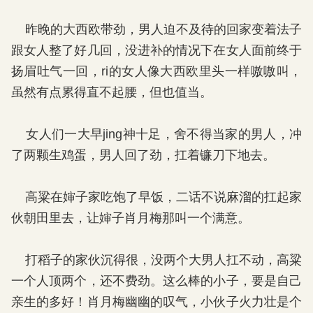
昨晚的大西欧带劲，男人迫不及待的回家变着法子
跟女人整了好几回，没进补的情况下在女人面前终于
扬眉吐气一回，ri的女人像大西欧里头一样嗷嗷叫，
虽然有点累得直不起腰，但也值当。
女人们一大早jing神十足，舍不得当家的男人，冲
了两颗生鸡蛋，男人回了劲，扛着镰刀下地去。
高粱在婶子家吃饱了早饭，二话不说麻溜的扛起家
伙朝田里去，让婶子肖月梅那叫一个满意。
打稻子的家伙沉得很，没两个大男人扛不动，高粱
一个人顶两个，还不费劲。这么棒的小子，要是自己
亲生的多好！肖月梅幽幽的叹气，小伙子火力壮是个