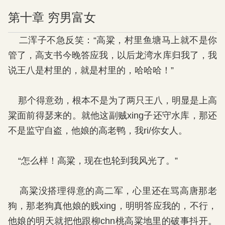
第十章 穷男富女
二浑子不急反笑：“高粱，村里鱼塘马上就不是你
管了，高支书今晚答应我，以后龙湾水库归我了，我
说王八是村里的，就是村里的，哈哈哈！”
那个得意劲，根本不是为了两只王八，明显是上高
粱面前得瑟来的。就他这副贼xing子还守水库，那还
不是监守自盗，他娘的高老鸭，我ri/你女人。
“怎么样！高粱，现在也轮到我风光了。”
高粱没搭理得意的高二军，心里还在骂高唐那老
狗，那老狗真他娘的贱xing，明明答应我的，不行，
他娘的明天就把他跟柳chn桃高粱地里的破事抖开。