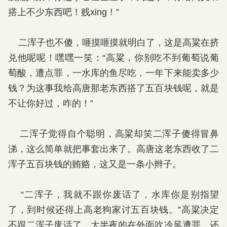
搭上不少东西吧！贱xing！”
二浑子也不傻，咂摸咂摸就明白了，这是高粱在挤
兑他呢呢！嘿嘿一笑：“高粱，你别吃不到葡萄说葡
萄酸，遭点罪，一水库的鱼尽吃，一年下来能卖多少
钱？为这事我给高唐那老东西搭了五百块钱呢，就是
不让你好过，咋的！”
二浑子觉得自个聪明，高粱却笑二浑子傻得冒鼻
涕，这么简单就把事套出来了。高唐这老东西收了二
浑子五百块钱的贿赂，这又是一条小辫子。
“二浑子，我就不跟你废话了，水库你是别指望
了，到时候还得上高老狗家讨五百块钱。”高粱决定
不跟二浑子废话了，大半夜的在外面吹冷风遭罪，还