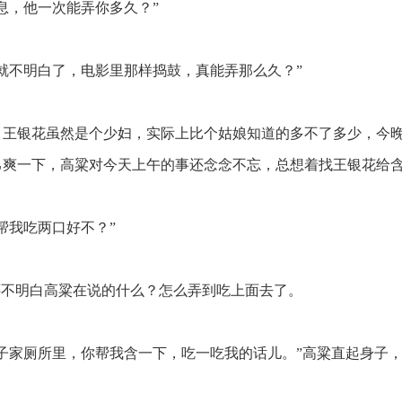
息，他一次能弄你多久？”
就不明白了，电影里那样捣鼓，真能弄那么久？”
王银花虽然是个少妇，实际上比个姑娘知道的多不了多少，今
己爽一下，高粱对今天上午的事还念念不忘，总想着找王银花给
帮我吃两口好不？”
还不明白高粱在说的什么？怎么弄到吃上面去了。
子家厕所里，你帮我含一下，吃一吃我的话儿。”高粱直起身子