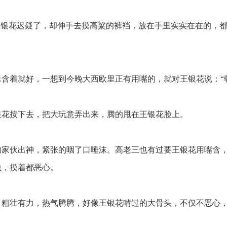
王银花迟疑了，却伸手去摸高粱的裤裆，放在手里实实在在的，
含着就好，一想到今晚大西欧里正有用嘴的，就对王银花说：“
花按下去，把大玩意弄出来，腾的甩在王银花脸上。
家伙出神，紧张的咽了口唾沫。高老三也有过要王银花用嘴含
虫，摸着都恶心。
粗壮有力，热气腾腾，好像王银花啃过的大骨头，不仅不恶心