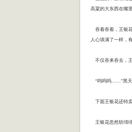
高粱的大东西在嘴
吞着吞着，王银花
人心填满了一样，
不仅吞来吞去，王
“呜呜呜……”黑
下面王银花还特卖
王银花忽然软绵绵