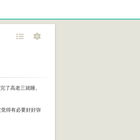
趴完了高老三就睡。
粱觉得有必要好好弥