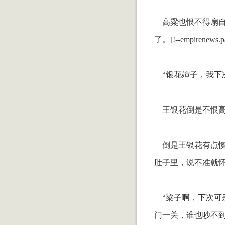
高粱也恨不得扇自
了。[!--empirenews.pa
“银花婶子，我下
王银花倒是不恨高
倒是王银花有点懊
肚子里，说不准就
“梁子啊，下次可
门一关，谁也吵不