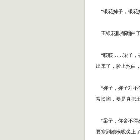
“银花婶子，银花
王银花眼都翻白了
“咳咳……梁子，
出来了，脸上煞白
“婶子，婶子对不
常懊恼，要是真把
“梁子，你舍不得
要塞到她喉咙尖上