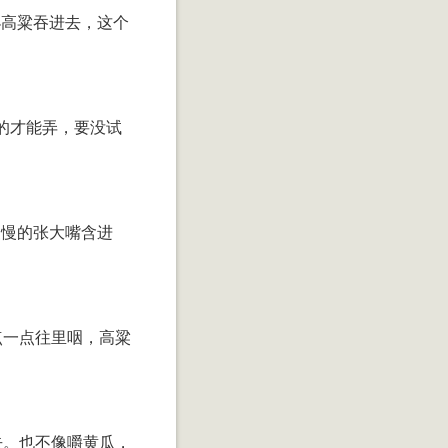
小高粱吞进去，这个
的才能弄，要没试
慢慢的张大嘴含进
点一点往里咽，高粱
去。也不像嚼黄瓜，