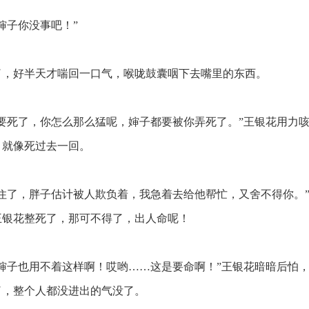
婶子你没事吧！”
，好半天才喘回一口气，喉咙鼓囊咽下去嘴里的东西。
要死了，你怎么那么猛呢，婶子都要被你弄死了。”王银花用力
，就像死过去一回。
住了，胖子估计被人欺负着，我急着去给他帮忙，又舍不得你。
王银花整死了，那可不得了，出人命呢！
婶子也用不着这样啊！哎哟……这是要命啊！”王银花暗暗后怕
了，整个人都没进出的气没了。