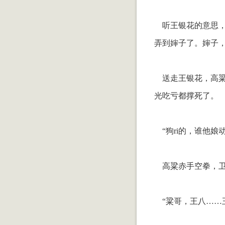
听王银花的意思，
弄到婶子了。婶子
送走王银花，高粱
光吃亏都撑死了。
“狗ri的，谁他娘
高粱赤手空拳，卫
“粱哥，王八……