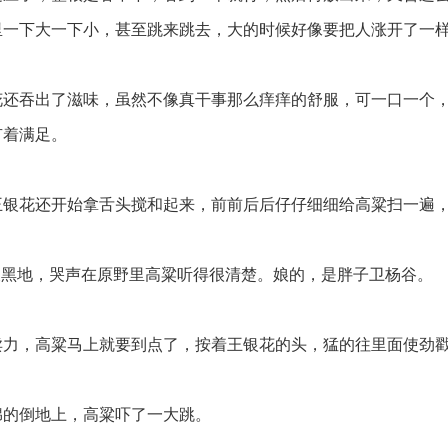
里一下大一下小，甚至跳来跳去，大的时候好像要把人涨开了一
还吞出了滋味，虽然不像真干事那么痒痒的舒服，可一口一个
有着满足。
银花还开始拿舌头搅和起来，前前后后仔仔细细给高粱扫一遍
天黑地，哭声在原野里高粱听得很清楚。娘的，是胖子卫杨谷。
力，高粱马上就要到点了，按着王银花的头，猛的往里面使劲
的倒地上，高粱吓了一大跳。