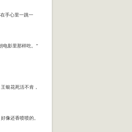
都在手心里一跳一
朝电影里那样吃。”
，王银花死活不肯，
，好像还香喷喷的。