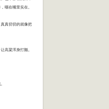
样，咽在嘴里实在。
，真真切切的就像把
，让高粱浑身打颤。
戳。