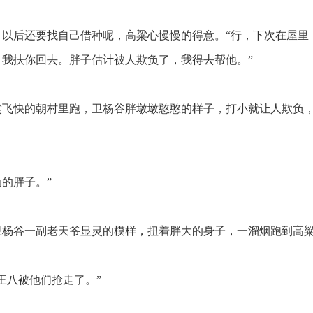
以后还要找自己借种呢，高粱心慢慢的得意。“行，下次在屋里
，我扶你回去。胖子估计被人欺负了，我得去帮他。”
飞快的朝村里跑，卫杨谷胖墩墩憨憨的样子，打小就让人欺负
动的胖子。”
杨谷一副老天爷显灵的模样，扭着胖大的身子，一溜烟跑到高
王八被他们抢走了。”