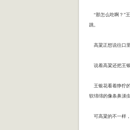
“那怎么吃啊？”
跳。
高粱正想说往口里
说着高粱还把王银
王银花看着狰狞的
软绵绵的像条鼻涕
可高粱的不一样，