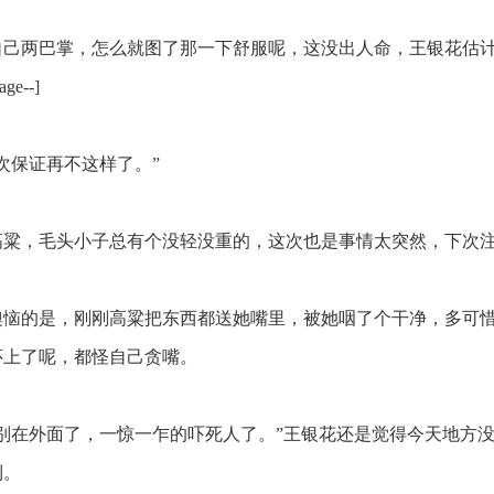
己两巴掌，怎么就图了那一下舒服呢，这没出人命，王银花估计也
ge--]
次保证再不这样了。”
粱，毛头小子总有个没轻没重的，这次也是事情太突然，下次
恼的是，刚刚高粱把东西都送她嘴里，被她咽了个干净，多可
怀上了呢，都怪自己贪嘴。
别在外面了，一惊一乍的吓死人了。”王银花还是觉得今天地方
到。