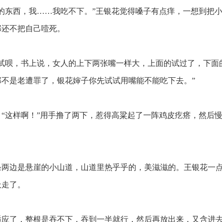
的东西，我……我吃不下。”王银花觉得嗓子有点痒，一想到把
那还不把自己噎死。
试呗，书上说，女人的上下两张嘴一样大，上面的试过了，下面
那不是老遭罪了，银花婶子你先试试用嘴能不能吃下去。”
“这样啊！”用手撸了两下，惹得高粱起了一阵鸡皮疙瘩，然后
两边是悬崖的小山道，山道里热乎乎的，美滋滋的。王银花一
吸走了。
应了，整根是吞不下，吞到一半就行，然后再放出来，又含进