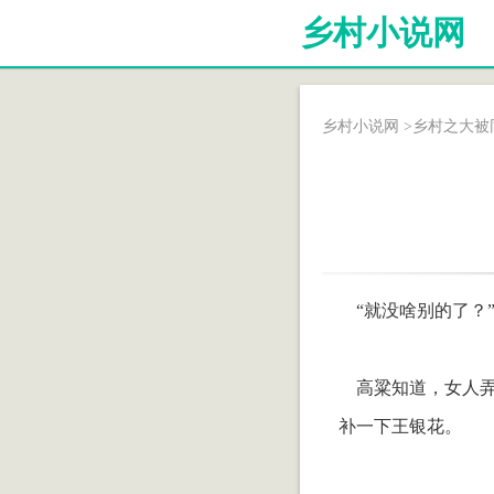
乡村小说网
乡村小说网
>
乡村之大被
“就没啥别的了？
高粱知道，女人弄
补一下王银花。