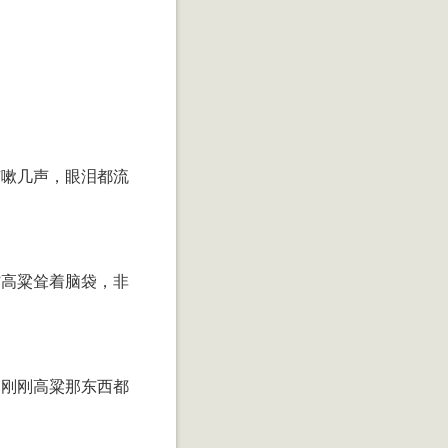
咳嗽几声，眼泪都流
”高粱耸着脑袋，非
，刚刚高粱那东西都