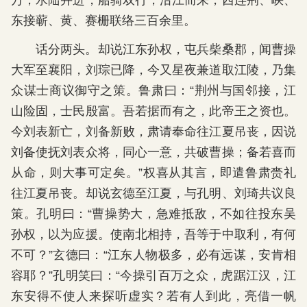
万，水陆并进，船骑双行，沿江而来，西连荆、峡、
东接蕲、黄、赛栅联络三百余里。
话分两头。却说江东孙权，屯兵柴桑郡，闻曹操
大军至襄阳，刘琮已降，今又星夜兼道取江陵，乃集
众谋士商议御守之策。鲁肃曰：“荆州与国邻接，江
山险固，士民殷富。吾若据而有之，此帝王之资也。
今刘表新亡，刘备新败，肃请奉命往江夏吊丧，因说
刘备使抚刘表众将，同心一意，共破曹操；备若喜而
从命，则大事可定矣。”权喜从其言，即遣鲁肃赍礼
往江夏吊丧。却说玄德至江夏，与孔明、刘琦共议良
策。孔明曰：“曹操势大，急难抵敌，不如往投东吴
孙权，以为应援。使南北相持，吾等于中取利，有何
不可？”玄德曰：“江东人物极多，必有远谋，安肯相
容耶？”孔明笑曰：“今操引百万之众，虎踞江汉，江
东安得不使人来探听虚实？若有人到此，亮借一帆