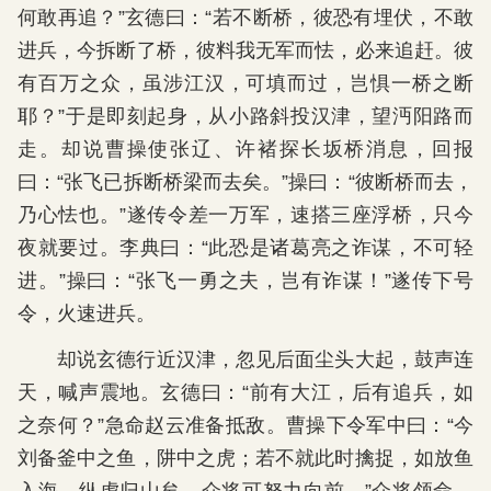
何敢再追？”玄德曰：“若不断桥，彼恐有埋伏，不敢
进兵，今拆断了桥，彼料我无军而怯，必来追赶。彼
有百万之众，虽涉江汉，可填而过，岂惧一桥之断
耶？”于是即刻起身，从小路斜投汉津，望沔阳路而
走。却说曹操使张辽、许褚探长坂桥消息，回报
曰：“张飞已拆断桥梁而去矣。”操曰：“彼断桥而去，
乃心怯也。”遂传令差一万军，速搭三座浮桥，只今
夜就要过。李典曰：“此恐是诸葛亮之诈谋，不可轻
进。”操曰：“张飞一勇之夫，岂有诈谋！”遂传下号
令，火速进兵。
却说玄德行近汉津，忽见后面尘头大起，鼓声连
天，喊声震地。玄德曰：“前有大江，后有追兵，如
之奈何？”急命赵云准备抵敌。曹操下令军中曰：“今
刘备釜中之鱼，阱中之虎；若不就此时擒捉，如放鱼