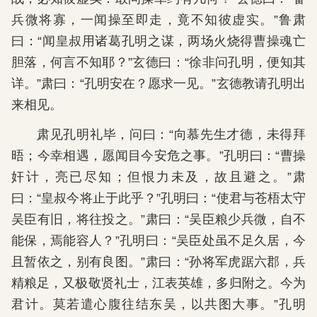
兵微将寡，一闻操至即走，竟不知彼虚实。”鲁肃
曰：“闻皇叔用诸葛孔明之谋，两场火烧得曹操魂亡
胆落，何言不知耶？”玄德曰：“徐非问孔明，便知其
详。”肃曰：“孔明安在？愿求一见。”玄德教请孔明出
来相见。
肃见孔明礼毕，问曰：“向慕先生才德，未得拜
晤；今幸相遇，愿闻目今安危之事。”孔明曰：“曹操
奸计，亮已尽知；但恨力未及，故且避之。”肃
曰：“皇叔今将止于此乎？”孔明曰：“使君与苍梧太守
吴臣有旧，将往投之。”肃曰：“吴臣粮少兵微，自不
能保，焉能容人？”孔明曰：“吴臣处虽不足久居，今
且暂依之，别有良图。”肃曰：“孙将军虎踞六郡，兵
精粮足，又极敬贤礼士，江表英雄，多归附之。今为
君计。莫若遣心腹往结东吴，以共图大事。”孔明