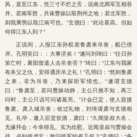
风，直至江东，凭三寸不烂之舌，说南北两军互相吞
并。若南军胜，共诛曹操以取荆州之地；若北军胜，
则我乘势以取江南可也。”玄德曰：“此论甚高。但如
何得江东人到？”
正说间，人报江东孙权差鲁肃来吊丧，船已傍
岸。孔明笑曰：：大事济矣！”遂问刘琦曰：“往日孙
策亡时，襄阳曾遣人去吊丧否？”琦曰：“江东与我家
有杀父之仇，安得通庆吊之礼！”孔明曰：“然则鲁肃
之来，非为吊丧，乃来探听军情也。”遂谓玄德
曰：“鲁肃至，若问曹操动静，主公只推不知，再三
问时，主公只说可问诸葛亮。”计会已定，使人迎接
鲁肃。肃入城吊丧；收过礼物，刘琦请肃与玄德相
见。礼毕，邀入后堂饮酒，肃曰：“久闻皇叔大名，
无缘拜会；今幸得见。实为欣慰。近闻皇叔与曹操会
战，必知彼虚实：敢问操军约有几何？”玄德曰：“备