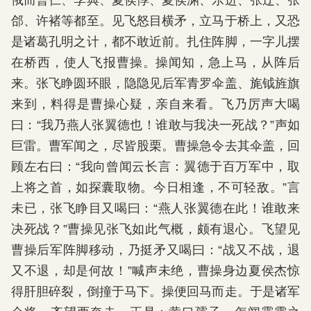
俄而曹仁、李典、夏侯惇、夏侯渊、乐进、张辽、张
郃、许褚等都至。见飞怒目横矛，立马于桥上，又恐
是诸葛孔明之计，都不敢近前。扎住阵脚，一字儿摆
在桥西，使人飞报曹操。操闻知，急上马，从阵后
来。张飞睁圆环眼，隐隐见后军青罗伞盖、旄钺旌旗
来到，料得是曹操心疑，亲自来看。飞乃厉声大喝
曰：“我乃燕人张翼德也！谁敢与我决一死战？”声如
巨雷。曹军闻之，尽皆股栗。曹操急令去其伞盖，回
顾左右曰：“我向曾闻云长言：翼德于百万军中，取
上将之首，如探囊取物。今日相逢，不可轻敌。”言
未已，张飞睁目又喝曰：“燕人张翼德在此！谁敢来
决死战？”曹操见张飞如此气概，颇有退心。飞望见
曹操后军阵脚移动，乃挺矛又喝曰：“战又不战，退
又不退，却是何故！”喊声未绝，曹操身边夏侯杰惊
得肝胆碎裂，倒撞于马下。操便回马而走。于是诸军