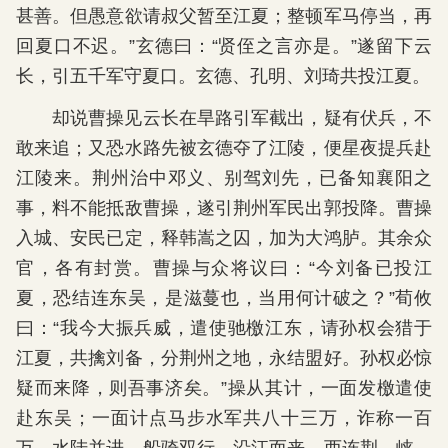
甚善。但愚意欲请叔父暂至江夏；整顿军马停当，再
回夏口不迟。”玄德曰：“贤侄之言亦是。”遂留下云
长，引五千军守夏口。玄德、孔明、刘琦共投江夏。
却说曹操见云长在旱路引军截出，疑有伏兵，不
敢来追；又恐水路先被玄德夺了江陵，便星夜提兵赴
江陵来。荆州治中邓义、别驾刘先，已备知襄阳之
事，料不能抵敌曹操，遂引荆州军民出郭投降。曹操
入城、安民已定，释韩嵩之囚，加为大鸿胪。其余众
官，各有封赏。曹操与众将议曰：“今刘备已投江
夏，恐结连东吴，是滋蔓也，当用何计破之？”荀攸
曰：“我今大振兵威，遣使驰檄江东，请孙权会猎于
江夏，共擒刘备，分荆州之地，永结盟好。孙权必惊
疑而来降，则吾事济矣。”操从其计，一面发檄遣使
赴东吴；一面计点马步水军共八十三万，诈称一百