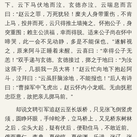
下。云下马伏地而泣。玄德亦泣。云喘息而言
曰：“赵云之罪，万死犹轻！糜夫人身带重伤，不肯
上马，投井而死，云只得推土墙掩之。怀抱公子，身
突重围；赖主公洪福，幸而得脱。适来公子尚在怀中
啼哭，此一会不见动静，多是不能保也。”遂解视
之，原来阿斗正睡着未醒。云喜曰：“幸得公子无
恙！”双手递与玄德。玄德接过，掷之于地曰：“为汝
这孺子，几损我一员大将！”赵云忙向地下抱起阿
斗，泣拜曰：“云虽肝脑涂地，不能报也！”后人有诗
曰：“曹操军中飞虎出，赵云怀内小龙眠。无由抚慰
忠臣意，故把亲儿掷马前。”
却说文聘引军追赵云至长坂桥，只见张飞倒竖虎
须，圆睁环眼，手绰蛇矛，立马桥上，又见桥东树林
之后，尘头大起，疑有伏后，便勒住马，不敢近前。