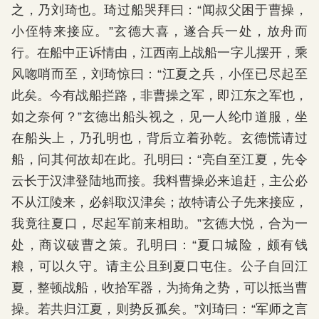
之，乃刘琦也。琦过船哭拜曰：“闻叔父困于曹操，
小侄特来接应。”玄德大喜，遂合兵一处，放舟而
行。在船中正诉情由，江西南上战船一字儿摆开，乘
风唿哨而至，刘琦惊曰：“江夏之兵，小侄已尽起至
此矣。今有战船拦路，非曹操之军，即江东之军也，
如之奈何？”玄德出船头视之，见一人纶巾道服，坐
在船头上，乃孔明也，背后立着孙乾。玄德慌请过
船，问其何故却在此。孔明曰：“亮自至江夏，先令
云长于汉津登陆地而接。我料曹操必来追赶，主公必
不从江陵来，必斜取汉津矣；故特请公子先来接应，
我竟往夏口，尽起军前来相助。”玄德大悦，合为一
处，商议破曹之策。孔明曰：“夏口城险，颇有钱
粮，可以久守。请主公且到夏口屯住。公子自回江
夏，整顿战船，收拾军器，为掎角之势，可以抵当曹
操。若共归江夏，则势反孤矣。”刘琦曰：“军师之言