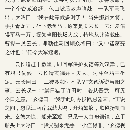
入海，纵虎归山矣。众将可努力向前。”众将领命，
一个个奋威追赶。忽山坡后鼓声响处，一队军马飞
出，大叫曰：“我在此等候多时了！”当头那员大将，
手执青龙刀，坐下赤兔马，原来是关云长，去江夏借
得军马一万，探知当阳长坂大战，特地从此路截出。
曹操一见云长，即勒住马回顾众将曰：“又中诸葛亮
之计也！”传令大军速退。
云长追赶十数里，即回军保护玄德等到汉津，已
有船只伺候，云长请玄德并甘夫人、阿斗至船中坐
定。云长问曰：“二嫂嫂如何不见？”玄德诉说当阳之
事。云长叹曰：“曩日猎于许田时，若从吾意，可无
今日之患。”玄德曰：“我于此时亦投鼠忌器耳。”正说
之间，忽见江南岸战鼓大鸣，舟船如蚁，顺风扬帆而
来。玄德大惊。船来至近，只见一人白袍银铠，立于
船头上大呼曰：“叔父别来无恙！”小侄得罪。”玄德视