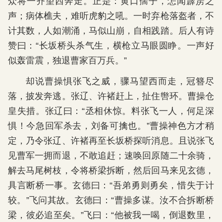
众将一齐望西奔走。正是：黄口孺子，怎闻霹雳之
声；病体樵夫，难听虎豹之吼。一时弃枪落盔者，不
计其数，人如潮涌，马似山崩，自相践踏。后人有诗
赞曰：“长坂桥头杀气生，横枪立马眼圆睁。一声好
似轰雷震，独退曹家百万兵。”
却说曹操惧张飞之威，骤马望西而走，冠簪尽
落，披发奔逃。张辽、许褚赶上，扯住辔环。曹操仓
皇失措。张辽曰：“丞相休惊。料张飞一人，何足深
惧！今急回军杀去，刘备可擒也。”曹操神色方才稍
定，乃令张辽、许褚再至长坂桥探听消息。且说张飞
见曹军一拥而退，不敢追赶；速唤回原随二十余骑，
解去马尾树枝，令将桥梁拆断，然后回马来见玄德，
具言断桥一事。玄德曰：“吾弟勇则勇矣，惜失于计
较。”飞问其故。玄德曰：“曹操多谋。汝不合拆断桥
梁，彼必追至矣。”飞曰：“他被我一喝，倒退数里，