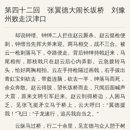
第四十二回 张翼德大闹长坂桥 刘豫
州败走汉津口
却说钟缙、钟绅二人拦住赵云厮杀。赵云挺枪便
刺，钟缙当先挥大斧来迎。两马相交，战不三合。被
云一枪刺落马下，夺路便走。背后钟绅持戟赶来，马
尾相衔，那枝戟只在赵云后心内弄影。云急拨转马
头，恰好两胸相拍。云左手持枪隔过画戟，右手拔出
青釭宝剑砍去，带盔连脑，砍去一半，绅落马而死，
余众奔散。赵云得脱，望长坂桥而走，只闻后面喊声
大震，原来文聘引军赶来。赵云到得桥边，人困马
乏。见张飞挺矛立马于桥上，云大呼曰：“翼德援
我！”飞曰：“子龙速行，追兵我自当之。”
云纵马过桥，行二十余里，见玄德与众人憩于树