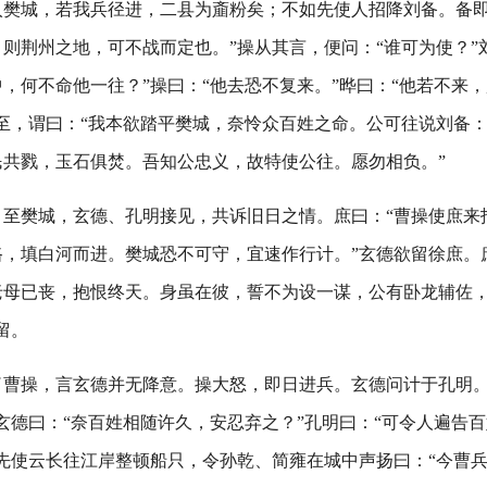
入樊城，若我兵径进，二县为齑粉矣；不如先使人招降刘备。备
则荆州之地，可不战而定也。”操从其言，便问：“谁可为使？”
，何不命他一往？”操曰：“他去恐不复来。”晔曰：“他若不来
至，谓曰：“我本欲踏平樊城，奈怜众百姓之命。公可往说刘备
民共戮，玉石俱焚。吾知公忠义，故特使公往。愿勿相负。”
。至樊城，玄德、孔明接见，共诉旧日之情。庶曰：“曹操使庶来
，填白河而进。樊城恐不可守，宜速作行计。”玄德欲留徐庶。
老母已丧，抱恨终天。身虽在彼，誓不为设一谋，公有卧龙辅佐
留。
了曹操，言玄德并无降意。操大怒，即日进兵。玄德问计于孔明。
玄德曰：“奈百姓相随许久，安忍弃之？”孔明曰：“可令人遍告
先使云长往江岸整顿船只，令孙乾、简雍在城中声扬曰：“今曹