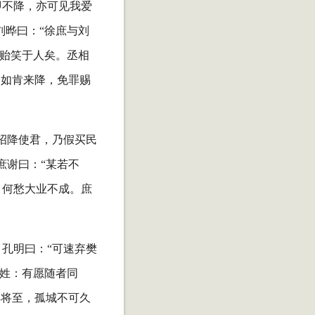
即不降，亦可见我爱
刘晔曰：“徐庶与刘
，贻笑于人矣。丞相
：如肯来降，免罪赐
招降使君，乃假买民
庶谢曰：“某若不
，何愁大业不成。庶
孔明曰：“可速弃樊
百姓：有愿随者同
兵将至，孤城不可久