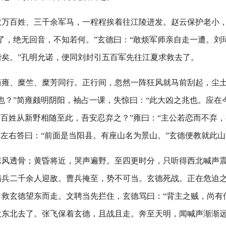
数万百姓、三千余军马，一程程挨着往江陵进发。赵云保护老小
了，绝无回音，不知若何。”玄德曰：“敢烦军师亲自走一遭。刘
谐矣。”孔明允诺，便同刘封引五百军先往江夏求救去了。
简雍、糜竺、糜芳同行。正行间，忽然一阵狂风就马前刮起，尘
也？”简雍颇明阴阳，袖占一课，失惊曰：“此大凶之兆也。应在
“百姓从新野相随至此，吾安忍弃之？”雍曰：“主公若恋而不弃，
”左右答曰：“前面是当阳县。有座山名为景山。”玄德便教就此
凉风透骨；黄昏将近，哭声遍野。至四更时分，只听得西北喊声
精兵二千余人迎敌。曹兵掩至，势不可当。玄德死战。正在危迫
救玄德望东而走。文聘当先拦住，玄德骂曰：“背主之贼，尚有
投东北去了。张飞保着玄德，且战且走。奔至天明，闻喊声渐渐