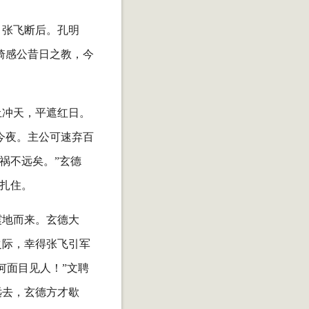
，张飞断后。孔明
琦感公昔日之教，今
土冲天，平遮红日。
今夜。主公可速弃百
祸不远矣。”玄德
山扎住。
震地而来。玄德大
之际，幸得张飞引军
何面目见人！”文聘
远去，玄德方才歇