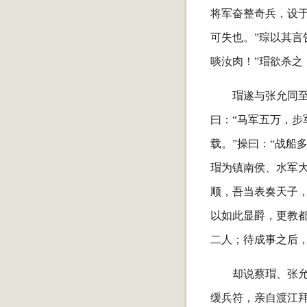
将军奋整奇兵，设
可失也。”琮以其言
啖汝肉！”瑁欲杀之
瑁遂与张允同至
曰：“马军五万，
载。”操曰：“战船
瑁为镇南侯、水军
顺，吾当表奏天子，
以如此显爵，更教都
二人；待成事之后，
却说蔡瑁、张
缓兵符，亲自渡江