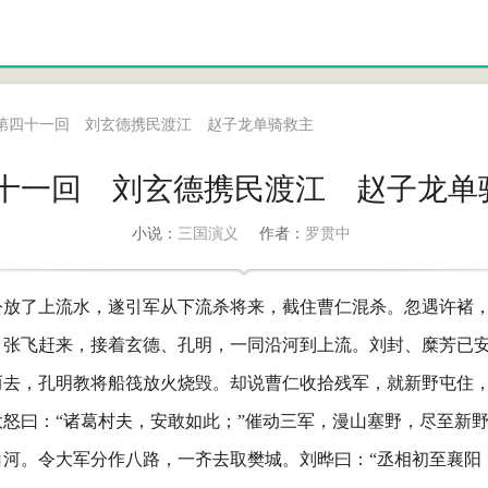
第四十一回 刘玄德携民渡江 赵子龙单骑救主
十一回 刘玄德携民渡江 赵子龙单
三国演义
罗贯中
小说：
作者：
公放了上流水，遂引军从下流杀将来，截住曹仁混杀。忽遇许褚
。张飞赶来，接着玄德、孔明，一同沿河到上流。刘封、糜芳已
而去，孔明教将船筏放火烧毁。却说曹仁收拾残军，就新野屯住
怒曰：“诸葛村夫，安敢如此；”催动三军，漫山塞野，尽至新
白河。令大军分作八路，一齐去取樊城。刘晔曰：“丞相初至襄阳