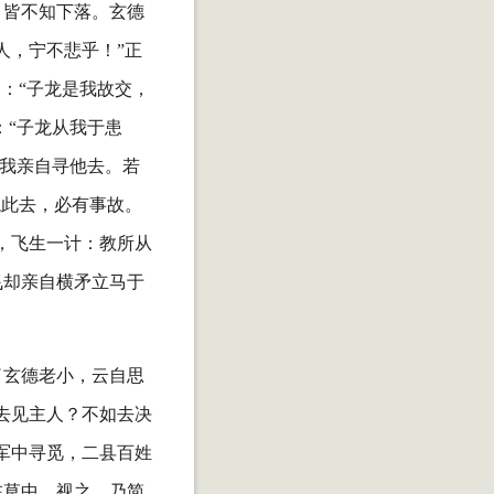
，皆不知下落。玄德
人，宁不悲乎！”正
：“子龙是我故交，
：“子龙从我于患
待我亲自寻他去。若
龙此去，必有事故。
，飞生一计：教所从
飞却亲自横矛立马于
了玄德老小，云自思
去见主人？不如去决
军中寻觅，二县百姓
在草中，视之，乃简