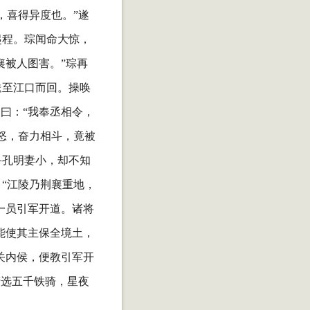
，喜得异度也。”遂
起程。琮闻命大惊，
襄被人图害。”琮再
送至江口而回。操唤
曰：“我奉丞相令，
怒，奋力相斗，竟被
寻孔明妻小，却不知
“江陵乃荆襄重地，
一员引军开道。诸将
能使其主保全境土，
关内侯，便教引军开
精选五千铁骑，星夜