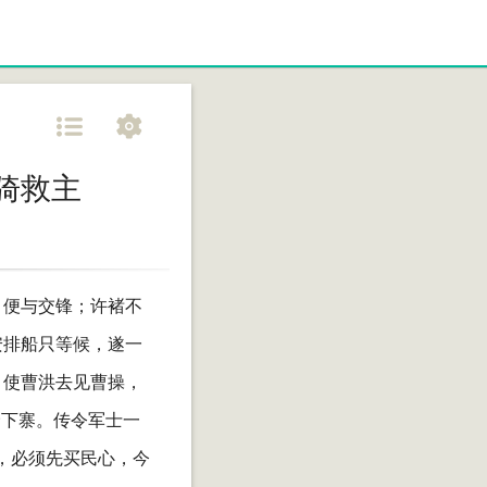
骑救主
，便与交锋；许褚不
安排船只等候，遂一
，使曹洪去见曹操，
野下寨。传令军士一
，必须先买民心，今