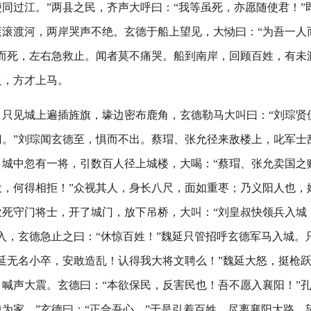
同过江。”两县之民，齐声大呼曰：“我等虽死，亦愿随使君！”
滚滚渡河，两岸哭声不绝。玄德于船上望见，大恸曰：“为吾一人
江而死，左右急救止。闻者莫不痛哭。船到南岸，回顾百姓，有未
之，方才上马。
，只见城上遍插旌旗，壕边密布鹿角，玄德勒马大叫曰：“刘琮贤
门。”刘琮闻玄德至，惧而不出。蔡瑁、张允径来敌楼上，叱军士
。城中忽有一将，引数百人径上城楼，大喝：“蔡瑁、张允卖国之
投，何得相拒！”众视其人，身长八尺，面如重枣；乃义阳人也，
砍死守门将士，开了城门，放下吊桥，大叫：“刘皇叔快领兵入城
入，玄德急止之曰：“休惊百姓！”魏延只管招呼玄德军马入城。
延无名小卒，安敢造乱！认得我大将文聘么！”魏延大怒，挺枪
喊声大震。玄德曰：“本欲保民，反害民也！吾不愿入襄阳！”孔
为家。”玄德曰：“正合吾心。”于是引着百姓，尽离襄阳大路，