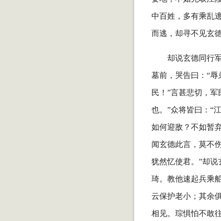
中百姓，多有乘乱
而逃，却寻不见玄
却说玄德同行
墓前，哭告曰：“
民！”言甚悲切，军
也。”众将皆曰：“
如何迎敌？不如暂弃
闻玄德此言，莫不
犹然忆使君。”却说
琦。教他速起兵乘
云保护老小；其余
相见。琮惧怕不敢