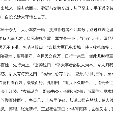
逃出城来，跟玄德而去。魏延与文聘交战，从已至未，手下兵卒
德，自投长沙太守韩玄去了。
军民十余万，大小车数千辆，挑担背包者不计其数，路过刘表之
辱弟备无德无才，负兄寄托之重，罪在备一身，与百姓无干。望兄
民无不下泪。忽哨马报曰：“曹操大军已屯樊城，使人收拾船筏
江陵要地，足可拒守。今拥民众数万，日行十余里，似此几时得
百姓，先行为上。”玄德泣曰：“举大事者必以人为本。今人归我
伤感。后人有诗赞之曰：“临难仁心存百姓，登舟挥泪动三军。至
玄德拥着百姓，缓缓而行。孔明曰：“追兵不久即至。可遣云长
船会于江陵。”玄德从之，即修书令云长同孙乾领五百军往江夏求
俱管顾百姓而行。每日只走十余里便歇。却说曹操在樊城，使人
往见。蔡瑁、张允请行。王威密告琮曰：“将军既降，玄德又走，