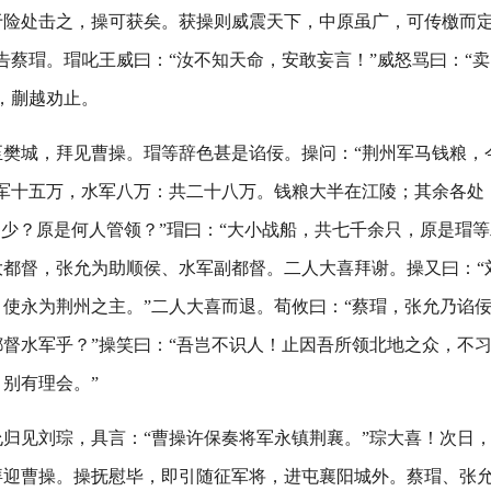
于险处击之，操可获矣。获操则威震天下，中原虽广，可传檄而
告蔡瑁。瑁叱王威曰：“汝不知天命，安敢妄言！”威怒骂曰：“
，蒯越劝止。
樊城，拜见曹操。瑁等辞色甚是谄佞。操问：“荆州军马钱粮，
步军十五万，水军八万：共二十八万。钱粮大半在江陵；其余各处
多少？原是何人管领？”瑁曰：“大小战船，共七千余只，原是瑁等
大都督，张允为助顺侯、水军副都督。二人大喜拜谢。操又曰：“
使永为荆州之主。”二人大喜而退。荀攸曰：“蔡瑁，张允乃谄
督水军乎？”操笑曰：“吾岂不识人！止因吾所领北地之众，不
别有理会。”
允归见刘琮，具言：“曹操许保奏将军永镇荆襄。”琮大喜！次日
拜迎曹操。操抚慰毕，即引随征军将，进屯襄阳城外。蔡瑁、张