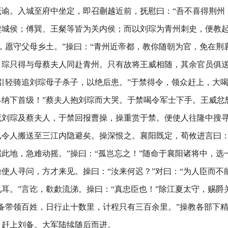
谕。入城至府中坐定，即召蒯越近前，抚慰曰：“吾不喜得荆州
樊城侯；傅巽、王粲等皆为关内侯；而以刘琮为青州刺史，便教
，愿守父母乡土。”操曰：“青州近帝都，教你随朝为官，免在荆
。琮只得与母蔡夫人同赴青州。只有故将王威相随，其余官员俱
引轻骑追刘琮母子杀子，以绝后患。”于禁得令，领众赶上，大喝
早纳下首级！”蔡夫人抱刘琮而大哭。于禁喝令军士下手。王威忿
死刘琮及蔡夫人，于禁回报曹操，操重赏于禁。便使人往隆中搜
已令人搬送至三江内隐避矣。操深恨之。襄阳既定，荀攸进言曰：
此地，急难动摇。”操曰：“孤岂忘之！”随命于襄阳诸将中，选
使人寻问，方才来见。操曰：“汝来何迟？”对曰：“为人臣而不
耳。”言讫，欷歔流涕。操曰：“真忠臣也！”除江夏太守，赐爵
备带领百姓，日行止十数里，计程只有三百余里。”操教各部下
，赶上刘备。大军陆续随后而进。