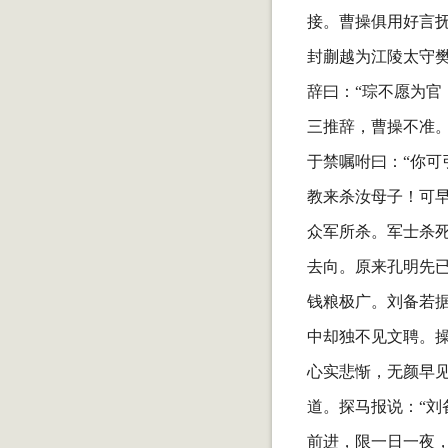
接。曹操俱用好言抚
封蒯越为江陵太守
辞曰：“琮不愿为官
三推辞，曹操不准
于禁嘱咐曰：“你可
教来杀汝母子！可
众军所杀。军士杀
去向。原来孔明先
钱粮极广。刘备若据
中却独不见文聘。操
心实悲惭，无颜早见
道。探马报说：“刘
前进，限一日一夜