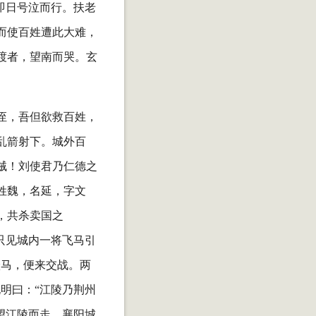
即日号泣而行。扶老
而使百姓遭此大难，
渡者，望南而哭。玄
侄，吾但欲救百姓，
乱箭射下。城外百
贼！刘使君乃仁德之
姓魏，名延，字文
，共杀卖国之
只见城内一将飞马引
跃马，便来交战。两
明曰：“江陵乃荆州
望江陵而走。襄阳城