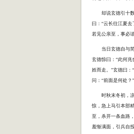
却说玄德引十
曰：“云长往江夏去
若见公亲至，事必
当日玄德自与
玄德惊曰：“此何兆
姓而走。”玄德曰：
问：“前面是何处？
时秋末冬初，
惊，急上马引本部
至，杀开一条血路，
羞惭满面，引兵自