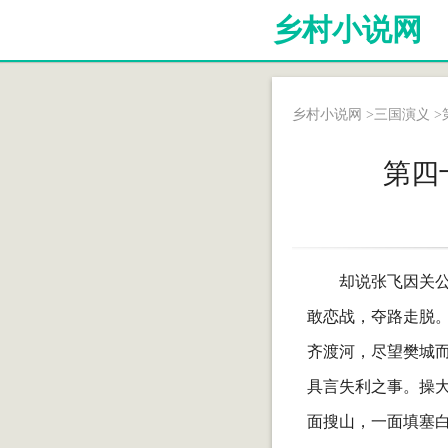
乡村小说网
乡村小说网
>
三国演义
>
第四
却说张飞因关
敢恋战，夺路走脱
齐渡河，尽望樊城
具言失利之事。操大
面搜山，一面填塞