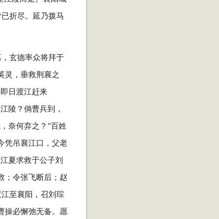
皆已折尽。延乃拨马
墓，玄德率众将拜于
英灵，垂救荆襄之
，即日渡江赶来
至江陵？倘曹兵到，
，奈何弃之？”百姓
今凭吊襄江口，父老
往江夏求救于公子刘
救；令张飞断后；赵
渡江至襄阳，召刘琮
曹操必懈弛无备。愿