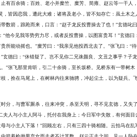
，止有百余骑；百姓、老小并糜竺、糜芳、简雍、赵云等一干人
灵，皆因恋我，遭此大难；诸将及老小，皆不知存亡：虽土木之
带数箭，踉跄而来，口言：“赵子龙反投曹操去了也！”玄德叱曰
：“他今见我等势穷力尽，或者反投曹操，以图富贵耳！”玄德曰
贵所能动摇也。”糜芳曰：“我亲见他投西北去了。”张飞曰：“
”玄德曰：“休错疑了。岂不见你二兄诛颜良、文丑之事乎？子
也。”张飞那里肯听，引二十余骑，至长坂桥。见桥东有一带树木
树枝，拴在马尾上，在树林内往来驰骋，冲起尘土，以为疑兵。
更时分，与曹军厮杀，往来冲突，杀至天明，寻不见玄德，又失
糜二夫人与小主人阿斗，托付在我身上；今日军中失散，有何面目
主母与小主人下落！”回顾左右，只有三四十骑相随。云拍马在乱
；中箭着枪抛男弃女而走者不计其数。赵云正走之间，见一人卧