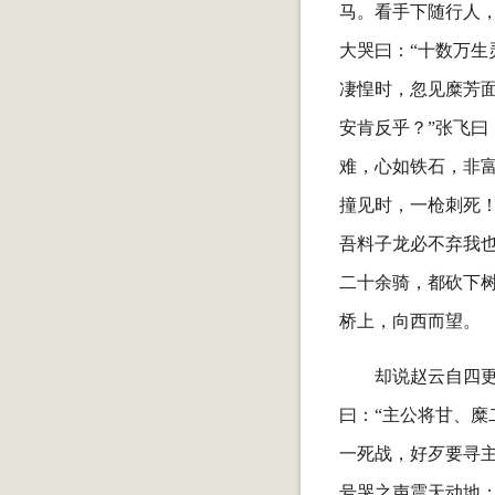
马。看手下随行人
大哭曰：“十数万生
凄惶时，忽见糜芳面
安肯反乎？”张飞曰
难，心如铁石，非富
撞见时，一枪刺死！
吾料子龙必不弃我
二十余骑，都砍下
桥上，向西而望。
却说赵云自四
曰：“主公将甘、
一死战，好歹要寻
号哭之声震天动地