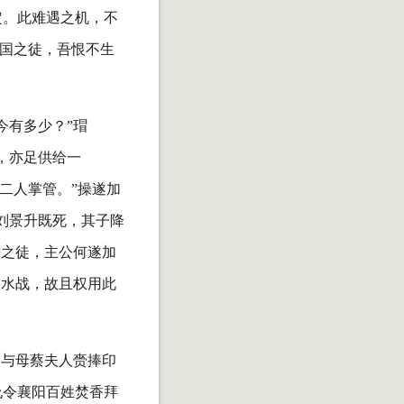
定。此难遇之机，不
卖国之徒，吾恨不生
今有多少？”瑁
，亦足供给一
二人掌管。”操遂加
刘景升既死，其子降
佞之徒，主公何遂加
习水战，故且权用此
，与母蔡夫人赍捧印
允令襄阳百姓焚香拜