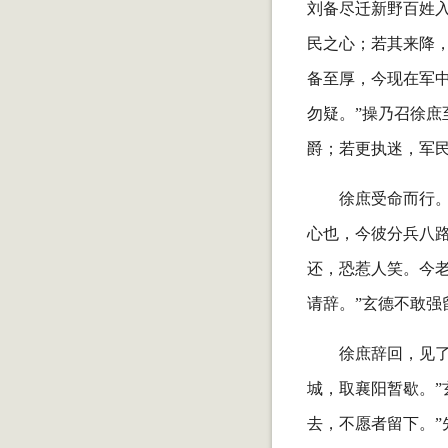
刘备尽迁新野百姓
民之心；若其来降，
备至厚，今现在军中
勿疑。”操乃召徐庶
爵；若更执迷，军
徐庶受命而行
心也，今彼分兵八路
还，恐惹人笑。今
请辞。”玄德不敢强
徐庶辞回，见
城，取襄阳暂歇。”
去，不愿者留下。”