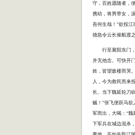
守，百姓愿随者，便
携幼，将男带女，
吾何生哉！”欲投
德急令云长催船渡
行至襄阳东门
并无他念。可快开
姓，皆望敌楼而哭
人，今为救民而来
长。当下魏延轮刀
贼！”张飞便跃马欲
军而出，大喝：“魏
下军兵在城边混杀，
要地，不如先取江陵