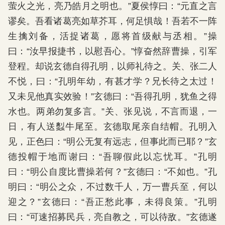
萤火之光，亮乃皓月之明也。”夏侯惇曰：“元直之言
谬矣。吾看诸葛亮如草芥耳，何足惧哉！吾若不一阵
生擒刘备，活捉诸葛，愿将首级献与丞相。”操
曰：“汝早报捷书，以慰吾心。”惇奋然辞曹操，引军
登程。却说玄德自得孔明，以师礼待之。关、张二人
不悦，曰：“孔明年幼，有甚才学？兄长待之太过！
又未见他真实效验！”玄德曰：“吾得孔明，犹鱼之得
水也。两弟勿复多言。”关、张见说，不言而退，一
日，有人送蠫牛尾至。玄德取尾亲自结帽。孔明入
见，正色曰：“明公无复有远志，但事此而已耶？”玄
德投帽于地而谢曰：“吾聊假此以忘忧耳。”孔明
曰：“明公自度比曹操若何？”玄德曰：“不如也。”孔
明曰：“明公之众，不过数千人，万一曹兵至，何以
迎之？”玄德曰：“吾正愁此事，未得良策。”孔明
曰：“可速招募民兵，亮自教之，可以待敌。”玄德遂