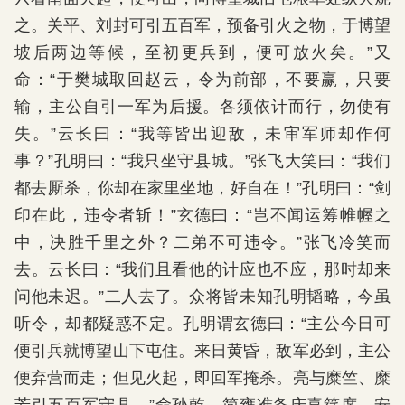
之。关平、刘封可引五百军，预备引火之物，于博望
坡后两边等候，至初更兵到，便可放火矣。”又
命：“于樊城取回赵云，令为前部，不要赢，只要
输，主公自引一军为后援。各须依计而行，勿使有
失。”云长曰：“我等皆出迎敌，未审军师却作何
事？”孔明曰：“我只坐守县城。”张飞大笑曰：“我们
都去厮杀，你却在家里坐地，好自在！”孔明曰：“剑
印在此，违令者斩！”玄德曰：“岂不闻运筹帷幄之
中，决胜千里之外？二弟不可违令。”张飞冷笑而
去。云长曰：“我们且看他的计应也不应，那时却来
问他未迟。”二人去了。众将皆未知孔明韬略，今虽
听令，却都疑惑不定。孔明谓玄德曰：“主公今日可
便引兵就博望山下屯住。来日黄昏，敌军必到，主公
便弃营而走；但见火起，即回军掩杀。亮与糜竺、糜