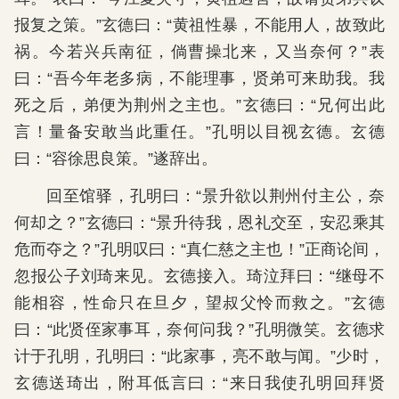
报复之策。”玄德曰：“黄祖性暴，不能用人，故致此
祸。今若兴兵南征，倘曹操北来，又当奈何？”表
曰：“吾今年老多病，不能理事，贤弟可来助我。我
死之后，弟便为荆州之主也。”玄德曰：“兄何出此
言！量备安敢当此重任。”孔明以目视玄德。玄德
曰：“容徐思良策。”遂辞出。
回至馆驿，孔明曰：“景升欲以荆州付主公，奈
何却之？”玄德曰：“景升待我，恩礼交至，安忍乘其
危而夺之？”孔明叹曰：“真仁慈之主也！”正商论间，
忽报公子刘琦来见。玄德接入。琦泣拜曰：“继母不
能相容，性命只在旦夕，望叔父怜而救之。”玄德
曰：“此贤侄家事耳，奈何问我？”孔明微笑。玄德求
计于孔明，孔明曰：“此家事，亮不敢与闻。”少时，
玄德送琦出，附耳低言曰：“来日我使孔明回拜贤