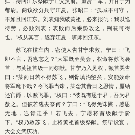
贮，待回江东祭献于亡父灵前。重赏三军，升甘宁为
都尉。商议欲分兵守江夏。张昭曰：“孤城不可守，
不如且回江东。刘表知我破黄祖，必来报仇；我以逸
待劳，必败刘表；表败而后乘势攻之，荆襄可得
也。”权从其言，遂弃江夏，班师回江东。
苏飞在槛车内，密使人告甘宁求救。宁曰：“飞
即不言，吾岂忘之？”大军既至吴会，权命将苏飞袅
首，与黄祖首级一同祭献。甘宁乃入见权，顿首哭告
曰：“某向日若不得苏飞，则骨填沟壑矣，安能效命
将军麾下哉？今飞罪当诛，某念其昔日之恩情，愿纳
还官爵，以赎飞罪。”权曰：“彼既有恩于君，吾为君
赦之。但彼若逃去奈何？宁曰：“飞得免诛戮，感恩
无地，岂肯走乎！若飞去，宁愿将首级献于阶
下。”权乃赦苏飞，止将黄祖首级祭献。祭毕设宴，
大会文武庆功。