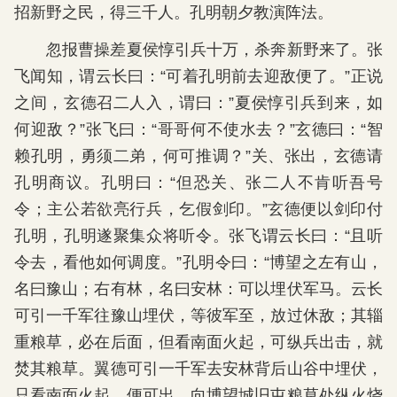
招新野之民，得三千人。孔明朝夕教演阵法。
忽报曹操差夏侯惇引兵十万，杀奔新野来了。张
飞闻知，谓云长曰：“可着孔明前去迎敌便了。”正说
之间，玄德召二人入，谓曰：”夏侯惇引兵到来，如
何迎敌？”张飞曰：“哥哥何不使水去？”玄德曰：“智
赖孔明，勇须二弟，何可推调？”关、张出，玄德请
孔明商议。孔明曰：“但恐关、张二人不肯听吾号
令；主公若欲亮行兵，乞假剑印。”玄德便以剑印付
孔明，孔明遂聚集众将听令。张飞谓云长曰：“且听
令去，看他如何调度。”孔明令曰：“博望之左有山，
名曰豫山；右有林，名曰安林：可以埋伏军马。云长
可引一千军往豫山埋伏，等彼军至，放过休敌；其辎
重粮草，必在后面，但看南面火起，可纵兵出击，就
焚其粮草。翼德可引一千军去安林背后山谷中埋伏，
只看南面火起，便可出，向博望城旧屯粮草处纵火烧