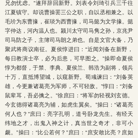
兄勿忧虑。”遂拜辞回新野。刘表令刘琦引兵三千往
江夏镇守。却说曹操罢三公之职，自以丞相兼之。以
毛玠为东曹掾，崔琰为西曹掾，司马懿为文学掾。懿
字仲达，河内温人也。颍川太守司马隽之孙，京兆尹
司马防之子，主簿司马朗之弟也。自是文官大备，乃
聚武将商议南征。夏侯惇进曰：“近闻刘备在新野，
每日教演士卒，必为后患，可早图之。”操即命夏侯
惇为都督，于禁、李典、夏侯兰、韩浩为副将，领兵
十万，直抵博望城，以窥新野。荀彧谏曰：“刘备英
雄，今更兼诸葛亮为军师，不可轻敌。”惇曰：“刘备
鼠辈耳，吾必擒之。”徐庶曰：“将军勿轻视刘玄德。
今玄德得诸葛亮为辅，如虎生翼矣。”操曰：“诸葛亮
何人也？”庶曰：亮字孔明，道号卧龙先生。有经天
纬地之才，出鬼入神之计，真当世之奇才，非可小
觑。”操曰：“比公若何？”庶曰：“庶安敢比亮？庶如