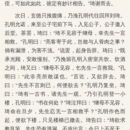
侄，可如此如此，彼定有妙计相告。”琦谢而去。
次日，玄德只推腹痛，乃浼孔明代往回拜刘琦。
孔明允诺，来至公子宅前下马，入见公子。公子邀入
后堂。茶罢，琦曰：“琦不见容于继母，幸先生一言
相救。”孔明曰：“亮客寄于此，岂敢与人骨肉之事？
倘有漏泄，为害不浅。”说罢，起身告辞。琦曰：“既
承光顾，安敢慢别。”乃挽留孔明入密室共饮。饮酒
之间，琦又曰：“继母不见容，乞先生一言救我。”孔
明曰：“此非亮所敢谋也。”言讫，又欲辞去。琦
曰：“先生不言则已，何便欲去？”孔明乃复坐。琦
曰：“琦有一古书，请先生一观。”乃引孔明登一小
楼，孔明曰：“书在何处？”琦泣拜曰：“继母不见容，
琦命在旦夕，先生忍无一言相救乎？”孔明作色而
起，便欲下楼，只见楼梯已撤去。琦告曰：“琦欲求
教良策，先生恐有泄漏，不肯出言；今日上不至天，