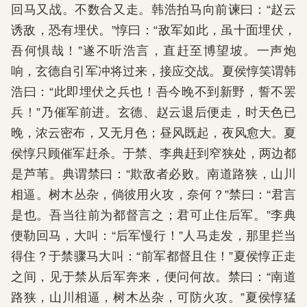
回马又战。不数合又走。韩浩拍马向前谏曰：“赵云
诱敌，恐有埋伏。”惇曰：“敌军如此，虽十面埋伏，
吾何惧哉！”遂不听浩言，直赶至博望坡。一声炮
响，玄德自引军冲将过来，接应交战。夏侯惇笑谓韩
浩曰：“此即埋伏之兵也！吾今晚不到新野，誓不罢
兵！”乃催军前进。玄德、赵云退后便走，时天色已
晚，浓云密布，又无月色；昼风既起，夜风愈大。夏
侯惇只顾催军赶杀。于禁、李典赶到窄狭处，两边都
是芦苇。典谓禁曰：“欺敌者必败。南道路狭，山川
相逼。树木丛杂，倘彼用火攻，奈何？”禁曰：“君言
是也。吾当往前为都督言之；君可止住后军。”李典
便勒回马，大叫：“后军慢行！”人马走发，那里拦当
得住？于禁骤马大叫：“前军都督且住！”夏侯惇正走
之间，见于禁从后军奔来，便问何故。禁曰：“南道
路狭，山川相逼，树木丛杂，可防火攻。”夏侯惇猛