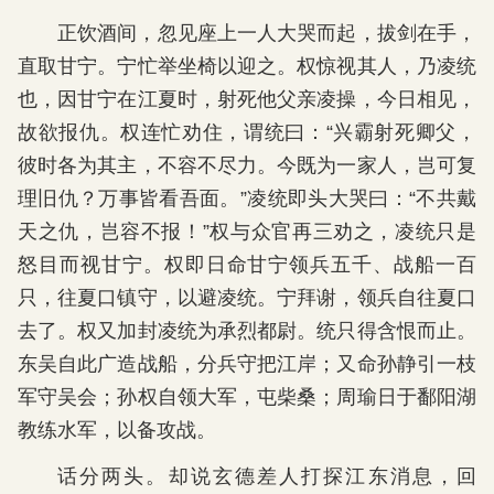
正饮酒间，忽见座上一人大哭而起，拔剑在手，
直取甘宁。宁忙举坐椅以迎之。权惊视其人，乃凌统
也，因甘宁在江夏时，射死他父亲凌操，今日相见，
故欲报仇。权连忙劝住，谓统曰：“兴霸射死卿父，
彼时各为其主，不容不尽力。今既为一家人，岂可复
理旧仇？万事皆看吾面。”凌统即头大哭曰：“不共戴
天之仇，岂容不报！”权与众官再三劝之，凌统只是
怒目而视甘宁。权即日命甘宁领兵五千、战船一百
只，往夏口镇守，以避凌统。宁拜谢，领兵自往夏口
去了。权又加封凌统为承烈都尉。统只得含恨而止。
东吴自此广造战船，分兵守把江岸；又命孙静引一枝
军守吴会；孙权自领大军，屯柴桑；周瑜日于鄱阳湖
教练水军，以备攻战。
话分两头。却说玄德差人打探江东消息，回