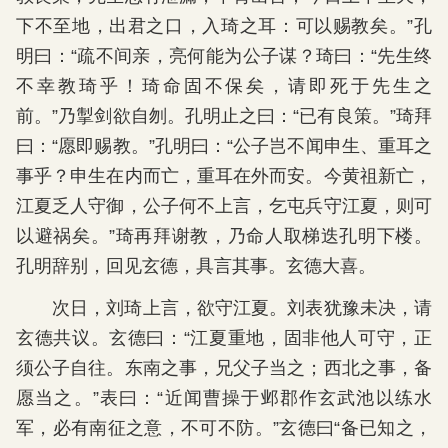
下不至地，出君之口，入琦之耳：可以赐教矣。”孔
明曰：“疏不间亲，亮何能为公子谋？琦曰：“先生终
不幸教琦乎！琦命固不保矣，请即死于先生之
前。”乃掣剑欲自刎。孔明止之曰：“已有良策。”琦拜
曰：“愿即赐教。”孔明曰：“公子岂不闻申生、重耳之
事乎？申生在内而亡，重耳在外而安。今黄祖新亡，
江夏乏人守御，公子何不上言，乞屯兵守江夏，则可
以避祸矣。”琦再拜谢教，乃命人取梯迭孔明下楼。
孔明辞别，回见玄德，具言其事。玄德大喜。
次日，刘琦上言，欲守江夏。刘表犹豫未决，请
玄德共议。玄德曰：“江夏重地，固非他人可守，正
须公子自往。东南之事，兄父子当之；西北之事，备
愿当之。”表曰：“近闻曹操于邺郡作玄武池以练水
军，必有南征之意，不可不防。”玄德曰“备已知之，