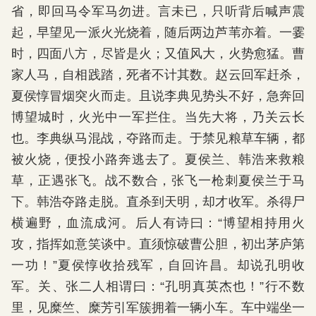
省，即回马令军马勿进。言未已，只听背后喊声震
起，早望见一派火光烧着，随后两边芦苇亦着。一霎
时，四面八方，尽皆是火；又值风大，火势愈猛。曹
家人马，自相践踏，死者不计其数。赵云回军赶杀，
夏侯惇冒烟突火而走。且说李典见势头不好，急奔回
博望城时，火光中一军拦住。当先大将，乃关云长
也。李典纵马混战，夺路而走。于禁见粮草车辆，都
被火烧，便投小路奔逃去了。夏侯兰、韩浩来救粮
草，正遇张飞。战不数合，张飞一枪刺夏侯兰于马
下。韩浩夺路走脱。直杀到天明，却才收军。杀得尸
横遍野，血流成河。后人有诗曰：“博望相持用火
攻，指挥如意笑谈中。直须惊破曹公胆，初出茅庐第
一功！”夏侯惇收拾残军，自回许昌。却说孔明收
军。关、张二人相谓曰：“孔明真英杰也！”行不数
里，见糜竺、糜芳引军簇拥着一辆小车。车中端坐一