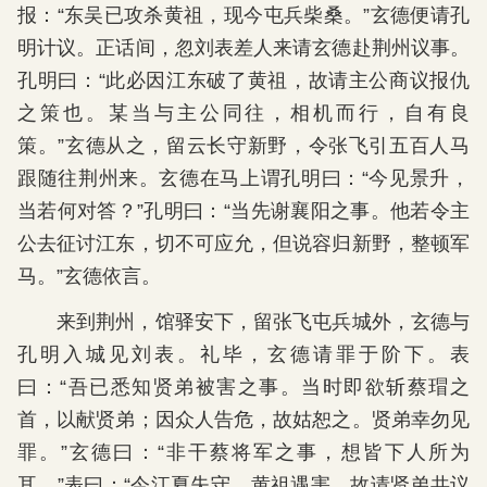
报：“东吴已攻杀黄祖，现今屯兵柴桑。”玄德便请孔
明计议。正话间，忽刘表差人来请玄德赴荆州议事。
孔明曰：“此必因江东破了黄祖，故请主公商议报仇
之策也。某当与主公同往，相机而行，自有良
策。”玄德从之，留云长守新野，令张飞引五百人马
跟随往荆州来。玄德在马上谓孔明曰：“今见景升，
当若何对答？”孔明曰：“当先谢襄阳之事。他若令主
公去征讨江东，切不可应允，但说容归新野，整顿军
马。”玄德依言。
来到荆州，馆驿安下，留张飞屯兵城外，玄德与
孔明入城见刘表。礼毕，玄德请罪于阶下。表
曰：“吾已悉知贤弟被害之事。当时即欲斩蔡瑁之
首，以献贤弟；因众人告危，故姑恕之。贤弟幸勿见
罪。”玄德曰：“非干蔡将军之事，想皆下人所为
耳。”表曰：“今江夏失守，黄祖遇害，故请贤弟共议