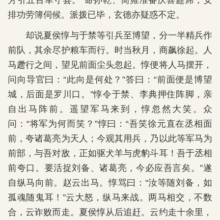
芳引五百军守县。”命孙乾、简雍准备庆喜筵席，安
排功劳簿伺候。派拨已毕，玄德亦疑惑不定。
却说夏侯惇与于禁等引兵至博望，分一半精兵作
前队，其余尽护粮车而行。时当秋月，商飙徐起。人
马趱行之间，望见前面尘头忽起。惇便将人马摆开，
问向导官曰：“此向是何处？”答曰：“前面便是博望
城，后面是罗川口。”惇令于禁、李典押住阵脚，亲
自出马阵前。遥望军马来到，惇忽然大笑。众
问：“将军为何而笑？”惇曰：“吾笑徐元直在丞相面
前，夸诸葛亮为天人；今观其用兵，乃以此等军马为
前部，与吾对敌，正如驱犬羊与虎豹斗耳！吾于丞相
前夸口。要活捉刘备、诸葛亮，今必应吾言矣。”遂
自纵马向前。赵云出马。惇骂曰：“汝等随刘备，如
孤魂随鬼耳！”云大怒，纵马来战。两马相交，不数
合，云诈败而走。夏侯惇从后追赶。云约走十余里，