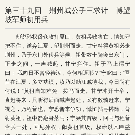
第三十九回 荆州城公子三求计 博望
坡军师初用兵
却说孙权督众攻打夏口，黄祖兵败将亡，情知守
把不住，遂弃江夏，望荆州而走。甘宁料得黄祖必走
荆州，乃于东门外伏兵等候。祖带数十骑突出东门，
正走之间，一声喊起，甘宁拦住。祖于马上谓宁
曰：“我向日不曾轻待汝，今何相逼耶？”宁叱曰：“吾
昔在江夏，多立功绩，汝乃以劫江贼待我，今日尚有
何说！”黄祖自知难免，拨马而走。甘宁冲开士卒，
直赶将来，只听得后面喊声起处，又有数骑赶来。宁
视之，乃程普也。宁恐普来争功，慌忙拈弓搭箭，背
射黄祖，祖中箭翻身落马；宁枭其首级，回马与程普
合兵一处，回见孙权，献黄祖首级。权命以木匣盛