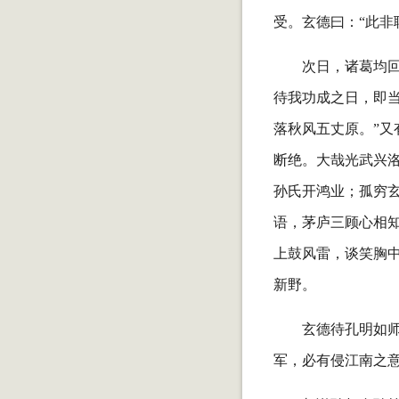
受。玄德曰：“此非
次日，诸葛均
待我功成之日，即当
落秋风五丈原。”又
断绝。大哉光武兴
孙氏开鸿业；孤穷
语，茅庐三顾心相
上鼓风雷，谈笑胸
新野。
玄德待孔明如
军，必有侵江南之