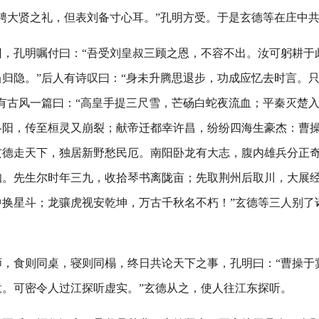
聘大贤之礼，但表刘备寸心耳。”孔明方受。于是玄德等在庄中
回，孔明嘱付曰：“吾受刘皇叔三顾之恩，不容不出。汝可躬耕于
归隐。”后人有诗叹曰：“身未升腾思退步，功成应忆去时言。
有古风一篇曰：“高皇手提三尺雪，芒砀白蛇夜流血；平秦灭楚
洛阳，传至桓灵又崩裂；献帝迁都幸许昌，纷纷四海生豪杰：曹
玄德走天下，独居新野愁民厄。南阳卧龙有大志，腹内雄兵分正
知。先生尔时年三九，收拾琴书离陇亩；先取荆州后取川，大展
中换星斗；龙骧虎视安乾坤，万古千秋名不朽！”玄德等三人别了
师，食则同桌，寝则同榻，终日共论天下之事，孔明曰：“曹操于
意。可密令人过江探听虚实。”玄德从之，使人往江东探听。