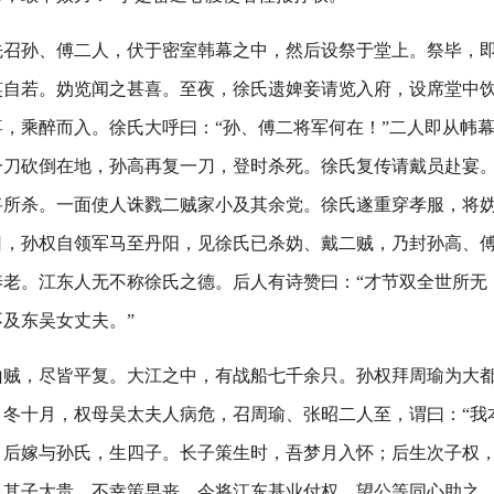
先召孙、傅二人，伏于密室韩幕之中，然后设祭于堂上。祭毕，
笑自若。妫览闻之甚喜。至夜，徐氏遗婢妾请览入府，设席堂中
，乘醉而入。徐氏大呼曰：“孙、傅二将军何在！”二人即从帏
一刀砍倒在地，孙高再复一刀，登时杀死。徐氏复传请戴员赴宴
将所杀。一面使人诛戮二贼家小及其余党。徐氏遂重穿孝服，将
日，孙权自领军马至丹阳，见徐氏已杀妫、戴二贼，乃封孙高、
养老。江东人无不称徐氏之德。后人有诗赞曰：“才节双全世所无
及东吴女丈夫。”
山贼，尽皆平复。大江之中，有战船七千余只。孙权拜周瑜为大
，冬十月，权母吴太夫人病危，召周瑜、张昭二人至，谓曰：“我
。后嫁与孙氏，生四子。长子策生时，吾梦月入怀；后生次子权
，其子大贵。不幸策早丧，今将江东基业付权。望公等同心助之，