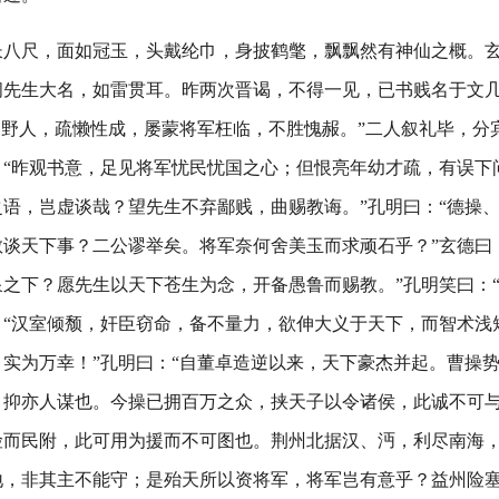
长八尺，面如冠玉，头戴纶巾，身披鹤氅，飘飘然有神仙之概。玄
闻先生大名，如雷贯耳。昨两次晋谒，不得一见，已书贱名于文
阳野人，疏懒性成，屡蒙将军枉临，不胜愧赧。”二人叙礼毕，分
“昨观书意，足见将军忧民忧国之心；但恨亮年幼才疏，有误下问
语，岂虚谈哉？望先生不弃鄙贱，曲赐教诲。”孔明曰：“德操
谈天下事？二公谬举矣。将军奈何舍美玉而求顽石乎？”玄德曰
之下？愿先生以天下苍生为念，开备愚鲁而赐教。”孔明笑曰：“
：“汉室倾颓，奸臣窃命，备不量力，欲伸大义于天下，而智术浅
实为万幸！”孔明曰：“自董卓造逆以来，天下豪杰并起。曹操
，抑亦人谋也。今操已拥百万之众，挟天子以令诸侯，此诚不可
险而民附，此可用为援而不可图也。荆州北据汉、沔，利尽南海
地，非其主不能守；是殆天所以资将军，将军岂有意乎？益州险