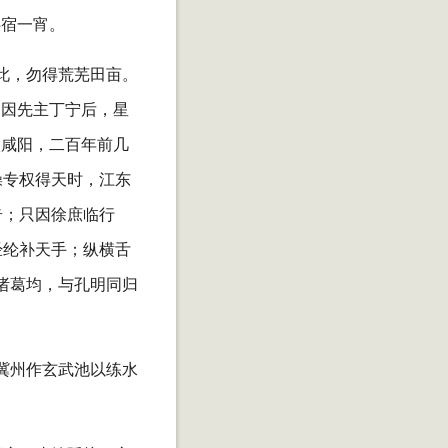
共宿一宵。
此，勿得荒芜田亩。
只因先主丁宁后，星
入咸阳，二百年前几
操专权得天时，江东
奇；只因徐庶临行
经纶补天手；纵横舌
诸葛均，与孔明同归
冀州作玄武池以练水