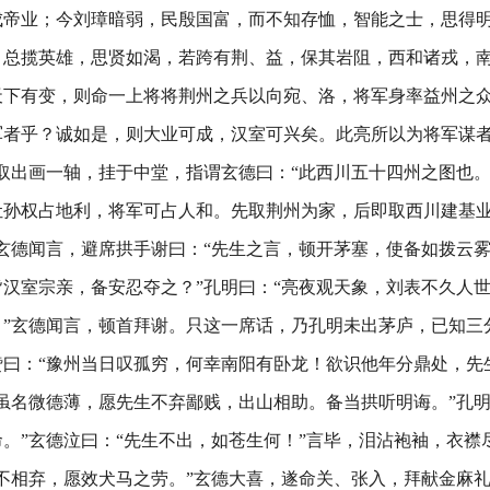
成帝业；今刘璋暗弱，民殷国富，而不知存恤，智能之士，思得
，总揽英雄，思贤如渴，若跨有荆、益，保其岩阻，西和诸戎，
天下有变，则命一上将将荆州之兵以向宛、洛，将军身率益州之
军者乎？诚如是，则大业可成，汉室可兴矣。此亮所以为将军谋
取出画一轴，挂于中堂，指谓玄德曰：“此西川五十四州之图也
让孙权占地利，将军可占人和。先取荆州为家，后即取西川建基
玄德闻言，避席拱手谢曰：“先生之言，顿开茅塞，使备如拨云
汉室宗亲，备安忍夺之？”孔明曰：“亮夜观天象，刘表不久人
。”玄德闻言，顿首拜谢。只这一席话，乃孔明未出茅庐，已知三
曰：“豫州当日叹孤穷，何幸南阳有卧龙！欲识他年分鼎处，先
虽名微德薄，愿先生不弃鄙贱，出山相助。备当拱听明诲。”孔明
。”玄德泣曰：“先生不出，如苍生何！”言毕，泪沾袍袖，衣襟
不相弃，愿效犬马之劳。”玄德大喜，遂命关、张入，拜献金麻