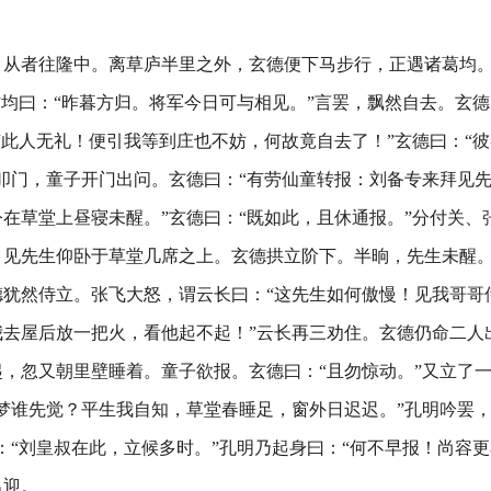
。
引从者往隆中。离草庐半里之外，玄德便下马步行，正遇诸葛均
”均曰：“昨暮方归。将军今日可与相见。”言罢，飘然自去。玄德
“此人无礼！便引我等到庄也不妨，何故竟自去了！”玄德曰：“
叩门，童子开门出问。玄德曰：“有劳仙童转报：刘备专来拜见先
在草堂上昼寝未醒。”玄德曰：“既如此，且休通报。”分付关、
，见先生仰卧于草堂几席之上。玄德拱立阶下。半晌，先生未醒
德犹然侍立。张飞大怒，谓云长曰：“这先生如何傲慢！见我哥哥
我去屋后放一把火，看他起不起！”云长再三劝住。玄德仍命二人
，忽又朝里壁睡着。童子欲报。玄德曰：“且勿惊动。”又立了
梦谁先觉？平生我自知，草堂春睡足，窗外日迟迟。”孔明吟罢，
：“刘皇叔在此，立候多时。”孔明乃起身曰：“何不早报！尚容更
出迎。