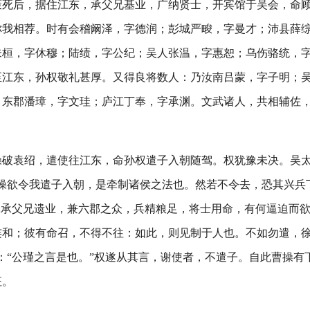
策死后，据住江东，承父兄基业，广纳贤士，开宾馆于吴会，命
你我相荐。时有会稽阚泽，字德润；彭城严畯，字曼才；沛县薛
朱桓，字休穆；陆绩，字公纪；吴人张温，字惠恕；乌伤骆统，
至江东，孙权敬礼甚厚。又得良将数人：乃汝南吕蒙，字子明；
；东郡潘璋，字文珪；庐江丁奉，字承渊。文武诸人，共相辅佐
操破袁绍，遣使往江东，命孙权遣子入朝随驾。权犹豫未决。吴
“操欲令我遣子入朝，是牵制诸侯之法也。然若不令去，恐其兴兵
军承父兄遗业，兼六郡之众，兵精粮足，将士用命，有何逼迫而
连和；彼有命召，不得不往：如此，则见制于人也。不如勿遣，
：“公瑾之言是也。”权遂从其言，谢使者，不遣子。自此曹操有
征。