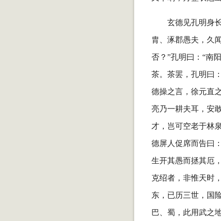
玄德见孔明身
胄、涿郡愚夫，久
否？”孔明曰：“南
茶。茶罢，孔明曰：
德操之言，徐元直之
亮乃一耕夫耳，安敢
才，岂可空老于林泉
德屏人促席而告曰
生开其愚而拯其厄，
克绍者，非惟天时
东，已历三世，国
巴、蜀，此用武之