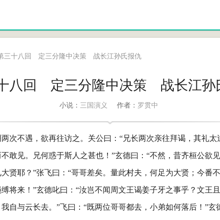
第三十八回 定三分隆中决策 战长江孙氏报仇
十八回 定三分隆中决策 战长江孙
三国演义
罗贯中
小说：
作者：
明两次不遇，欲再往访之。关公曰：“兄长两次亲往拜谒，其礼太
不敢见。兄何惑于斯人之甚也！”玄德曰：“不然，昔齐桓公欲
大贤耶？”张飞曰：“哥哥差矣。量此村夫，何足为大贤；今番
缚将来！”玄德叱曰：“汝岂不闻周文王谒姜子牙之事乎？文王
我自与云长去。”飞曰：“既两位哥哥都去，小弟如何落后！”玄