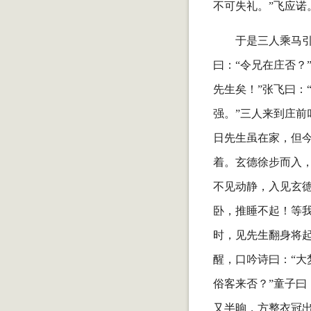
不可失礼。”飞应诺
于是三人乘马
曰：“令兄在庄否？
先生矣！”张飞曰：
强。”三人来到庄前
日先生虽在家，但今
着。玄德徐步而入
不见动静，入见玄
卧，推睡不起！等
时，见先生翻身将起
醒，口吟诗曰：“大
俗客来否？”童子曰
又半晌，方整衣冠