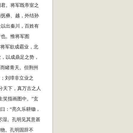
明君。将军既帝室之
南抚彝、越，外结孙
众以出秦川，百姓有
者也。惟将军图
。将军欲成霸业，北
业，以成鼎足之势，
雾而睹青天。但荆州
世；刘璋非立业之
分天下，真万古之人
生笑指画图中。”玄
曰：“亮久乐耕锄，
尽湿。孔明见其意甚
礼物。孔明固辞不