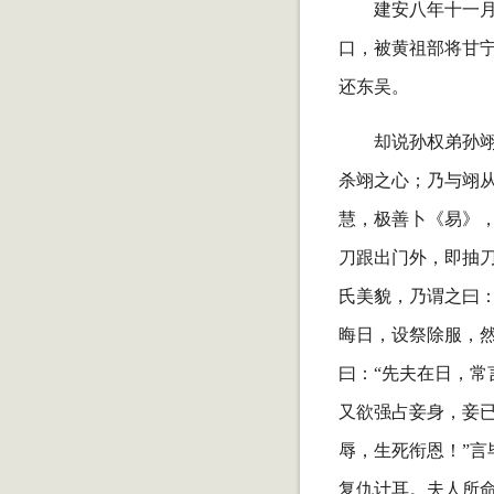
建安八年十一
口，被黄祖部将甘
还东吴。
却说孙权弟孙
杀翊之心；乃与翊
慧，极善卜《易》
刀跟出门外，即抽
氏美貌，乃谓之曰：
晦日，设祭除服，
曰：“先夫在日，
又欲强占妾身，妾
辱，生死衔恩！”言
复仇计耳。夫人所