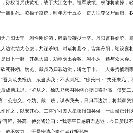
月，孙权引兵伐黄祖，战于大江之中。祖军败绩。权部将凌操，
宁一箭射死。凌操子凌统，时年方十五岁，奋力往夺父尸而归。
翊为丹阳太守，翊性刚好酒，醉后尝鞭挞士卒。丹阳督将妫览、
从人边洪结为心腹，共谋杀翊。时诸将县令，皆集丹阳，翊设宴
，是日卜一卦，其象大凶，劝翊勿出会客。翊不从，遂与众大会
刀砍死孙翊。妫览、戴员乃归罪边洪，斩之于市。二人乘势掳翊
“吾为汝夫报仇，汝当从我；不从则死。”徐氏曰：“夫死未几，
然后成亲未迟。”览从之。徐氏乃密召孙翊心腹旧将孙高、傅婴二
常言二公忠义。今妫、戴二贼，谋杀我夫，只归罪边洪，将我家资
已诈许之，以安其心。二将军可差人星夜报知吴侯，一面设密计
毕再拜。孙高、傅婴皆泣曰：“我等平日感府君恩遇，今日所以
命，敢不效力！”于是密遣心腹使者往报孙权。