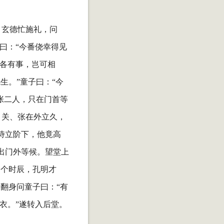
。玄德忙施礼，问
曰：“今番侥幸得见
彼各有事，岂可相
生。”童子曰：“今
张二人，只在门首等
。关、张在外立久，
侍立阶下，他竟高
出门外等候。望堂上
一个时辰，孔明才
翻身问童子曰：“有
衣。”遂转入后堂。