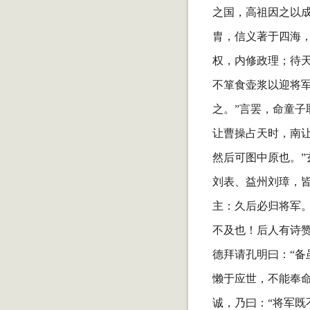
之国，高祖因之以
胄，信义著于四海
权，内修政理；待
不箪食壶浆以迎将
之。”言罢，命童子
让曹操占天时，南
然后可图中原也。”
刘表、益州刘璋，皆
主：久后必归将军
不及也！后人有诗赞
德拜请孔明曰：“备
懒于应世，不能奉命
诚，乃曰：“将军既