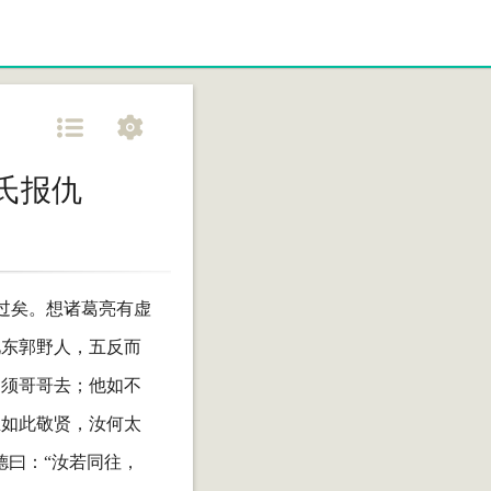
氏报仇
过矣。想诸葛亮有虚
见东郭野人，五反而
不须哥哥去；他如不
且如此敬贤，汝何太
德曰：“汝若同往，