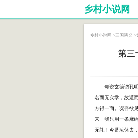
乡村小说网
乡村小说网
>
三国演义
>
第三
却说玄德访孔
名而无实学，故避而
方得一面。况吾欲见
来，我只用一条麻绳
无礼！今番汝休去，