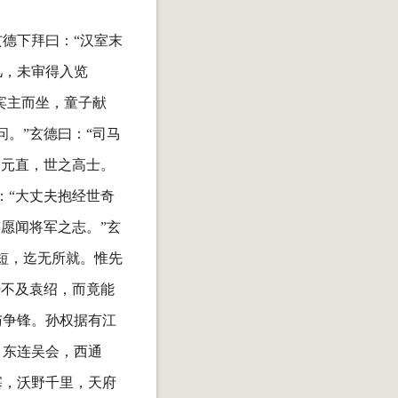
德下拜曰：“汉室末
几，未审得入览
宾主而坐，童子献
。”玄德曰：“司马
、元直，世之高士。
：“大丈夫抱经世奇
愿闻将军之志。”玄
短，迄无所就。惟先
势不及袁绍，而竟能
与争锋。孙权据有江
，东连吴会，西通
塞，沃野千里，天府