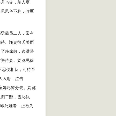
轻舟当先，杀入夏
权见风色不利，收军
郡丞戴员二人，常有
相待。翊妻徐氏美而
。至晚席散，边洪带
家资侍妾。妫览见徐
不忍便相从；可待至
人入府，泣告
童婢尽皆分去。妫览
以图二贼，雪此仇
不即死难者，正欲为