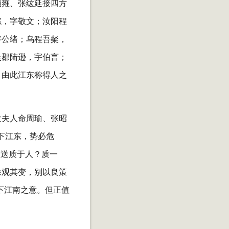
顾雍、张纮延接四方
综，字敬文；汝阳程
字公绪；乌程吾粲，
吴郡陆逊，宇伯言；
，由此江东称得人之
太夫人命周瑜、张昭
下江东，势必危
欲送质于人？质一
徐观其变，别以良策
下江南之意。但正值