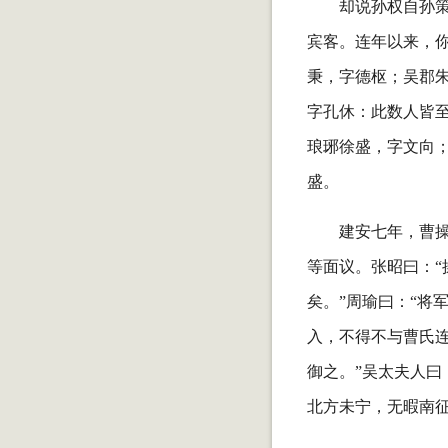
却说孙权自孙
宾客。连年以来，
秉，字德枢；吴郡
字孔休：此数人皆
琅琊徐盛，字文向
盛。
建安七年，曹
等面议。张昭曰：
矣。”周瑜曰：“将
入，不得不与曹氏
御之。”吴太夫人曰
北方未宁，无暇南