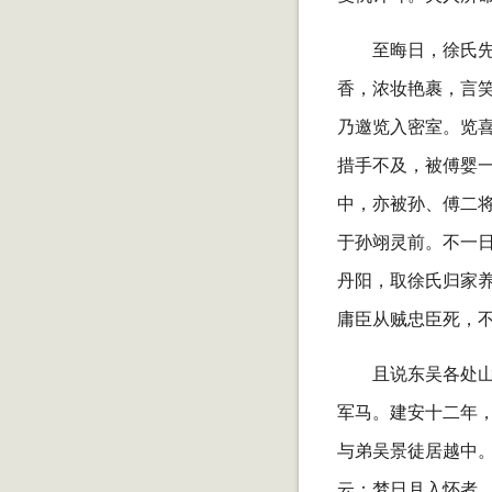
至晦日，徐氏
香，浓妆艳裹，言
乃邀览入密室。览喜
措手不及，被傅婴
中，亦被孙、傅二
于孙翊灵前。不一
丹阳，取徐氏归家
庸臣从贼忠臣死，不
且说东吴各处
军马。建安十二年
与弟吴景徒居越中
云：梦日月入怀者