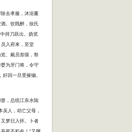
即除去孝服，沐浴薰
饮酒。饮既醉，徐氏
幕中持刀跃出。妫览
。员入府来，至堂
妫览、戴员首级，祭
傅婴为牙门将，令守
，奸回一旦受摧锄。
都督，总统江东水陆
本吴人，幼亡父母，
，又梦日入怀。卜者
吾死不朽矣！”又嘱