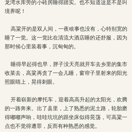
龙湾水库旁的小砖房睡得踏实。也不知道这是不是叫
境界呢！
高粱开的是双人间，一夜啥事也没有，心特别宽的
睡了一觉。这一觉比在清流大酒店睡的还舒服，因为
那时候心里装着事，沉甸甸的。
睡得早起得也早，胖子没天亮就开车去乡里的集市
收菜去，高粱再贪了一会儿睡，窗帘子里射来的阳光
照眼睛上，晃得刺眼。
开着崭新的摩托车，迎着高高升起的太阳光，欢腾
的一路奔来。出了县里，上了熟悉的泥土路，轮胎磨
得嘟嘟声响，哇哇坑坑的跟坐床似得晃荡，可高粱一
点也不觉得遭罪，反而有种熟悉的感觉。