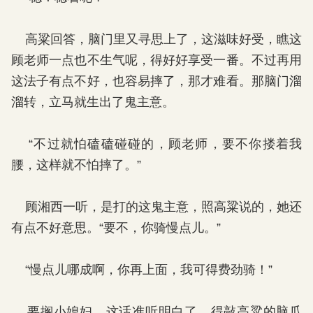
高粱回答，脑门里又寻思上了，这滋味好受，瞧这
顾老师一点也不生气呢，得好好享受一番。不过再用
这法子有点不好，也容易摔了，那才难看。那脑门溜
溜转，立马就生出了鬼主意。
“不过就怕磕磕碰碰的，顾老师，要不你搂着我
腰，这样就不怕摔了。”
顾湘西一听，是打的这鬼主意，照高粱说的，她还
有点不好意思。“要不，你骑慢点儿。”
“慢点儿哪成啊，你再上面，我可得费劲骑！”
要搁小媳妇，这话准听明白了，得敲高粱的脑瓜