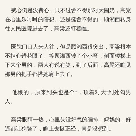
费心倒是没费心，只不过舍不得那对大圆奶，高粱
在心里乐呵呵的瞎想。还是挺舍不得的，顾湘西转身
往人民医院进去了，高粱还盯着瞧。
医院门口人来人往，但是顾湘西很突出，高粱根本
不担心错花眼了。等顾湘西转了个小弯，侧面楼梯上
下来个男的，两人有说有笑，到了后面，高粱还瞧见
那男的把手都搭她肩上去了。
他娘的，原来到头也是个*，顶着对大*到处勾男
人。
高粱眼睛一热，心里头没好气的编排。妈妈的，好
逼都让狗骑了，瞧上去挺正经，真是没想到。