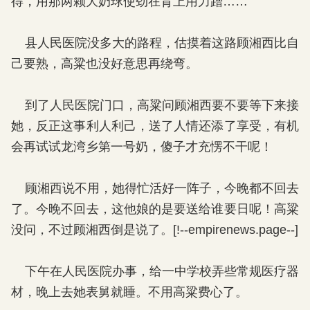
得，用那两颗大奶球使劲在背上用力蹭……
县人民医院没多大的路程，估摸着这路顾湘西比自
己要熟，高粱也没好意思再绕弯。
到了人民医院门口，高粱问顾湘西要不要等下来接
她，反正这事利人利己，送了人情还添了享受，有机
会再试试龙湾乡第一号奶，傻子才充愣不干呢！
顾湘西说不用，她得忙活好一阵子，今晚都不回去
了。今晚不回去，这他娘的是要送给谁要日呢！高粱
没问，不过顾湘西倒是说了。[!--empirenews.page--]
下午在人民医院办事，给一中学校弄些常规医疗器
材，晚上去她表舅就睡。不用高粱费心了。