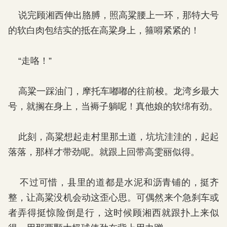
说完顾湘西伸出胳膊，照高粱腰上一环，那特大号
的软白肉包结实的抵在高粱身上，箍嘚紧紧的！
“走咯！”
高粱一踩油门，摩托车嘟嘟的往前梭。龙湾乡最大
号，就搁在身上，当褥子躺呢！真他娘的软绵有劲。
此刻，高粱想起走村里那土道，坑坑洼洼的，起起
落落，那样才带劲呢。就跟上回带高雯丽似得。
不过可惜，县里的道都是水泥和沥青铺的，挺齐
整，让高粱没机会动这歪心思。可偶然来个急刹车或
者弄得挺惊险倒是行，这时候顾湘西就跟扑上来似