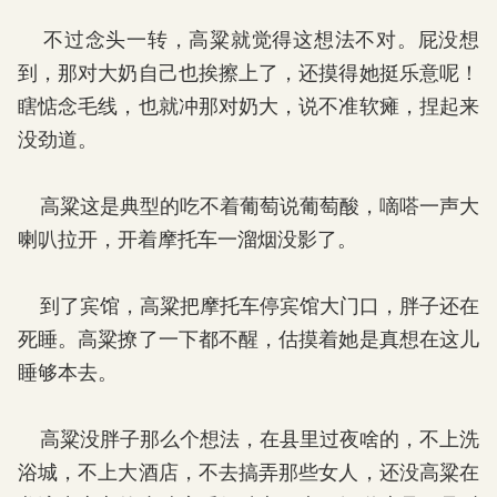
不过念头一转，高粱就觉得这想法不对。屁没想
到，那对大奶自己也挨擦上了，还摸得她挺乐意呢！
瞎惦念毛线，也就冲那对奶大，说不准软瘫，捏起来
没劲道。
高粱这是典型的吃不着葡萄说葡萄酸，嘀嗒一声大
喇叭拉开，开着摩托车一溜烟没影了。
到了宾馆，高粱把摩托车停宾馆大门口，胖子还在
死睡。高粱撩了一下都不醒，估摸着她是真想在这儿
睡够本去。
高粱没胖子那么个想法，在县里过夜啥的，不上洗
浴城，不上大酒店，不去搞弄那些女人，还没高粱在