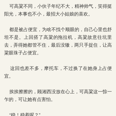
可高粱不同，小伙子年纪不大，精神帅气，笑得挺
阳光，本事也不小，最招大小姑娘的喜欢。
都是被占便宜，为啥不找个顺眼的，自己心里也舒
坦不是。上回搭了高粱的拖拉机，高粱故意往坑里
去，弄得她都管不住，最后没辙，两只手捉住，让高
粱眼珠子占便宜。
这回也差不多，摩托车，不过换了在她身上占便
宜。
挨挨擦擦的，顾湘西没放在心上，可高粱这一惊一
乍的，可让她有点害怕。
“稳！稳着呢？”