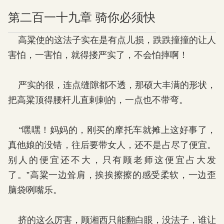
第二百一十九章 骑你必须快
高粱使的这法子实在是有点儿损，跌跌撞撞的让人
害怕，一害怕，就得搂严实了，不会怕摔啊！
严实的很，连点缝隙都不透，那硕大丰满的形状，
把高粱顶得腰杆儿直剌剌的，一点也不带弯。
“嘿嘿！妈妈的，刚买的摩托车就摊上这好事了，
真他娘的没错，往后要带女人，还不是占尽了便宜。
别人的便宜还不大，只有顾老师这便宜占大发
了。”高粱一边耸肩，挨挨擦擦的感受柔软，一边歪
脑袋咧嘴乐。
挤的这么厉害，顾湘西只能翻白眼，没法子，谁让