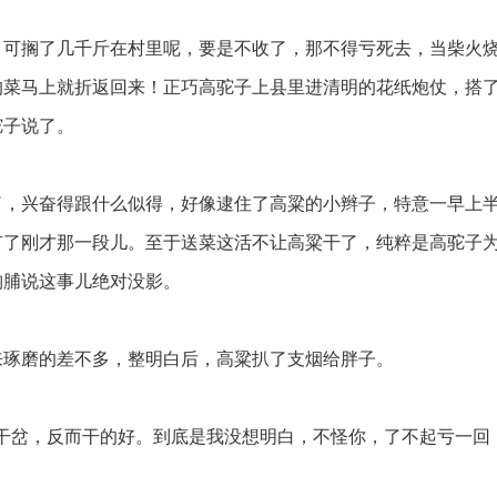
可搁了几千斤在村里呢，要是不收了，那不得亏死去，当柴火
的菜马上就折返回来！正巧高驼子上县里进清明的花纸炮仗，搭
驼子说了。
，兴奋得跟什么似得，好像逮住了高粱的小辫子，特意一早上
有了刚才那一段儿。至于送菜这活不让高粱干了，纯粹是高驼子
胸脯说这事儿绝对没影。
琢磨的差不多，整明白后，高粱扒了支烟给胖子。
干岔，反而干的好。到底是我没想明白，不怪你，了不起亏一回