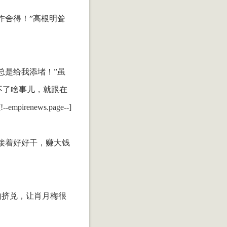
咋舍得！”高根明耸
总是给我添堵！”虽
不了啥事儿，就跟在
news.page--]
接着好好干，赚大钱
的挤兑，让肖月梅很