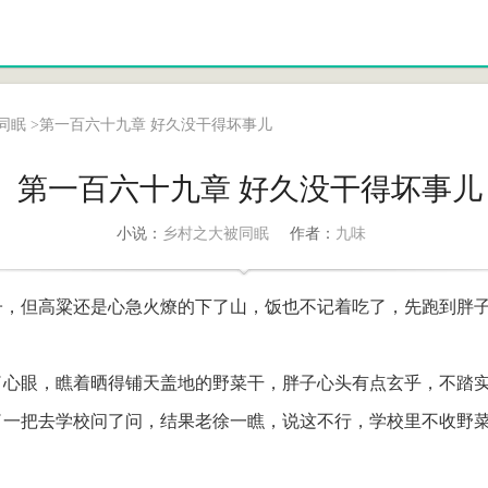
同眠
>
第一百六十九章 好久没干得坏事儿
第一百六十九章 好久没干得坏事儿
乡村之大被同眠
九味
小说：
作者：
，但高粱还是心急火燎的下了山，饭也不记着吃了，先跑到胖子家
心眼，瞧着晒得铺天盖地的野菜干，胖子心头有点玄乎，不踏
了一把去学校问了问，结果老徐一瞧，说这不行，学校里不收野