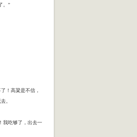
了。”
事了！高粱是不信，
死去。
！我吃够了，出去一