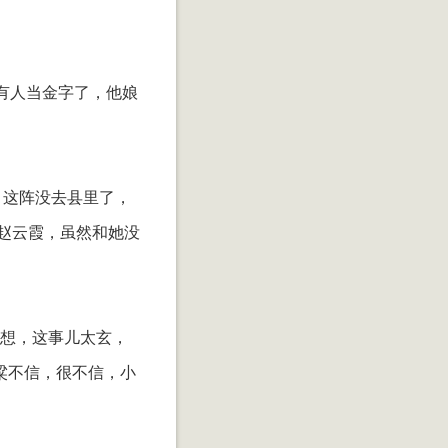
有人当金字了，他娘
。这阵没去县里了，
有赵云霞，虽然和她没
乱想，这事儿太玄，
高粱不信，很不信，小