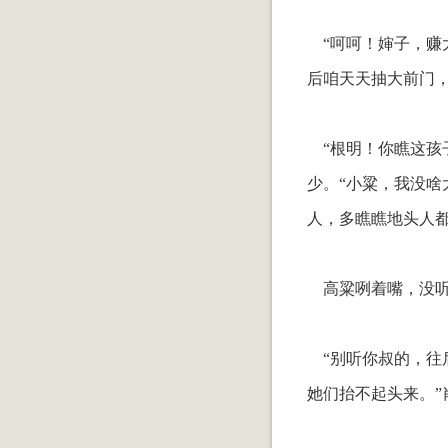
“呵呵！婶子，赚
后咱天天抽大前门，
“根明！你瞧这孩子
少。“小粱，我没
人，多瞧瞧地头人都
高粱咧着嘴，没听
“别听你叔的，往
她们抬不起头来。”