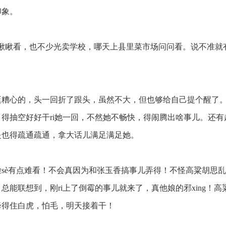
印象。
瞅瞅看，也不少光卖学校，哪天上县里菜市场问问看。说不准就
糟心的，头一回折了跟头，虽然不大，但也够给自己提个醒了
得抽空好好干ri她一回，不然她不畅快，得闹腾出啥事儿。还
是也得疏通疏通，拿大话儿满足满足她。
sè有点难看！不会真因为和张玉香搞事儿弄得！不怪高粱胡思
总能联想到，刚ri上了倒霉的事儿就来了，真他娘的邪xing！
降得住白虎，怕毛，明天接着干！