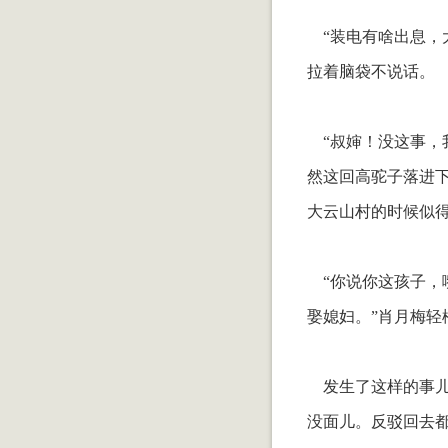
“装电有啥出息，
拉着脑袋不说话。
“叔婶！没这事，
然这回高驼子落进下
大云山村的时候似得，总
“你说你这孩子，
娶媳妇。”肖月梅轻
发生了这样的事儿
没面儿。反驳回去