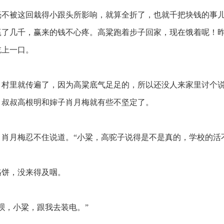
不被这回栽得小跟头所影响，就算全折了，也就千把块钱的事
赢了几千，赢来的钱不心疼。高粱跑着步子回家，现在饿着呢！
吃上一口。
村里就传遍了，因为高粱底气足足的，所以还没人来家里讨个
，叔叔高根明和婶子肖月梅就有些不坚定了。
肖月梅忍不住说道。“小粱，高驼子说得是不是真的，学校的活
饼，没来得及咽。
呗，小粱，跟我去装电。”