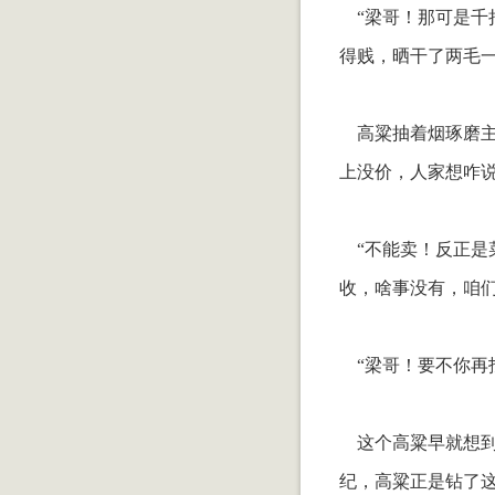
“梁哥！那可是千把
得贱，晒干了两毛一
高粱抽着烟琢磨主
上没价，人家想咋
“不能卖！反正是菜
收，啥事没有，咱
“梁哥！要不你再
这个高粱早就想到
纪，高粱正是钻了