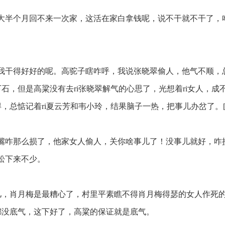
大半个月回不来一次家，这活在家白拿钱呢，说不干就不干了，
我干得好好的呢。高驼子瞎咋呼，我说张晓翠偷人，他气不顺，
石，但是高粱没有去ri张晓翠解气的心思了，光想着ri女人，成
惦记着ri夏云芳和韦小玲，结果脑子一热，把事儿办岔了。[!--empire
嘴咋那么损了，他家女人偷人，关你啥事儿了！没事儿就好，咋
松下来不少。
，肖月梅是最糟心了，村里平素瞧不得肖月梅得瑟的女人作死
都没底气，这下好了，高粱的保证就是底气。