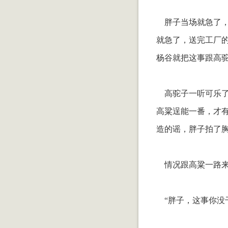
胖子当场就急了，
就急了，送完工厂
杨谷就把这事跟高
高驼子一听可乐了
高粱逞能一番，才
造的谣，胖子拍了
情况跟高粱一路来
“胖子，这事你没