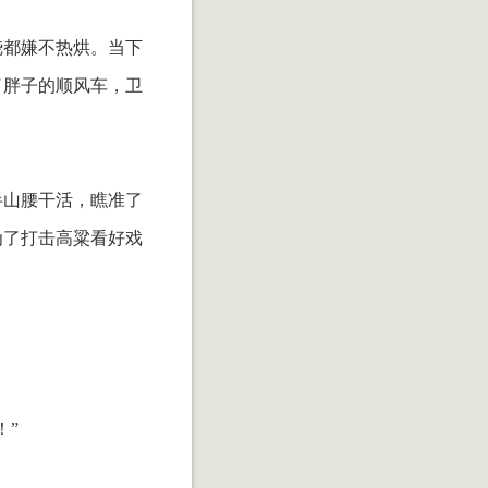
烧都嫌不热烘。当下
了胖子的顺风车，卫
半山腰干活，瞧准了
为了打击高粱看好戏
！”