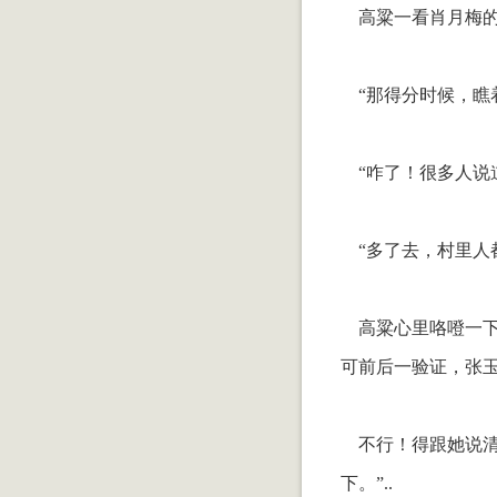
高粱一看肖月梅的
“那得分时候，瞧
“咋了！很多人说
“多了去，村里人
高粱心里咯噔一下
可前后一验证，张
不行！得跟她说清
下。”..