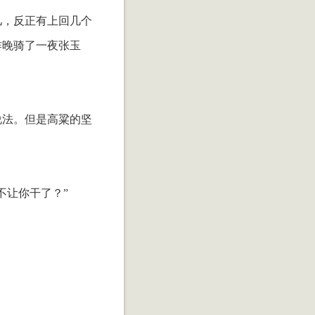
儿，反正有上回几个
昨晚骑了一夜张玉
说法。但是高粱的坚
不让你干了？”