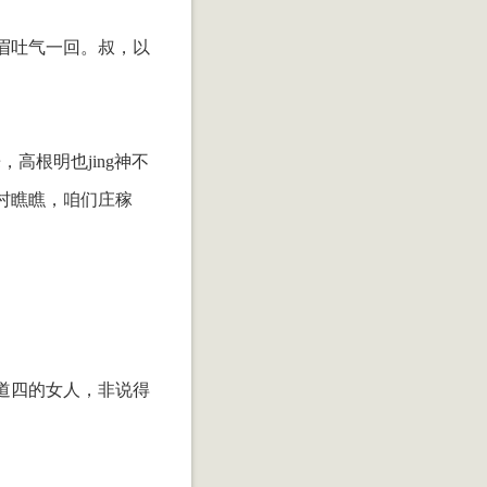
眉吐气一回。叔，以
高根明也jing神不
村瞧瞧，咱们庄稼
道四的女人，非说得