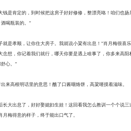
大钱是肯定的，到时候把这房子好好修修，整漂亮咯！咱们也扬
酒喝瓶装的。”
就是孝顺，让你住大房子。我就说小粱有出息！”肖月梅很喜乐，
啥大念想，你记着我们就行，哪天你要是遇上啥事了，你多来高阳
舒心。”
出来高根明话里的意思！醮了口酱咽烙饼，高粱咂摸着滋味。
后长大出息了，好好娶媳妇生娃！这回看我怎么教训一个个说三
肖月梅得意的样子，终于能出口气了。