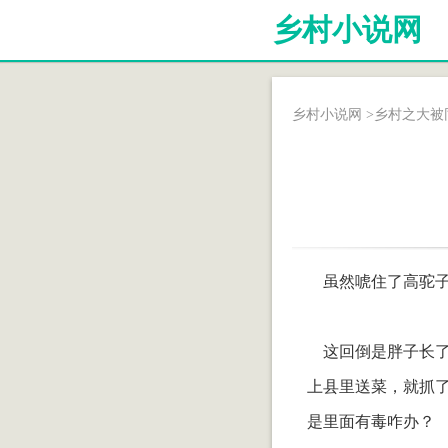
乡村小说网
乡村小说网
>
乡村之大被
虽然唬住了高驼子
这回倒是胖子长了
上县里送菜，就抓
是里面有毒咋办？