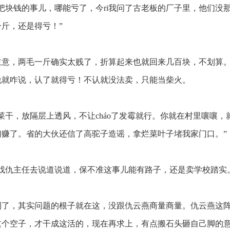
块钱的事儿，哪能亏了，今ri我问了古老板的厂子里，他们没
斤，还是得亏！”
意，两毛一斤确实太贱了，折算起来也就回来几百块，不划算
说就咋说，认了就得亏！不认就没法卖，只能当柴火。
干，放隔层上透风，不让cháo了发霉就行。你就在村里嚷嚷，
们赚了。省的大伙还信了高驼子造谣，拿烂菜叶子堵我家门口。”
找仇主任去说道说道，保不准这事儿能有路子，还是卖学校踏实
了，其实问题的根子就在这，没跟仇云燕商量商量。仇云燕这
这个空子，才干成这活的，现在再求上，有点搬石头砸自己脚的