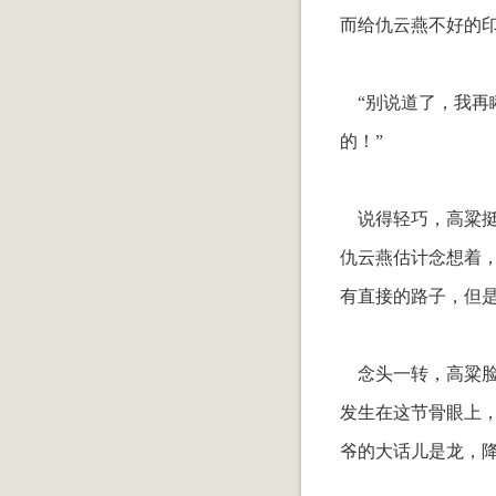
而给仇云燕不好的
“别说道了，我再
的！”
说得轻巧，高粱挺
仇云燕估计念想着，
有直接的路子，但
念头一转，高粱脸
发生在这节骨眼上，
爷的大话儿是龙，