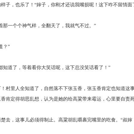
样子，也乐了！“婶子，你刚才还说我嘴损呢！这下咋不留情面
着那一个个神气样，全翻天了，我就气不过。”
道？”
都知道了，等着看你大笑话呢，这下总没笑话看了！”
！村里人全知道了，自然落不下张玉香，张玉香肯定也知道这
玉香肯定得胡思乱想，认为是她的给高粱带来霉运，心里要自责
楚去，这事儿必须得制止。高粱胡乱嚼裹完嘴里的吃食。“叔婶