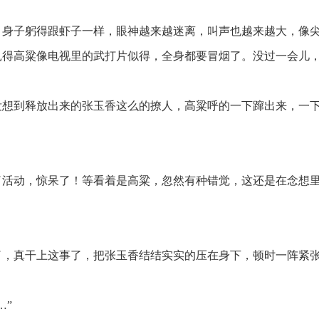
身子躬得跟虾子一样，眼神越来越迷离，叫声也越来越大，像
扎得高粱像电视里的武打片似得，全身都要冒烟了。没过一会儿
想到释放出来的张玉香这么的撩人，高粱呼的一下蹿出来，一
活动，惊呆了！等看着是高粱，忽然有种错觉，这还是在念想
，真干上这事了，把张玉香结结实实的压在身下，顿时一阵紧
…”