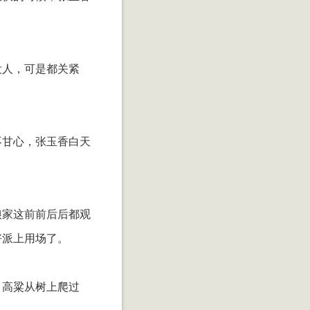
没人，可是都关紧
不甘心，张玉香白天
娘家这前前后后都观
好派上用场了。
，高粱从树上爬过