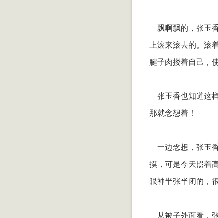
飘啊飘的，张玉香
上滚来滚去的。滚
腱子肉搂着自己，
张玉香也知道这样
那就念想着！
一边念想，张玉香
摸，可是今天照着
眼神半张半闭的，
从被子外面看，张