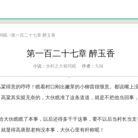
同眠
>
第一百二十七章 醉玉香
第一百二十七章 醉玉香
乡村之大被同眠
九味
小说：
作者：
粱得意的哼哼！瞧着村口刚出嫩芽的小柳苗很惬意。都说嘴上
。高粱其实挺无奈的，大伙瞧准了这条道道，就是不把他当回事
算给大伙瞧瞧了本事，以后还得多干干这事，要不以后当村长当支
，就显得高唐那老狗没本事，大伙心里有杆称呢！