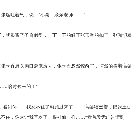
张嘴吐着气，说：“小粱，亲亲老师……”
，就跟听了圣旨似得，一下一下的解开张玉香的扣子，张嘴照
张玉香肩头胸口滑来滚去，张玉香忽然惊醒了，愕然的看着高
……啥时候来的！”
，看到你……我忍不住了就跑过来了……”高粱结巴着，把张玉香
忍不住，你太让我喜欢了，跟神仙一样……”看首发无广告请到