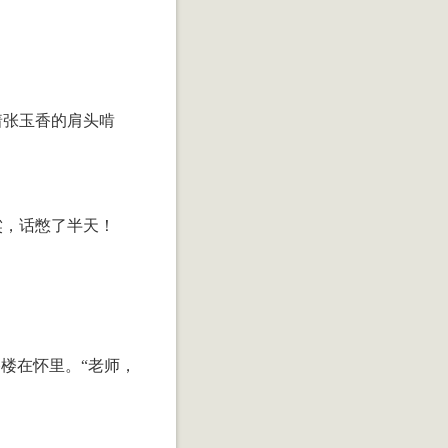
着张玉香的肩头啃
粱，话憋了半天！
楼在怀里。“老师，