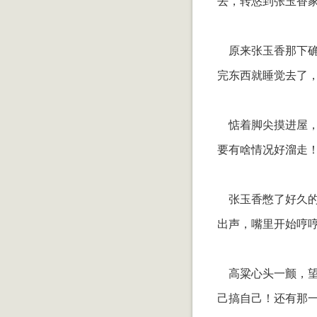
去，转悠到张玉香
原来张玉香那下确
完东西就睡觉去了
惦着脚尖摸进屋，
要有啥情况好溜走！[!--em
张玉香憋了好久的
出声，嘴里开始哼
高粱心头一颤，望
己搞自己！还有那