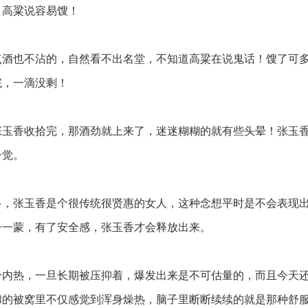
高粱说容易馊！
酒也不沾的，自然看不出名堂，不知道高粱在说鬼话！馊了可
完，一滴没剩！
玉香收拾完，那酒劲就上来了，迷迷糊糊的就有些头晕！张玉
一觉。
，张玉香是个很传统很贤惠的女人，这种念想平时是不会表现
子一蒙，有了安全感，张玉香才会释放出来。
内热，一旦长期被压抑着，爆发出来是不可估量的，而且今天
和的被窝里不仅感觉到浑身燥热，脑子里断断续续的就是那种舒