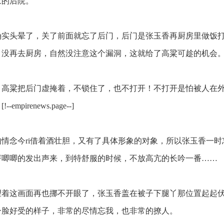
家的后院。
实头晕了，关了前面就忘了后门，后门是张玉香再厨房里做饭
，没再去厨房，自然没注意这个漏洞，这就给了高粱可趁的机会
高粱把后门虚掩着，不锁住了，也不打开！不打开是怕被人在
pirenews.page--]
情念今ri借着酒壮胆，又有了具体形象的对象，所以张玉香一时
哼唧唧的发出声来，到特舒服的时候，不放高亢的长吟一番……
着这画面再也挪不开眼了，张玉香盖在被子下腿丫那位置起起
一脸好受的样子，非常的尽情忘我，也非常的撩人。