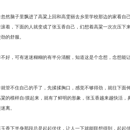
忽然脑子里飘进了高粱上回和高雯丽去乡里学校那边的家看自
着滚着，下面的人就变成了张玉香自己，幻想着高粱一次次压下
使劲的舒服。
不好，可有迷迷糊糊的有半分清醒，知道这是个念想，念想能
就管不住自己的手了，先揉揉胸口，感觉不够得劲，就往下面伸去
高粱的模样自/摸起来，就有了鲜明的形象，张玉香越来越快活，
很迷离。
玉香下半身那段总是起起伏伏，让人一下就能联想得到，起起