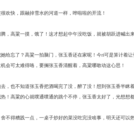
很欢快，跟融掉雪水的河道一样，哗啦啦的开流！
腾，高粱一摸，饿了！这才想起中午没吃饭，就被胡跃进喊出
她给忘了？高粱一拍脑门，张玉香还在家呢！今ri可是算计着让
这机会可太难得咯，要搁张玉香清醒着，高粱哪敢动这心思！
去，也不知道张玉香把酒喝完了没，醉了没！想到张玉香半眯
喊热！高粱的心就噗通噗通的跳个不停，张玉香太好了，光想想
舍不得糟践一点，一桌子炒好的菜没吃完没啥事，明天还可以