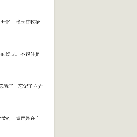
打开的，张玉香收拾
。
外面瞧见。不锁住是
忘我了，忘记了不弄
伏伏的，肯定是在自