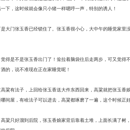
搐一下，这时候就会像只小猪一样嗯哼一声，特别的诱人！
是大门张玉香已经锁住了。张玉香很小心，大中午的睡觉家里
觉得是不是张玉香出门了！耸拉着脑袋往后走两步，可又觉得
了酒的，说不准现在正在家睡觉呢！
高粱有法子，上回给张玉香送大件东西回来，高粱就把张玉香
睡哪间屋，有啥法子可以进去，高粱都琢磨了一遍，这个时候正
高粱只好溜到后院，张玉香娘家背后靠着土堆，上面长满了树