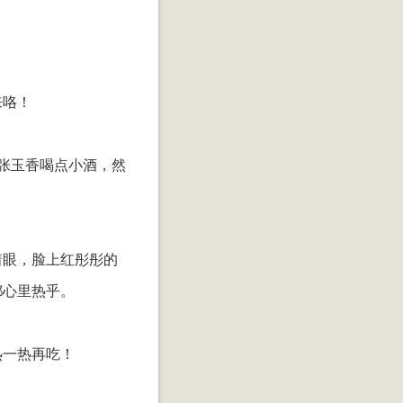
来咯！
张玉香喝点小酒，然
着眼，脸上红彤彤的
都心里热乎。
热一热再吃！