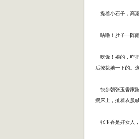
提着小石子，高粱
咕噜！肚子一阵闹
吃饭！娘的，咋把
后撩拨她一下的。
快步朝张玉香家跑
摆床上，扯着衣服
张玉香是好女人，