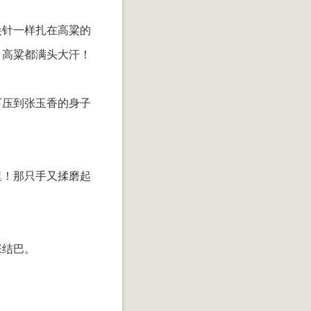
尖针一样扎在高粱的
，高粱都满头大汗！
下压到张玉香的身子
里！那只手又揉磨起
张结巴。