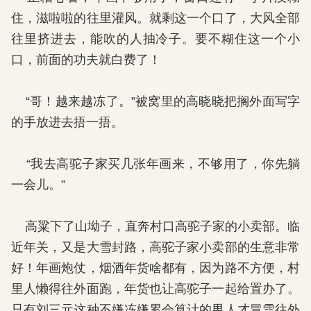
住，滋啦啦的往里灌风。就剩这一个口了，大风全部
往里挤进去，能吹的人抽冷子。要不糊住这一个小
口，前面的功夫就白费了！
“哥！越来越冻了。”被窝里的高晓晓把搁外面写字
的手放进去捂一捂。
“我去高驼子家买几张年画来，不够用了，你先躺
一会儿。”
高粱下了山坳子，直奔村口高驼子家的小卖部。临
近年关，又是大雪封路，高驼子家小卖部的生意非常
好！年画炮仗，烟酒年货啥都有，因为路不方便，村
里人懒得往外面跑，年货也让高驼子一起给置办了。
只有刘三元这种不嫌冻嫌累会算计的男人才冒雪往外