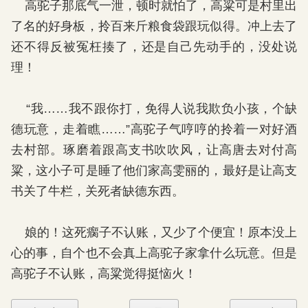
高驼子那底气一泄，顿时就怕了，高粱可是村里出
了名的好身板，拎百来斤粮食袋跟玩似得。冲上去了
还不得反被冤枉揍了，还是自己先动手的，没处说
理！
“我……我不跟你打，免得人说我欺负小孩，个缺
德玩意，走着瞧……”高驼子气哼哼的拎着一对好酒
去村部。琢磨着跟高支书吹吹风，让高唐去对付高
粱，这小子可是睡了他们家高雯丽的，最好是让高支
书关了牛栏，关死者缺德东西。
娘的！这死瘸子不认账，又少了个便宜！原本没上
心的事，自个也不会真上高驼子家拿什么玩意。但是
高驼子不认账，高粱觉得挺恼火！