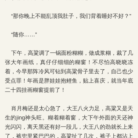
“那你晚上不能乱顶我肚子，我们背着睡好不好？”
“随你……”
下午，高粱调了一锅面粉糊糊，做成浆糊，裁了几
张大年画纸，真仔仔细细的糊窗！不尽怕高晓晓冻
着，今早那阵冷风可钻到高粱骨子里去了，自己也少
受点罪！年画是胖娃娃抱鲤鱼，贴上喜庆，就当年底
二十四挂画糊窗提前了！
肖月梅还是太心急了，大王八火力足，高粱又是天
生的jing神头旺。糊着糊着窗，大下午外面的天还神
光闪闪，离天黑还有好一段儿，大王八的劲就长上来
了，裤兜里紧巴巴的，高粱扯了几次，裤子上都沾上