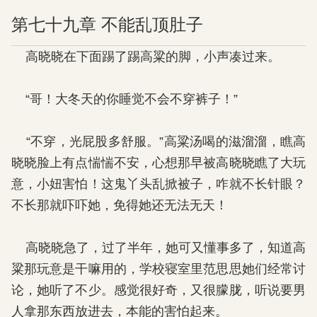
第七十九章 不能乱顶肚子
高晓晓在下面踢了踢高粱的脚，小声凑过来。
“哥！大冬天的你睡觉不会不穿裤子！”
“不穿，光屁股多舒服。”高粱汤喝的滋溜溜，瞧高
晓晓脸上有点惴惴不安，心想那早被高晓晓瞧了大玩
意，小妞害怕！这鬼丫头乱掀被子，咋就不长针眼？
不长那就吓吓她，免得她还无法无天！
高晓晓急了，过了半年，她可又懂事多了，知道高
粱那玩意是干嘛用的，学校寝室里范思思她们经常讨
论，她听了不少。感觉很好奇，又很朦胧，听说要男
人拿那东西放进去，本能的害怕起来。