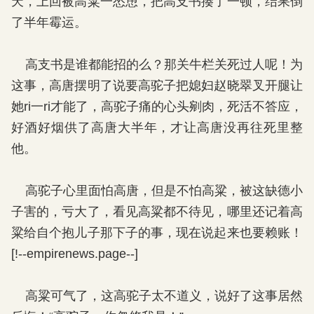
天，上回被高粱一怂恿，把高支书揍了一顿，结果倒
了半年霉运。
高支书是谁都能招的么？那关牛栏关死过人呢！为
这事，高唐摆明了说要高驼子把媳妇赵晓翠叉开腿让
她ri一ri才能了，高驼子痛的心头剜肉，死活不答应，
好酒好烟供了高唐大半年，才让高唐没再往死里整
他。
高驼子心里面怕高唐，但是不怕高粱，被这缺德小
子害的，亏大了，看见高粱都不待见，哪里还记着高
粱给自个抱儿子那下子的事，现在说起来也要赖账！
[!--empirenews.page--]
高粱可气了，这高驼子太不道义，说好了这事居然