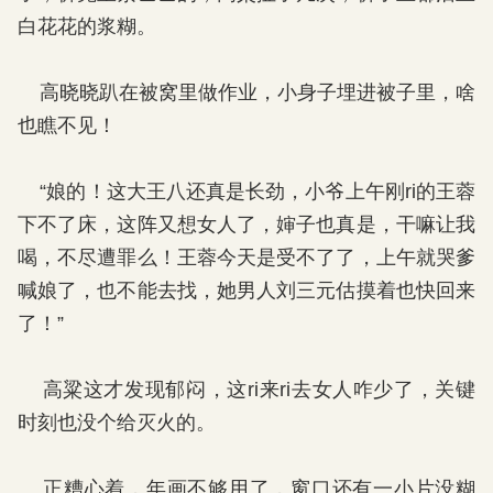
白花花的浆糊。
高晓晓趴在被窝里做作业，小身子埋进被子里，啥
也瞧不见！
“娘的！这大王八还真是长劲，小爷上午刚ri的王蓉
下不了床，这阵又想女人了，婶子也真是，干嘛让我
喝，不尽遭罪么！王蓉今天是受不了了，上午就哭爹
喊娘了，也不能去找，她男人刘三元估摸着也快回来
了！”
高粱这才发现郁闷，这ri来ri去女人咋少了，关键
时刻也没个给灭火的。
正糟心着，年画不够用了，窗口还有一小片没糊