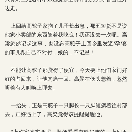
边走。
上回给高驼子家抱了儿子长出息，那五短货不是说
他家小卖部的东西随着我吃么！我还没去一次呢。高
粱忽然记起这事，也没忘高驼子上回乡里发避/孕/套
的事儿跟自己不对付，娘的，不记恩！
不能让高驼子那货得了便宜，今天要上他们家门好
好的占回来，让他肉痛一回。高粱在低头想着，忽然
听着有人叫唤上哪去。
一抬头，正是高驼子一只脚长一只脚短瘸着往村部
去，正好遇上了，高粱觉得该提醒提醒他。