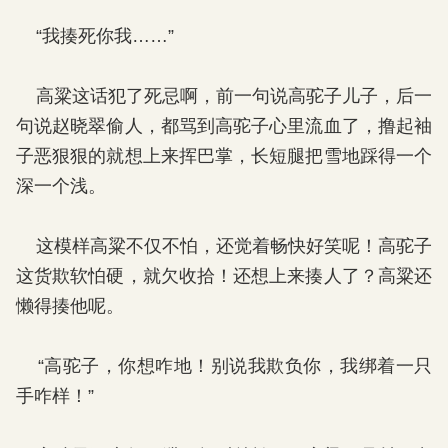
“我揍死你我……”
高粱这话犯了死忌啊，前一句说高驼子儿子，后一
句说赵晓翠偷人，都骂到高驼子心里流血了，撸起袖
子恶狠狠的就想上来挥巴掌，长短腿把雪地踩得一个
深一个浅。
这模样高粱不仅不怕，还觉着畅快好笑呢！高驼子
这货欺软怕硬，就欠收拾！还想上来揍人了？高粱还
懒得揍他呢。
“高驼子，你想咋地！别说我欺负你，我绑着一只
手咋样！”