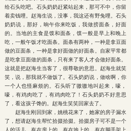
给石头吃吧。石头奶奶赶紧站起来，那可不中，你留
着卖钱哩。赵海生说，没事，我这还有野兔哩。石头
奶奶说，那好，晌午你来吃饭，我做捞面条，好面
的。当地的主食是馍和面条，馍一般是早上和晚上
吃，一般午饭才吃面条。面条有两种，一种是拿豆面
做的豆面条，一种是拿好面做的好面条。自家平常都
是吃拿豆面做的面条，只有来了客人才会做好面条。
这就是把赵海生当客了，很尊敬的意思。赵海生就笑
笑，说，那我就不做饭了。石头奶奶说，做啥啊，你
一个人也怪麻烦的。石头听了嗷嗷地叫起来，嚎，
嚎，有鸡肉吃了，有鸡肉吃了！石头奶奶不好意思
了，看这孩子馋的。赵海生笑笑回家去了。
赵海生刚回到家，姚桃花来了，她家的房子漏水
了，想请赵海生帮忙拾掇拾掇。拾掇房子可不是一个
人的活儿，有在房上的，有在地上的，有在脚手架上