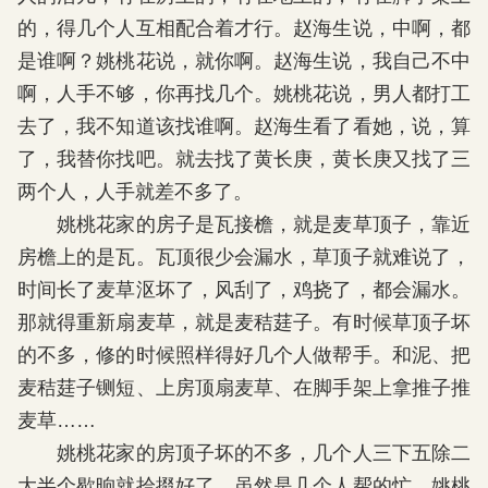
的，得几个人互相配合着才行。赵海生说，中啊，都
是谁啊？姚桃花说，就你啊。赵海生说，我自己不中
啊，人手不够，你再找几个。姚桃花说，男人都打工
去了，我不知道该找谁啊。赵海生看了看她，说，算
了，我替你找吧。就去找了黄长庚，黄长庚又找了三
两个人，人手就差不多了。
姚桃花家的房子是瓦接檐，就是麦草顶子，靠近
房檐上的是瓦。瓦顶很少会漏水，草顶子就难说了，
时间长了麦草沤坏了，风刮了，鸡挠了，都会漏水。
那就得重新扇麦草，就是麦秸莛子。有时候草顶子坏
的不多，修的时候照样得好几个人做帮手。和泥、把
麦秸莛子铡短、上房顶扇麦草、在脚手架上拿推子推
麦草……
姚桃花家的房顶子坏的不多，几个人三下五除二
大半个歇晌就拾掇好了。虽然是几个人帮的忙，姚桃