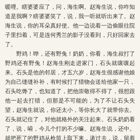
暖哩。瞎婆婆应了，问，海生啊。赵海生说，你咋知
道是我啊？瞎婆婆笑了，说，我一听就听出来了。赵
海生说，你的耳朵真好使。他一边说着一边偷眼往院
子里扫着，可是连何秀兰的影子没看到，只好回家去
了。
野鸡！哗，还有野兔！奶奶，你看，海生叔打了
野鸡还有野兔！赵海生刚走进家门，石头就嚷嚷起
来。石头是他的邻居，才五六岁，赵海生很感谢他娘
为自己缝缝补补，有时候打了猎物会送给他家一只，
石头吃馋了，也知道了，把他崇敬得不得了，很想跟
他一起去打猎，但那是不可能的，为了不让石头失
望，赵海生就说，你还太小，等你长大了就带你去。
石头就记住了，对他就格外的关注起来。石头奶奶看
了，说，嗬，今儿个打的不少嘛。赵海生说，还中。
就把死了的野鸡从枪筒上取下来，递过去，说，留着