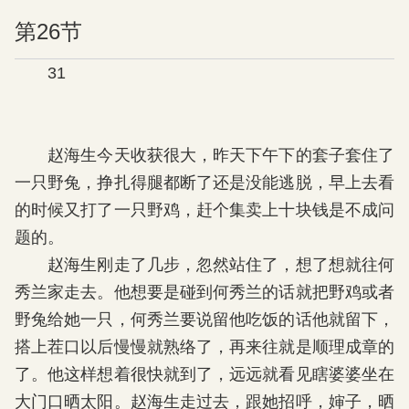
第26节
31
赵海生今天收获很大，昨天下午下的套子套住了
一只野兔，挣扎得腿都断了还是没能逃脱，早上去看
的时候又打了一只野鸡，赶个集卖上十块钱是不成问
题的。
赵海生刚走了几步，忽然站住了，想了想就往何
秀兰家走去。他想要是碰到何秀兰的话就把野鸡或者
野兔给她一只，何秀兰要说留他吃饭的话他就留下，
搭上茬口以后慢慢就熟络了，再来往就是顺理成章的
了。他这样想着很快就到了，远远就看见瞎婆婆坐在
大门口晒太阳。赵海生走过去，跟她招呼，婶子，晒