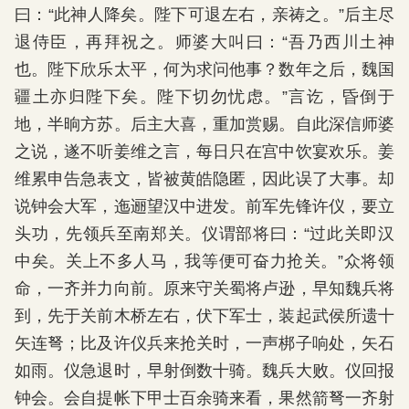
曰：“此神人降矣。陛下可退左右，亲祷之。”后主尽
退侍臣，再拜祝之。师婆大叫曰：“吾乃西川土神
也。陛下欣乐太平，何为求问他事？数年之后，魏国
疆土亦归陛下矣。陛下切勿忧虑。”言讫，昏倒于
地，半晌方苏。后主大喜，重加赏赐。自此深信师婆
之说，遂不听姜维之言，每日只在宫中饮宴欢乐。姜
维累申告急表文，皆被黄皓隐匿，因此误了大事。却
说钟会大军，迤逦望汉中进发。前军先锋许仪，要立
头功，先领兵至南郑关。仪谓部将曰：“过此关即汉
中矣。关上不多人马，我等便可奋力抢关。”众将领
命，一齐并力向前。原来守关蜀将卢逊，早知魏兵将
到，先于关前木桥左右，伏下军士，装起武侯所遗十
矢连弩；比及许仪兵来抢关时，一声梆子响处，矢石
如雨。仪急退时，早射倒数十骑。魏兵大败。仪回报
钟会。会自提帐下甲士百余骑来看，果然箭弩一齐射