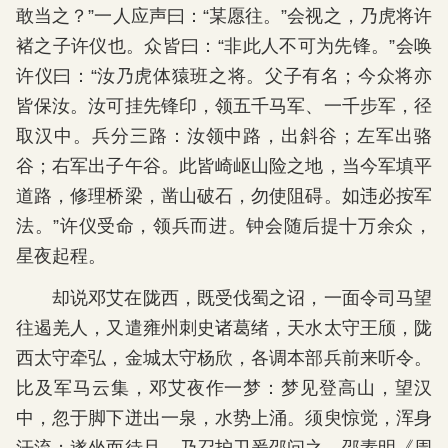
敢当之？”一人应声曰：“某愿往。”会视之，乃虎将许
褚之子许仪也。众皆曰：“非此人不可为先锋。”会唤
许仪曰：“汝乃虎体猿班之将。父子有名；今众将亦
皆保汝。汝可挂先锋印，领五千马军、一千步军，径
取汉中。兵分三路：汝领中路，出斜谷；左军出骆
谷；右军出子午谷。此皆崎岖山险之地，当今军填平
道路，修理桥梁，凿山破石，勿使阻碍。如违必按军
法。”许仪受命，领兵而进。钟会随后提十万余众，
星夜起程。
却说邓艾在陇西，既受伐蜀之诏，一面令司马望
往遏羌人，又遣雍州刺史诸葛绪，天水太守王颀，陇
西太守牵弘，金城太守杨欣，各调本部兵前来听令。
比及军马云集，邓艾夜作一梦：梦见登高山，望汉
中，忽于脚下迸出一泉，水势上涌。须臾惊觉，浑身