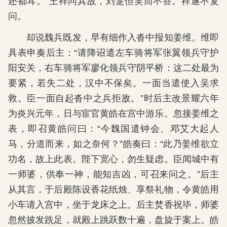
还都耳。”王祥问其故，刘寔但笑而不答。祥遂不复
问。
却说魏兵既发，早有细作入沓中报知姜维。维即
具表申奏后主：“请降诏遣左车骑将军张翼领兵守护
阳安关，右车骑将军廖化领兵守阴平桥：这二处最为
要紧，若失二处，汉中不保矣。一面当遣使入吴求
救。臣一面自起沓中之兵拒敌。”时后主改景耀六年
为炎兴元年，日与宦官黄皓在宫中游乐。忽接姜维之
表，即召黄皓问曰：“今魏国遣钟会、邓艾大起人
马，分道而来，如之奈何？”皓奏曰：“此乃姜维欲立
功名，故上此表。陛下宽心，勿生疑虑。臣闻城中有
一师婆，供奉一神，能知吉凶，可召来问之。”后主
从其言，于后殿陈设香花纸烛、享祭礼物，令黄皓用
小车请入宫中，坐于龙床之上。后主焚香祝毕，师婆
忽然披发跣足，就殿上跳跃数十遍，盘旋于案上。皓