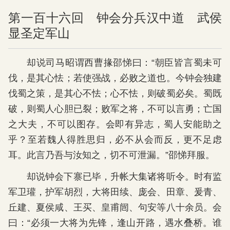
第一百十六回 钟会分兵汉中道 武侯
显圣定军山
却说司马昭谓西曹掾邵悌曰：“朝臣皆言蜀未可
伐，是其心怯；若使强战，必败之道也。今钟会独建
伐蜀之策，是其心不怯；心不怯，则破蜀必矣。蜀既
破，则蜀人心胆已裂；败军之将，不可以言勇；亡国
之大夫，不可以图存。会即有异志，蜀人安能助之
乎？至若魏人得胜思归，必不从会而反，更不足虑
耳。此言乃吾与汝知之，切不可泄漏。”邵悌拜服。
却说钟会下寨已毕，升帐大集诸将听令。时有监
军卫瓘，护军胡烈，大将田续、庞会、田章、爰青、
丘建、夏侯咸、王买、皇甫闿、句安等八十余员。会
曰：“必须一大将为先锋，逢山开路，遇水叠桥。谁