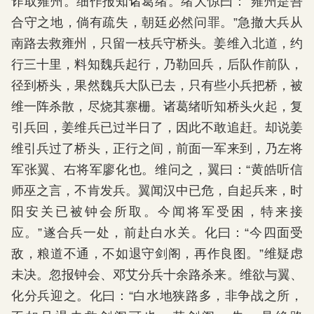
诈取雍州。细作报知诸葛绪。绪大惊曰：“雍州是吾
合守之地，倘有疏失，朝廷必然问罪。”急撤大兵从
南路去救雍州，只留一枝兵守桥头。姜维入北道，约
行三十里，料知魏兵起行，乃勒回兵，后队作前队，
径到桥头，果然魏兵大队已去，只有些小兵把桥，被
维一阵杀散，尽烧其寨栅。诸葛绪听知桥头火起，复
引兵回，姜维兵已过半日了，因此不敢追赶。却说姜
维引兵过了桥头，正行之间，前面一军来到，乃左将
军张翼、右将军廖化也。维问之，翼曰：“黄皓听信
师巫之言，不肯发兵。翼闻汉中已危，自起兵来，时
阳安关已被钟会所取。今闻将军受困，特来接
应。”遂合兵一处，前赴白水关。化曰：“今四面受
敌，粮道不通，不如退守剑阁，再作良图。”维疑虑
未决。忽报钟会、邓艾分兵十余路杀来。维欲与翼、
化分兵迎之。化曰：“白水地狭路多，非争战之所，