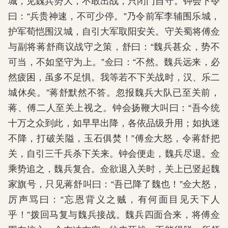
城，见魏兵势大，不敢出战，只闭门自守。钟会下令
曰：“兵贵神速，不可少停。”乃令前军李辅围乐城，
护军荀恺围汉城，自引大军取阳安关。守关蜀将傅佥
与副将蒋舒商议战守之策，舒曰：“魏兵甚众，势不
可当，不如坚守为上。”佥曰：“不然。魏兵远来，必
然疲困，虽多不足惧。我等若不下关战时，汉、乐二
城休矣。”蒋舒默然不答。忽报魏兵大队已至关前，
蒋、傅二人至关上视之。钟会扬鞭大叫曰：“吾今统
十万之众到此，如早早出降，各依品级升用；如执迷
不降，打破关隘，玉石俱焚！”傅佥大怒，令蒋舒把
关，自引三千兵杀下关来。钟会便走，魏兵尽退。佥
乘势追之，魏兵复合。佥欲退入关时，关上已竖起魏
家旗号，只见蒋舒叫曰：“吾已降了魏也！”佥大怒，
厉声骂曰：“忘恩背义之贼，有何面目见天下人
乎！”拨回马复与魏兵接战。魏兵四面合来，将傅佥