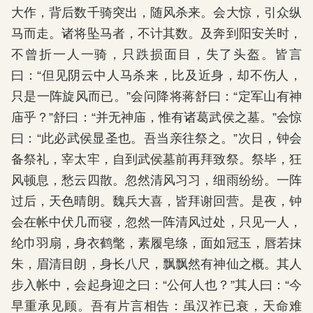
大作，背后数千骑突出，随风杀来。会大惊，引众纵
马而走。诸将坠马者，不计其数。及奔到阳安关时，
不曾折一人一骑，只跌损面目，失了头盔。皆言
曰：“但见阴云中人马杀来，比及近身，却不伤人，
只是一阵旋风而已。”会问降将蒋舒曰：“定军山有神
庙乎？”舒曰：“并无神庙，惟有诸葛武侯之墓。”会惊
曰：“此必武侯显圣也。吾当亲往祭之。”次日，钟会
备祭礼，宰太牢，自到武侯墓前再拜致祭。祭毕，狂
风顿息，愁云四散。忽然清风习习，细雨纷纷。一阵
过后，天色晴朗。魏兵大喜，皆拜谢回营。是夜，钟
会在帐中伏几而寝，忽然一阵清风过处，只见一人，
纶巾羽扇，身衣鹤氅，素履皂绦，面如冠玉，唇若抹
朱，眉清目朗，身长八尺，飘飘然有神仙之概。其人
步入帐中，会起身迎之曰：“公何人也？”其人曰：“今
早重承见顾。吾有片言相告：虽汉祚已衰，天命难