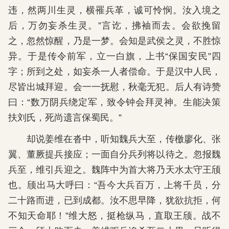
违，然两川生灵，横罹兵革，诚可怜悯。汝入境之
后，万勿妄杀生灵。”言讫，拂袖而去。会欲挽留
之，忽然惊醒，乃是一梦。会知是武侯之灵，不胜惊
异。于是传令前军，立一白旗，上书“保国安民”四
字；所到之处，如妄杀一人者偿命。于是汉中人民，
尽皆出城拜迎。会一一抚慰，秋毫无犯。后人有诗赞
曰：“数万阴兵绕定军，致令钟会拜灵神。生能决策
扶刘氏，死尚遗言保蜀民。”
却说姜维在沓中，听知魏兵大至，传檄廖化、张
翼、董厥提兵接应；一面自分兵列将以待之。忽报魏
兵至，维引兵迎之。魏阵中为首大将乃天水太守王颀
也。颀出马大呼曰：“吾今大兵百万，上将千员，分
二十路而进，已到成都。汝不思早降，犹欲抗拒，何
不知天命耶！”维大怒，挺枪纵马，直取王颀。战不