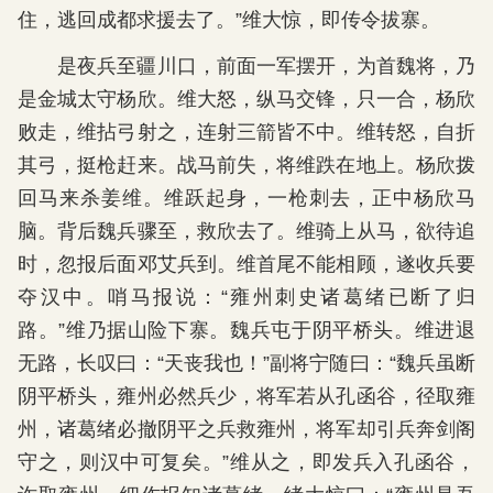
住，逃回成都求援去了。”维大惊，即传令拔寨。
是夜兵至疆川口，前面一军摆开，为首魏将，乃
是金城太守杨欣。维大怒，纵马交锋，只一合，杨欣
败走，维拈弓射之，连射三箭皆不中。维转怒，自折
其弓，挺枪赶来。战马前失，将维跌在地上。杨欣拨
回马来杀姜维。维跃起身，一枪刺去，正中杨欣马
脑。背后魏兵骤至，救欣去了。维骑上从马，欲待追
时，忽报后面邓艾兵到。维首尾不能相顾，遂收兵要
夺汉中。哨马报说：“雍州刺史诸葛绪已断了归
路。”维乃据山险下寨。魏兵屯于阴平桥头。维进退
无路，长叹曰：“天丧我也！”副将宁随曰：“魏兵虽断
阴平桥头，雍州必然兵少，将军若从孔函谷，径取雍
州，诸葛绪必撤阴平之兵救雍州，将军却引兵奔剑阁
守之，则汉中可复矣。”维从之，即发兵入孔函谷，