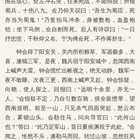
围在垓心。佥左冲右突，往来死战，不能得脱；所领
蜀兵，十伤八九。佥乃仰天叹曰：“吾生为蜀臣，死
亦当为蜀鬼！”乃复拍马冲杀，身被数枪，血盈袍
铠；坐下马倒，佥自刎而死。后人有诗叹曰：“一日
抒忠愤，千秋仰义名。宁为傅佥死，不作蒋舒生。”
钟会得了阳安关，关内所积粮草、军器极多，大
喜，遂犒三军。是夜，魏兵宿于阳安城中，忽闻西南
上喊声大震。钟会慌忙出帐视之，绝无动静。魏军一
夜不敢睡。次夜三更，西南上喊声又起。钟会惊疑，
向晓，使人探之。回报曰：“远哨十余里，并无一
人。”会惊疑不定，乃自引数百骑，俱全装惯带，望
西南巡哨。前至一山，只见杀气四面突起，愁云布
合，雾锁山头。会勒住马，问向导官曰：“此何山
也？”答曰：“此乃定军山，昔日夏侯渊殁于此处。”会
闻之，怅然不乐，遂勒马而回。转过山坡，忽然狂风