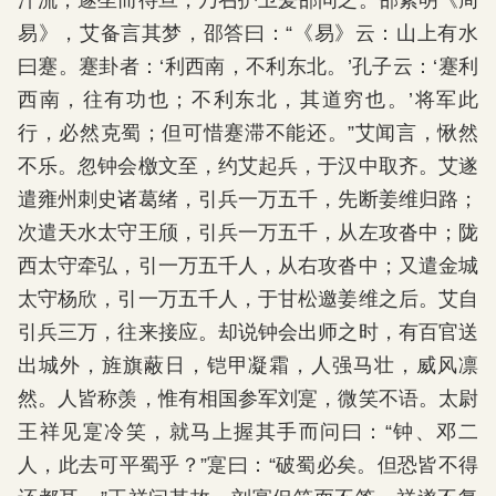
汗流；遂坐而待旦，乃召护卫爰邵问之。邵素明《周
易》，艾备言其梦，邵答曰：“《易》云：山上有水
曰蹇。蹇卦者：‘利西南，不利东北。’孔子云：‘蹇利
西南，往有功也；不利东北，其道穷也。’将军此
行，必然克蜀；但可惜蹇滞不能还。”艾闻言，愀然
不乐。忽钟会檄文至，约艾起兵，于汉中取齐。艾遂
遣雍州刺史诸葛绪，引兵一万五千，先断姜维归路；
次遣天水太守王颀，引兵一万五千，从左攻沓中；陇
西太守牵弘，引一万五千人，从右攻沓中；又遣金城
太守杨欣，引一万五千人，于甘松邀姜维之后。艾自
引兵三万，往来接应。却说钟会出师之时，有百官送
出城外，旌旗蔽日，铠甲凝霜，人强马壮，威风凛
然。人皆称羡，惟有相国参军刘寔，微笑不语。太尉
王祥见寔冷笑，就马上握其手而问曰：“钟、邓二
人，此去可平蜀乎？”寔曰：“破蜀必矣。但恐皆不得