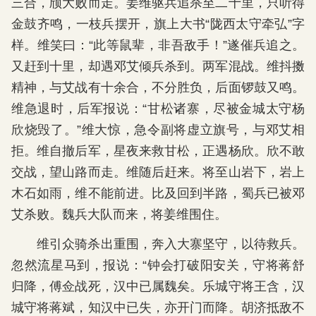
三合，颀大败而走。姜维驱兵追杀至二十里，只听得
金鼓齐鸣，一枝兵摆开，旗上大书“陇西太守牵弘”字
样。维笑曰：“此等鼠辈，非吾敌手！”遂催兵追之。
又赶到十里，却遇邓艾倾兵杀到。两军混战。维抖擞
精神，与艾战有十余合，不分胜负，后面锣鼓又鸣。
维急退时，后军报说：“甘松诸寨，尽被金城太守杨
欣烧毁了。”维大惊，急令副将虚立旗号，与邓艾相
拒。维自撤后军，星夜来救甘松，正遇杨欣。欣不敢
交战，望山路而走。维随后赶来。将至山岩下，岩上
木石如雨，维不能前进。比及回到半路，蜀兵已被邓
艾杀败。魏兵大队而来，将姜维围住。
维引众骑杀出重围，奔入大寨坚守，以待救兵。
忽然流星马到，报说：“钟会打破阳安关，守将蒋舒
归降，傅佥战死，汉中已属魏矣。乐城守将王含，汉
城守将蒋斌，知汉中已失，亦开门而降。胡济抵敌不