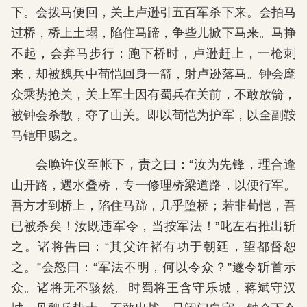
下。会拨马便回，关上卢逊引五百军杀下来。会拍马
过桥，桥上土塌，陷住马蹄，争些儿掀下马来。马挣
不起，会弃马步行；跑下桥时，卢逊赶上，一枪刺
来，却被魏兵中荀恺回身一箭，射卢逊落马。钟会麾
众乘势抢关，关上军士因有蜀兵在关前，不敢放箭，
被钟会杀散，夺了山关。即以荀恺为护军，以全副鞍
马铠甲赐之。
会唤许仪至帐下，责之曰：“汝为先锋，理合逢
山开路，遇水叠桥，专一修理桥梁道路，以便行军。
吾方才到桥上，陷住马蹄，几乎堕桥；若非荀恺，吾
已被杀矣！汝既违军令，当按军法！”叱左右推出斩
之。诸将告曰：“其父许褚有功于朝廷，望都督恕
之。”会怒曰：“军法不明，何以令众？”遂令斩首示
众。诸将无不骇然。时蜀将王含守乐城，蒋斌守汉