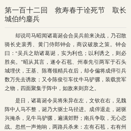
第一百十二回 救寿春于诠死节 取长
城伯约鏖兵
却说司马昭闻诸葛诞会合吴兵前来决战，乃召散
骑长史裴秀、黄门侍郎钟会，商议破敌之策。钟会
曰：“吴兵之助诸葛诞，实为利也；以利诱之，则必
胜矣。”昭从其言，遂令石苞、州泰先引两军于石头
城埋伏，王基、陈骞领精兵在后，却令偏将成倅引兵
数万先去诱敌；又令陈俊引车仗牛马驴骡，装载赏军
之物，四面聚集于阵中，如敌来则弃之。
是日，诸葛诞令吴将朱异在左，文钦在右，见魏
阵中人马不整，诞乃大驱士马径进。成倅退走，诞驱
兴掩杀，见牛马驴骡，遍满郊野；南兵争取，无心恋
战。忽然一声炮响，两路兵杀来：左有石苞，右有州