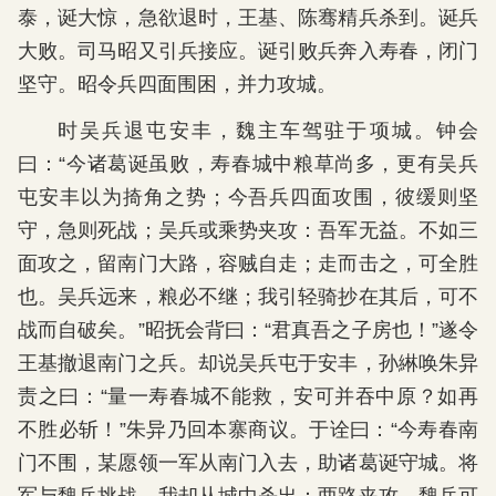
泰，诞大惊，急欲退时，王基、陈骞精兵杀到。诞兵
大败。司马昭又引兵接应。诞引败兵奔入寿春，闭门
坚守。昭令兵四面围困，并力攻城。
时吴兵退屯安丰，魏主车驾驻于项城。钟会
曰：“今诸葛诞虽败，寿春城中粮草尚多，更有吴兵
屯安丰以为掎角之势；今吾兵四面攻围，彼缓则坚
守，急则死战；吴兵或乘势夹攻：吾军无益。不如三
面攻之，留南门大路，容贼自走；走而击之，可全胜
也。吴兵远来，粮必不继；我引轻骑抄在其后，可不
战而自破矣。”昭抚会背曰：“君真吾之子房也！”遂令
王基撤退南门之兵。却说吴兵屯于安丰，孙綝唤朱异
责之曰：“量一寿春城不能救，安可并吞中原？如再
不胜必斩！”朱异乃回本寨商议。于诠曰：“今寿春南
门不围，某愿领一军从南门入去，助诸葛诞守城。将