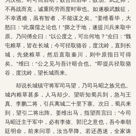
为汉祖。时可而后动，数合而后举，故汤、武之师，
不再战而克，诚重民劳而度时审也。如遂极武黩征，
不幸遇难，虽有智者，不能谋之矣。”姜维看毕，大
怒曰：“此腐儒之论也！”掷之于地，遂提川兵来取中
原。乃问傅佥曰：“以公度之，可出何地？”佥曰：“魏
屯粮草，皆在长城；今可径取骆谷，度沈岭，直到长
城，先烧粮草，然后直取秦川，则中原指日可得
矣。”维曰：“公之见与吾计暗合也。”即提兵径取骆
谷，度沈岭，望长城而来。
却说长城镇守将军司马望，乃司马昭之族兄也。
城内粮草甚多，人马却少。望听知蜀兵到，急与王
真、李鹏二将，引兵离城二十里下寨。次日，蜀兵来
到，望引二将出阵。姜维出马，指望而言曰：“今司
马昭迁主于军中，必有李傕、郭汜之意也，吾今奉朝
廷明命，前来问罪，汝当早降。若还愚迷，全家诛