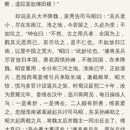
断，遗踪直欲继田横！”
却说吴兵大半降魏，裴秀告司马昭曰：“吴兵老
小，尽在东南江、淮之地，今若留之，久必为变；不
如坑之。”钟会曰：“不然。古之用兵者，全国为上，
戮其元恶而已。若尽坑之，是不仁也。不如放归江
南，以显中国之宽大。”昭曰：“此妙论也。”遂将吴兵
尽皆放归本国。唐咨因惧孙綝，不敢回国，亦来降
魏。昭皆重用，令分布三河之地。淮南已平。正欲退
兵，忽报西蜀姜维引兵来取长城，邀截粮草。昭大
惊，慌与多官计议退兵之策。时蜀汉延熙二十年，改
为景耀元年。姜维在汉中，选川将两员，每日操练人
马：一是蒋舒，一是傅佥。二人颇有胆勇，维甚爱
之。忽报淮南诸葛诞起兵讨司马昭，东吴孙綝助之，
昭大起两都之兵，将魏太后并魏主一同出征去了。维
大喜曰：“吾今番大事济矣！”遂表奏后主，愿兴兵伐