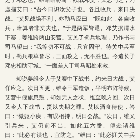
之子邓忠也。维暗暗称奇；欲战邓艾，又恐马乏，乃
虚指艾曰：“吾今日识汝父子也。各且收兵，来日决
战。”艾见战场不利，亦勒马应曰：“既如此，各自收
兵，暗算者非丈夫也。”于是两军皆退。邓艾据渭水
下寨，姜维跨两山安营。艾见了蜀兵地理，乃作书与
司马望曰：“我等切不可战，只宜固守。待关中兵至
时，蜀兵粮草皆尽，三面攻之，无不胜也。今遣长子
邓忠相助守城。”一面差人于司马昭处求救。
却说姜维令人于艾寨中下战书，约来日大战，艾
佯应之。次日五更，维令三军造饭，平明布阵等候。
艾营中偃旗息鼓，却如无人之状。维至晚方回。次日
又令人下战书，责以失期之罪。艾以酒食待使，答
曰：“微躯小疾，有误相持，明日会战。”次日，维又
引兵来，艾仍前不出。如此五六番。傅佥谓维
曰：“此必有谋也，宜防之。”维曰：“此必捱关中兵