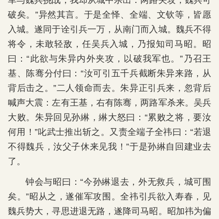
军与魏兵挑战，我却从城中杀出：两路夹攻，魏兵可
破矣。”异然其言。于是全怿、全端、文钦等，皆愿
入城。遂同于诠引兵一万，从南门而入城。魏兵不得
将令，未敢轻敌，任吴兵入城，乃报知司马昭。昭
曰：“此欲与朱异内外夹攻，以破我军也。”乃召王
基、陈骞分付曰：“汝可引五千兵截断朱异来路，从
背后击之。”二人领命而去。朱异正引兵来，忽背后
喊声大震：左有王基，右有陈骞，两路军杀来。吴兵
大败。朱异回见孙綝，綝大怒曰：“累败之将，要汝
何用！”叱武士推出斩之。又责全端子全祎曰：“若退
不得魏兵，汝父子休来见我！”于是孙綝自回建业去
了。
钟会与昭曰：“今孙綝退去，外无救兵，城可围
矣。”昭从之，遂催军攻围。全祎引兵欲入寿春，见
魏兵势大，寻思进退无路，遂降司马昭。昭加祎为偏