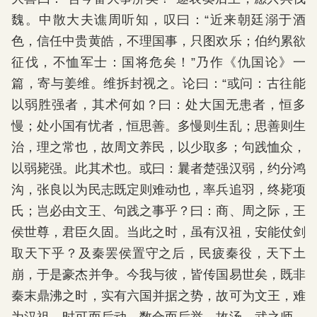
魏。中散大夫谯周听知，叹曰：“近来朝廷溺于酒
色，信任中贵黄皓，不理国事，只图欢乐；伯约累欲
征伐，不恤军士：国将危矣！”乃作《仇国论》一
篇，寄与姜维。维拆封视之。论曰：“或问：古往能
以弱胜强者，其术何如？曰：处大国无患者，恒多
慢；处小国有忧者，恒思善。多慢则生乱；思善则生
治，理之常也，故周文养民，以少取多；句践恤众，
以弱毙强。此其术也。或曰：曩者楚强汉弱，约分鸿
沟，张良以为民志既定则难动也，率兵追羽，终毙项
氏；岂必由文王、句践之事乎？曰：商、周之际，王
侯世尊，君臣久固。当此之时，虽有汉祖，安能仗剑
取天下乎？及秦罢侯置守之后，民疲秦役，天下土
崩，于是豪杰并争。今我与彼，皆传国易世矣，既非
秦末鼎沸之时，实有六国并据之势，故可为文王，难