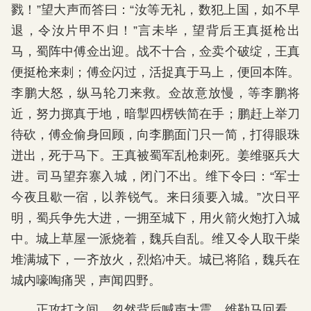
戮！”望大声而答曰：“汝等无礼，数犯上国，如不早
退，令汝片甲不归！”言未毕，望背后王真挺枪出
马，蜀阵中傅佥出迎。战不十合，佥卖个破绽，王真
便挺枪来刺；傅佥闪过，活捉真于马上，便回本阵。
李鹏大怒，纵马轮刀来救。佥故意放慢，等李鹏将
近，努力掷真于地，暗掣四楞铁简在手；鹏赶上举刀
待砍，傅佥偷身回顾，向李鹏面门只一简，打得眼珠
迸出，死于马下。王真被蜀军乱枪刺死。姜维驱兵大
进。司马望弃寨入城，闭门不出。维下令曰：“军士
今夜且歇一宿，以养锐气。来日须要入城。”次日平
明，蜀兵争先大进，一拥至城下，用火箭火炮打入城
中。城上草屋一派烧着，魏兵自乱。维又令人取干柴
堆满城下，一齐放火，烈焰冲天。城已将陷，魏兵在
城内嚎啕痛哭，声闻四野。
正攻打之间，忽然背后喊声大震。维勒马回看，