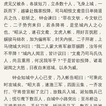
虎见父被杀，各拔短刀，立杀数十人，飞身上城，一
跃而下，越壕赴魏寨投降。司马昭恨文鸯昔日单骑退
兵之仇，欲斩之。钟会谏曰：“罪在文钦，今文钦已
亡，二子势穷来归，若杀降将，是坚城内人之心
也。”昭从之，遂召文鸯、文虎入帐，用好言抚慰，
赐骏马锦衣，加为偏将军，封关内侯。二子拜谢，上
马绕城大叫曰：“我二人蒙大将军赦罪赐爵，汝等何
不早降！”城内人闻言，皆计议曰：“文鸯乃司马氏仇
人，尚且重用，何况我等乎？”于是皆欲投降。诸葛
诞闻之大怒，日夜自来巡城。以杀为威。
钟会知城中人心已变，乃入帐告昭曰：“可乘此
时攻城矣。”昭大喜，遂激三军，四面云集，一齐攻
打。守将曾宣献了北门，放魏兵入城。诞知魏兵已
入；慌引麾下数百人，自城中小路突出；至吊桥边，