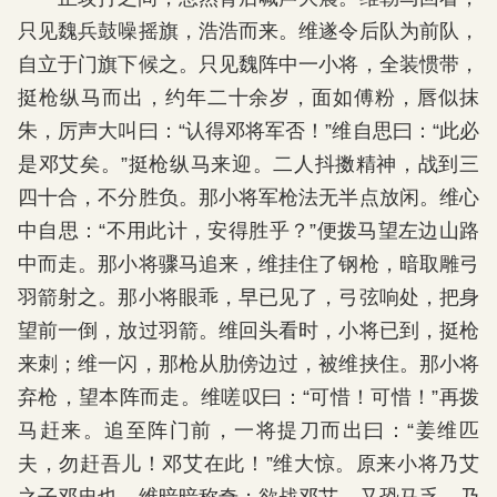
只见魏兵鼓噪摇旗，浩浩而来。维遂令后队为前队，
自立于门旗下候之。只见魏阵中一小将，全装惯带，
挺枪纵马而出，约年二十余岁，面如傅粉，唇似抹
朱，厉声大叫曰：“认得邓将军否！”维自思曰：“此必
是邓艾矣。”挺枪纵马来迎。二人抖擞精神，战到三
四十合，不分胜负。那小将军枪法无半点放闲。维心
中自思：“不用此计，安得胜乎？”便拨马望左边山路
中而走。那小将骤马追来，维挂住了钢枪，暗取雕弓
羽箭射之。那小将眼乖，早已见了，弓弦响处，把身
望前一倒，放过羽箭。维回头看时，小将已到，挺枪
来刺；维一闪，那枪从肋傍边过，被维挟住。那小将
弃枪，望本阵而走。维嗟叹曰：“可惜！可惜！”再拨
马赶来。追至阵门前，一将提刀而出曰：“姜维匹
夫，勿赶吾儿！邓艾在此！”维大惊。原来小将乃艾