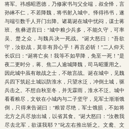
将军。祎感昭恩德，乃修家书与父全端，叔全怿，言
孙綝不仁，不若降魏，将书射入城中。怿得祎书，遂
与端引数千人开门出降。诸葛诞在城中忧闷，谋士蒋
班、焦彝进言曰：“城中粮少兵多，不能久守，可率
吴、楚之众，与魏兵决一死战。”诞大怒曰：“吾欲
守，汝欲战，莫非有异心乎！再言必斩！”二人仰天
长叹曰：“诞将亡矣！我等不如早降，免至一死！”是
夜二更时分，蒋、焦二人逾城降魏，司马昭重用之。
因此城中虽有敢战之士，不敢言战。诞在城中，见魏
兵四下筑起土城以防淮水，只望水泛，冲倒土城，驱
兵击之。不想自秋至冬，并无霖雨，淮水不泛。城中
看看粮尽，文钦在小城内与二子坚守，见军士渐渐饿
倒，只得来告诞曰：“粮皆尽绝，军士饿损，不如将
北方之兵尽放出城，以省其食。”诞大怒曰：“汝教我
尽去北军，欲谋我耶？”叱左右推出斩之。文鸯、文