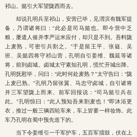
祁山。懿引大军望陇西而去。
却说孔明兵至祁山，安营已毕，见渭滨有魏军提
备，乃谓诸将曰：“此必是司马懿也。即今营中乏
粮，屡遣人催并李严运米应付，却只是不到。吾料陇
上麦熟，可密引兵割之。”于是留王平、张嶷、吴
班、吴懿四将守祁山营，孔明自引姜维、魏延等诸
将，前到卤城。卤城太守素知孔明，慌忙开城出降。
孔明抚慰毕，问曰：“此时何处麦熟？”太守告曰：“陇
上麦已熟。”孔明乃留张翼、马忠守卤城，自引诸将
并三军望陇上而来。前军回报说：“司马懿引兵在
此。”孔明惊曰：“此人预知吾来割麦也！”即沐浴更
衣，推过一般三辆四轮车来，车上皆要一样妆饰。此
车乃孔明在蜀中预先造下的。
当下令姜维引一千军护车，五百军擂鼓，伏在上