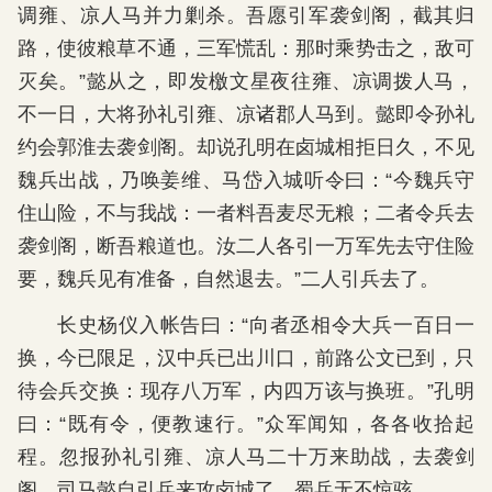
调雍、凉人马并力剿杀。吾愿引军袭剑阁，截其归
路，使彼粮草不通，三军慌乱：那时乘势击之，敌可
灭矣。”懿从之，即发檄文星夜往雍、凉调拨人马，
不一日，大将孙礼引雍、凉诸郡人马到。懿即令孙礼
约会郭淮去袭剑阁。却说孔明在卤城相拒日久，不见
魏兵出战，乃唤姜维、马岱入城听令曰：“今魏兵守
住山险，不与我战：一者料吾麦尽无粮；二者令兵去
袭剑阁，断吾粮道也。汝二人各引一万军先去守住险
要，魏兵见有准备，自然退去。”二人引兵去了。
长史杨仪入帐告曰：“向者丞相令大兵一百日一
换，今已限足，汉中兵已出川口，前路公文已到，只
待会兵交换：现存八万军，内四万该与换班。”孔明
曰：“既有令，便教速行。”众军闻知，各各收拾起
程。忽报孙礼引雍、凉人马二十万来助战，去袭剑
阁，司马懿自引兵来攻卤城了。蜀兵无不惊骇。