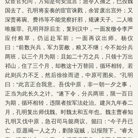
众宦官究问，方知是苟安流言；急令人捕之，已投魏
国去了。孔明将妄奏的宦官诛戮，余皆废出宫外；又
深责蒋琬、费祎等不能觉察奸邪，规谏天子。二人唯
唯服罪。孔明拜辞后主，复到汉中，一面发檄令李严
应付粮草，仍运赴军前；一面再议出师。杨仪
曰：“前数兴兵，军力罢敝，粮又不继；今不如分兵
两班，以三个月为期：且如二十万之兵，只领十万出
祁山，住了三个月，却教这十万替回，循环相转。若
此则兵力不乏，然后徐徐而进，中原可图矣。”孔明
曰：“此言正合我意。吾伐中原，非一朝一夕之事，
正当为此长久之计。”遂下令，分兵两班，限一百日
为期，循环相转，违限者按军法处治。建兴九年春二
月，孔明复出师伐魏。时魏太和五年也。魏主曹睿知
孔明又伐中原，急召司马懿商议。懿曰：“今子丹已
亡，臣愿竭一人之力，剿除寇贼，以报陛下。”睿大