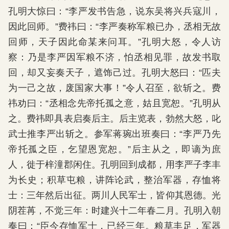
孔明大惊曰：“李严发书告急，说东吴将兴兵寇川，
因此回师。”费祎曰：“李严奏称军粮已办，丞相无故
回师，天子因此命某来问耳。”孔明大怒，令人访
察：乃是李严因军粮不济，怕丞相见罪，故发书取
回，却又妄奏天子，遮饰己过。孔明大怒曰：“匹夫
为一己之故，废国家大事！”令人召至，欲斩之。费
祎劝曰：“丞相念先帝托孤之意，姑且宽恕。”孔明从
之。费祎即具表启奏后主。后主览表，勃然大怒，叱
武士推李严出斩之。参军蒋琬出班奏曰：“李严乃先
帝托孤之臣，乞望恩宽恕。”后主从之，即谪为庶
人，徙于梓潼郡闲住。孔明回到成都，用李严子李丰
为长史；积草屯粮，讲阵论武，整治军器，存恤将
士：三年然后出征。两川人民军士，皆仰其恩德。光
阴茬苒，不觉三年：时建兴十二年春二月。孔明入朝
奏曰：“臣今存恤军士，已经三年。粮草丰足，军器