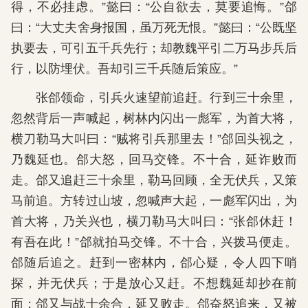
得，不必挂虑。”懿曰：“公自欲去，莫要追悔。”郃
曰：“大丈夫舍身报国，虽万死无恨。”懿曰：“公既坚
执要去，可引五千兵先行；却教魏平引二万马步兵后
行，以防埋伏。吾却引三千兵随后策应。”
张郃领命，引兵火速望前追赶。行到三十余里，
忽然背后一声喊起，树林内闪出一彪军，为首大将，
横刀勒马大叫曰：“贼将引兵那里去！”郃回头视之，
乃魏延也。郃大怒，回马交锋。不十合，延诈败而
走。郃又追赶三十余里，勒马回顾，全无伏兵，又策
马前追。方转过山坡，忽喊声大起，一彪军闪出，为
首大将，乃关兴也，横刀勒马大叫曰：“张郃休赶！
有吾在此！”郃就拍马交锋。不十合，兴拨马便走。
郃随后追之。赶到一密林内，郃心疑，令人四下哨
探，并无伏兵；于是放心又赶。不想魏延却抄在前
面；郃又与战十余合，延又败走。郃奋怒追来，又被