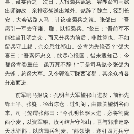
喜，设宴待之。次日，人报蜀兵寇急。睿即命司马懿
出师御敌，亲排銮驾送出城外。懿辞了魏主，径到长
安，大会诸路人马，计议破蜀兵之策。张郃曰：“吾
愿引一军去守雍、郿，以拒蜀兵。”懿曰：“吾前军不
能独当孔明之众，而又分兵为前后，非胜算也。不如
留兵守上邽，余众悉往祁山。公肯为先锋否？”郃大
喜曰：“吾素怀忠义，欲尽心报国，惜未遇知己；今
都督肯委重任，虽万死不辞！”于是司马懿令张郃为
先锋，总督大军。又令郭淮守陇西诸郡，其余众将各
分道而进。
前军哨马报说：孔明率大军望祁山进发，前部先
锋王平、张嶷，径出陈仓，过剑阁，由散关望斜谷而
来。司马懿谓张郃曰：“今孔明长驱大进，必将割陇
西小麦，以资军粮。汝可结营守祁山，吾与郭淮巡略
天水诸郡，以防蜀兵割麦。”郃领诺，遂引四万兵守