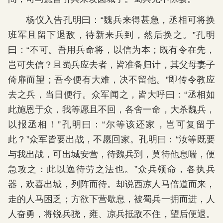
杨仪入告孔明曰：“魏兵来得甚急，丞相可将换
班军且留下退敌，待新来兵到，然后换之。”孔明
曰：“不可。吾用兵命将，以信为本；既有令在先，
岂可失信？且蜀兵应去者，皆准备归计，其父母妻子
倚扉而望；吾今便有大难，决不留他。”即传令教应
去之兵，当日便行。众军闻之，皆大呼曰：“丞相如
此施恩于众，我等愿且不回，各舍一命，大杀魏兵，
以报丞相！”孔明曰：“尔等该还家，岂可复留于
此？”众军皆要出战，不愿回家。孔明曰：“汝等既要
与我出战，可出城安营，待魏兵到，莫待他息喘，便
急攻之：此以逸待劳之法也。”众兵领命，各执兵
器，欢喜出城，列阵而待。却说西凉人马倍道而来，
走的人马困乏；方欲下营歇息，被蜀兵一拥而进，人
人奋勇，将锐兵骁，雍、凉兵抵敌不住，望后便退。