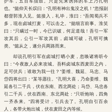
护车，五百军擂鼓。只是先来诱阵的车上乃孔明
也。”懿仰天长叹曰：“孔明有神出鬼没之机！”忽报副
都督郭淮入见。懿接入，礼毕，淮曰：“吾闻蜀兵不
多，现在卤城打麦，可以击之。”懿细言前事。淮笑
曰：“只瞒过一时，今已识破，何足道哉！吾引一军
攻其后，公引一军攻其前，卤城可破，孔明可擒
类。”懿从之，遂分兵两路而来。
却说孔明引军在卤城打晒小麦，忽唤诸将听今
曰：“今夜敌人必来攻城。吾料卤城东西麦田之内，
足可伏兵；谁敢为我一往？”姜维、魏延、马忠、马
岱四将出曰：“某等愿往。”孔明大喜，乃命姜维、魏
延各引二千兵，伏在东南、西北两处；马岱、马忠各
引二千兵，伏在西南、东北两处：“只听炮响，四角
一齐杀来。”四将受计，引兵去了。孔明自引百余
人，各带火炮出城，伏在麦田之内等候。