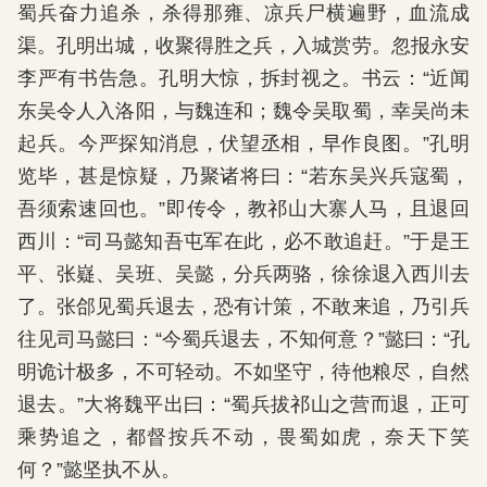
蜀兵奋力追杀，杀得那雍、凉兵尸横遍野，血流成
渠。孔明出城，收聚得胜之兵，入城赏劳。忽报永安
李严有书告急。孔明大惊，拆封视之。书云：“近闻
东吴令人入洛阳，与魏连和；魏令吴取蜀，幸吴尚未
起兵。今严探知消息，伏望丞相，早作良图。”孔明
览毕，甚是惊疑，乃聚诸将曰：“若东吴兴兵寇蜀，
吾须索速回也。”即传令，教祁山大寨人马，且退回
西川：“司马懿知吾屯军在此，必不敢追赶。”于是王
平、张嶷、吴班、吴懿，分兵两骆，徐徐退入西川去
了。张郃见蜀兵退去，恐有计策，不敢来追，乃引兵
往见司马懿曰：“今蜀兵退去，不知何意？”懿曰：“孔
明诡计极多，不可轻动。不如坚守，待他粮尽，自然
退去。”大将魏平出曰：“蜀兵拔祁山之营而退，正可
乘势追之，都督按兵不动，畏蜀如虎，奈天下笑
何？”懿坚执不从。