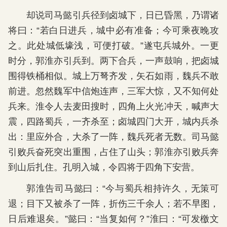
却说司马懿引兵径到卤城下，日已昏黑，乃谓诸
将曰：“若白日进兵，城中必有准备；今可乘夜晚攻
之。此处城低壕浅，可便打破。”遂屯兵城外。一更
时分，郭淮亦引兵到。两下合兵，一声鼓响，把卤城
围得铁桶相似。城上万弩齐发，矢石如雨，魏兵不敢
前进。忽然魏军中信炮连声，三军大惊，又不知何处
兵来。淮令人去麦田搜时，四角上火光冲天，喊声大
震，四路蜀兵，一齐杀至；卤城四门大开，城内兵杀
出：里应外合，大杀了一阵，魏兵死者无数。司马懿
引败兵奋死突出重围，占住了山头；郭淮亦引败兵奔
到山后扎住。孔明入城，令四将于四角下安营。
郭淮告司马懿曰：“今与蜀兵相持许久，无策可
退；目下又被杀了一阵，折伤三千余人；若不早图，
日后难退矣。”懿曰：“当复如何？”淮曰：“可发檄文