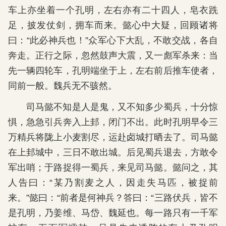
车上亦坐着一个孔明，左右亦有二十四人，皂衣跣
足，披发仗剑，拥车而来。懿心中大疑，回顾诸将
曰：“此必神兵也！”众军心下大乱，不敢交战，各自
奔走。正行之际，忽然鼓声大震，又一彪军杀来：当
先一辆四轮车，孔明端坐于上，左右前后推车使者，
同前一般。魏兵无不骇然。
司马懿不知是人是鬼，又不知多少蜀兵，十分惊
惧，急急引兵奔入上邽，闭门不出。此时孔明早令三
万精兵将陇上小麦割尽，运赴卤城打晒去了。司马懿
在上邽城中，三日不敢出城。后见蜀兵退去，方敢令
军出哨；于路捉得一蜀兵，来见司马懿。懿问之，其
人告曰：“某乃割麦之人，因走失马匹，被捉前
来。”懿曰：“前者是何神兵？答曰：“三路伏兵，皆不
是孔明，乃姜维、马岱、魏延也。每一路只有一千军