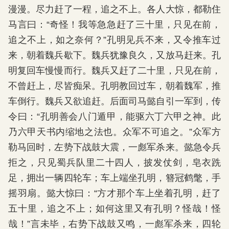
漫漫。尽力赶了一程，追之不上。各人大惊，都勒住
马言曰：“奇怪！我等急急赶了三十里，只见在前，
追之不上，如之奈何？”孔明见兵不来，又令推车过
来，朝着魏兵歇下。魏兵犹豫良久，又放马赶来。孔
明复回车慢慢而行。魏兵又赶了二十里，只见在前，
不曾赶上，尽皆痴呆。孔明教回过车，朝着魏军，推
车倒行。魏兵又欲追赶。后面司马懿自引一军到，传
令曰：“孔明善会八门遁甲，能驱六丁六甲之神。此
乃六甲天书内缩地之法也。众军不可追之。”众军方
勒马回时，左势下战鼓大震，一彪军杀来。懿急令兵
拒之，只见蜀兵队里二十四人，披发仗剑，皂衣跣
足，拥出一辆四轮车；车上端坐孔明，簪冠鹤氅，手
摇羽扇。懿大惊曰：“方才那个车上坐着孔明，赶了
五十里，追之不上；如何这里又有孔明？怪哉！怪
哉！”言未毕，右势下战鼓又鸣，一彪军杀来，四轮