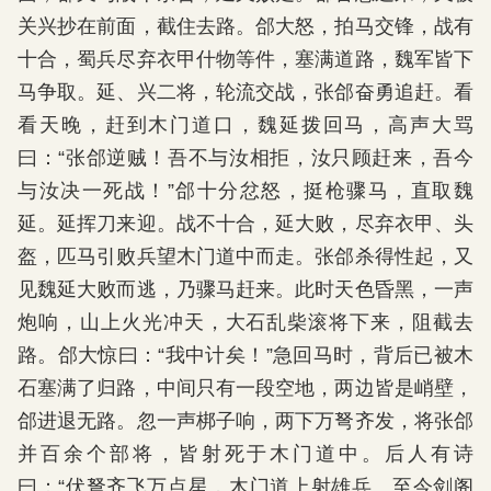
关兴抄在前面，截住去路。郃大怒，拍马交锋，战有
十合，蜀兵尽弃衣甲什物等件，塞满道路，魏军皆下
马争取。延、兴二将，轮流交战，张郃奋勇追赶。看
看天晚，赶到木门道口，魏延拨回马，高声大骂
曰：“张郃逆贼！吾不与汝相拒，汝只顾赶来，吾今
与汝决一死战！”郃十分忿怒，挺枪骤马，直取魏
延。延挥刀来迎。战不十合，延大败，尽弃衣甲、头
盔，匹马引败兵望木门道中而走。张郃杀得性起，又
见魏延大败而逃，乃骤马赶来。此时天色昏黑，一声
炮响，山上火光冲天，大石乱柴滚将下来，阻截去
路。郃大惊曰：“我中计矣！”急回马时，背后已被木
石塞满了归路，中间只有一段空地，两边皆是峭壁，
郃进退无路。忽一声梆子响，两下万弩齐发，将张郃
并百余个部将，皆射死于木门道中。后人有诗
曰：“伏弩齐飞万点星，木门道上射雄兵。至今剑阁