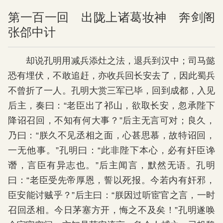
第一百一回 出陇上诸葛妆神 奔剑阁
张郃中计
却说孔明用减兵添灶之法，退兵到汉中；司马懿
恐有埋伏，不敢追赶，亦收兵回长安去了，因此蜀兵
不曾折了一人。孔明大赏三军已毕，回到成都，入见
后主，奏曰：“老臣出了祁山，欲取长安，忽承陛下
降诏召回，不知有何大事？”后主无言可对；良久，
乃曰：“朕久不见丞相之面，心甚思慕，故特诏回，
一无他事。”孔明曰：“此非陛下本心，必有奸臣谗
谮，言臣有异志也。”后主闻言，默然无语。孔明
曰：“老臣受先帝厚恩，誓以死报。今若内有奸邪，
臣安能讨贼乎？”后主曰：“朕因过听宦官之言，一时
召回丞相。今日茅塞方开，悔之不及矣！”孔明遂唤