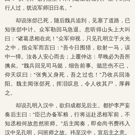
行人过，犹说军师旧日名。”
却说张郃已死，随后魏兵追到，见塞了道路，已
知张郃中计。众军勒回马急退。忽听得山头上大叫
曰：“诸葛丞相在此！”众军仰视，只见孔明立于火光
之中，指众军而言曰：“吾今日围猎，欲射一马，误
中一獐。汝各人安心而去；上覆仲达：早晚必为吾所
擒矣。”魏兵回见司马懿，细告前事。懿悲伤不已，
仰天叹曰：“张隽乂身死，吾之过也！”乃收兵回洛
阳。魏主闻张郃死，挥泪叹息，令人收其尸，厚葬
之。
却说孔明入汉中，欲归成都见后主。都护李严妄
奏后主曰：“臣已办备军粮，行将运赴丞相军前，不
知丞相何故忽然班师。”后主闻奏，即命尚书费祎入
汉中见孔明，问班师之故。祎至汉中，宣后主之意。