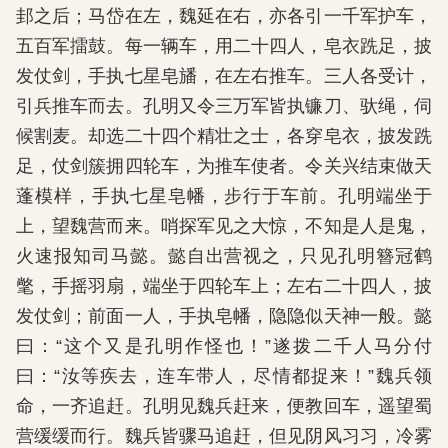
邽之后；马岱在左，魏延在右，亦各引一千军护车，
五百军擂鼓。每一辆车，用二十四人，皂衣跣足，披
发仗剑，手执七星皂旙，在左右推车。三人各受计，
引兵推车而去。孔明又令三万军皆执镰刀、驮绳，伺
候割麦。却选二十四个精壮之士，各穿皂衣，披发跣
足，仗剑簇拥四轮车，为推车使者。令关兴结束做天
蓬模样，手执七星皂幡，步行于车前。孔明端坐于
上，望魏营而来。哨探军见之大惊，不知是人是鬼，
火速报知司马懿。懿自出营视之，只见孔明簪冠鹤
氅，手摇羽扇，端坐于四轮车上；左右二十四人，披
发仗剑；前面一人，手执皂幡，隐隐似天神一般。懿
曰：“这个又是孔明作怪也！”遂拨二千人马分付
曰：“汝等疾去，连车带人，尽情都捉来！”魏兵领
命，一齐追赶。孔明见魏兵赶来，便教回车，遥望蜀
营缓缓而行。魏兵皆骤马追赶，但见阴风习习，冷雾