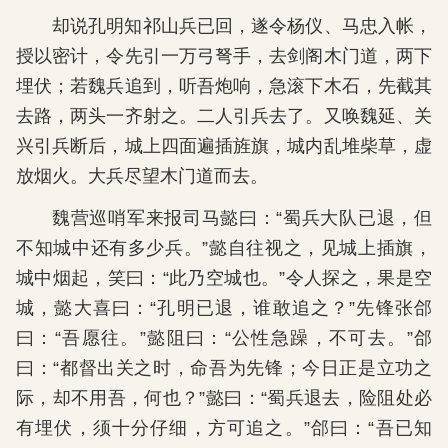
却说孔明知祁山兵已回，遂令杨仪、马忠入帐，
授以密计，令先引一万弓弩手，去剑阁木门道，两下
埋伏；若魏兵追到，听吾炮响，急滚下木石，先截其
去路，两头一齐射之。二人引兵去了。又唤魏延、关
兴引兵断后，城上四面遍插旌旗，城内乱堆柴草，虚
放烟火。大兵尽望木门道而去。
魏营巡哨军来报司马懿曰：“蜀兵大队已退，但
不知城中还有多少兵。”懿自往视之，见城上插旗，
城中烟起，笑曰：“此乃空城也。”令人探之，果是空
城，懿大喜曰：“孔明已退，谁敢追之？”先锋张郃
曰：“吾愿往。”懿阻曰：“公性急躁，不可去。”郃
曰：“都督出关之时，命吾为先锋；今日正是立功之
际，却不用吾，何也？”懿曰：“蜀兵退去，险阻处必
有埋伏，须十分仔细，方可追之。”郃曰：“吾已知