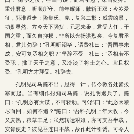
曰：“街亭之役，咎由马谡；而君引愆，深自贬抑。
重违君意，听顺所守。前年耀师，馘斩王双；今岁爱
征，郭淮遁走；降集氏、羌，复兴二郡：威震凶暴，
功勋显然。方今天下骚扰，元恶未枭，君受大任，干
国之重，而久自抑损，非所以光扬洪烈矣。今复君丞
相，君其勿辞！”孔明听诏毕，谓费祎曰：“吾国事未
成，安可复丞相之职？”坚辞不受。祎曰：“丞相若不
受职，拂了天子之意，又冷淡了将士之心。宜且权
受。”孔明方才拜受。祎辞去。
孔明见司马懿不出，思得一计，传令教各处皆拔
寨而起。当有细作报知司马懿，说孔明退兵了。懿
曰：“孔明必有大谋，不可轻动。”张郃曰：“此必因粮
尽而回，如何不追？”懿曰：“吾料孔明上年大收，今
又麦熟，粮草丰足；虽然转运艰难，亦可支吾半载，
安肯便走？彼见吾连日不战，故作此计引诱。可令人