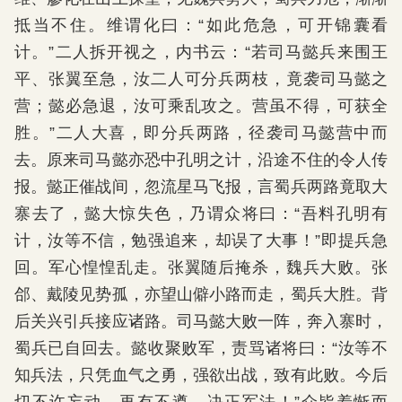
抵当不住。维谓化曰：“如此危急，可开锦囊看
计。”二人拆开视之，内书云：“若司马懿兵来围王
平、张翼至急，汝二人可分兵两枝，竟袭司马懿之
营；懿必急退，汝可乘乱攻之。营虽不得，可获全
胜。”二人大喜，即分兵两路，径袭司马懿营中而
去。原来司马懿亦恐中孔明之计，沿途不住的令人传
报。懿正催战间，忽流星马飞报，言蜀兵两路竟取大
寨去了，懿大惊失色，乃谓众将曰：“吾料孔明有
计，汝等不信，勉强追来，却误了大事！”即提兵急
回。军心惶惶乱走。张翼随后掩杀，魏兵大败。张
郃、戴陵见势孤，亦望山僻小路而走，蜀兵大胜。背
后关兴引兵接应诸路。司马懿大败一阵，奔入寨时，
蜀兵已自回去。懿收聚败军，责骂诸将曰：“汝等不
知兵法，只凭血气之勇，强欲出战，致有此败。今后