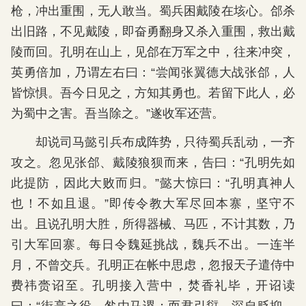
枪，冲出重围，无人敢当。蜀兵困戴陵在垓心。郃杀
出旧路，不见戴陵，即奋勇翻身又杀入重围，救出戴
陵而回。孔明在山上，见郃在万军之中，往来冲突，
英勇倍加，乃谓左右曰：“尝闻张翼德大战张郃，人
皆惊惧。吾今日见之，方知其勇也。若留下此人，必
为蜀中之害。吾当除之。”遂收军还营。
却说司马懿引兵布成阵势，只待蜀兵乱动，一齐
攻之。忽见张郃、戴陵狼狈而来，告曰：“孔明先如
此提防，因此大败而归。”懿大惊曰：“孔明真神人
也！不如且退。”即传令教大军尽回本寨，坚守不
出。且说孔明大胜，所得器械、马匹，不计其数，乃
引大军回寨。每日令魏延挑战，魏兵不出。一连半
月，不曾交兵。孔明正在帐中思虑，忽报天子遣侍中
费祎赍诏至。孔明接入营中，焚香礼毕，开诏读