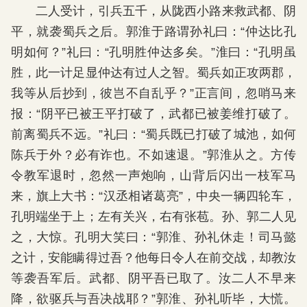
二人受计，引兵五千，从陇西小路来救武都、阴
平，就袭蜀兵之后。郭淮于路谓孙礼曰：“仲达比孔
明如何？”礼曰：“孔明胜仲达多矣。”淮曰：“孔明虽
胜，此一计足显仲达有过人之智。蜀兵如正攻两郡，
我等从后抄到，彼岂不自乱乎？”正言间，忽哨马来
报：“阴平已被王平打破了，武都已被姜维打破了。
前离蜀兵不远。”礼曰：“蜀兵既已打破了城池，如何
陈兵于外？必有诈也。不如速退。”郭淮从之。方传
令教军退时，忽然一声炮响，山背后闪出一枝军马
来，旗上大书：“汉丞相诸葛亮”，中央一辆四轮车，
孔明端坐于上；左有关兴，右有张苞。孙、郭二人见
之，大惊。孔明大笑曰：“郭淮、孙礼休走！司马懿
之计，安能瞒得过吾？他每日令人在前交战，却教汝
等袭吾军后。武都、阴平吾已取了。汝二人不早来
降，欲驱兵与吾决战耶？”郭淮、孙礼听毕，大慌。