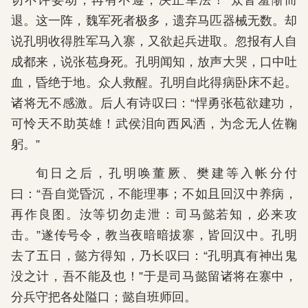
切不许妄动，再有不遵，决正军法！”众皆羞惭而
退。这一阵，魏军死者极多，遗弃马匹器械无数。却
说孔明收得胜军马入寨，又欲起兵进取。忽报有人自
成都来，说张苞身死。孔明闻知，放声大哭，口中吐
血，昏绝于地。众人救醒。孔明自此得病卧床不起。
诸将无不感激。后人有诗叹曰：“悍勇张苞欲建功，
可怜天不助英雄！武侯泪向西风洒，为念无人佐鞠
躬。”
旬日之后，孔明唤董厥、樊建等入帐分付
曰：“吾自觉昏沉，不能理事；不如且回汉中养病，
再作良图。汝等切勿走泄：司马懿若知，必来攻
击。”遂传号令，教当夜暗暗拔寨，皆回汉中。孔明
去了五日，懿方得知，乃长叹曰：“孔明真有神出鬼
没之计，吾不能及也！”于是司马懿留诸将在寨中，
分兵守把各处隘口；懿自班师回。