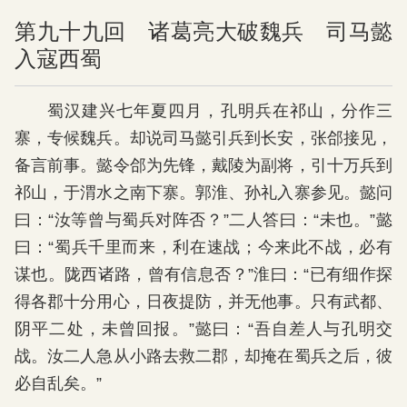
第九十九回 诸葛亮大破魏兵 司马懿
入寇西蜀
蜀汉建兴七年夏四月，孔明兵在祁山，分作三
寨，专候魏兵。却说司马懿引兵到长安，张郃接见，
备言前事。懿令郃为先锋，戴陵为副将，引十万兵到
祁山，于渭水之南下寨。郭淮、孙礼入寨参见。懿问
曰：“汝等曾与蜀兵对阵否？”二人答曰：“未也。”懿
曰：“蜀兵千里而来，利在速战；今来此不战，必有
谋也。陇西诸路，曾有信息否？”淮曰：“已有细作探
得各郡十分用心，日夜提防，并无他事。只有武都、
阴平二处，未曾回报。”懿曰：“吾自差人与孔明交
战。汝二人急从小路去救二郡，却掩在蜀兵之后，彼
必自乱矣。”