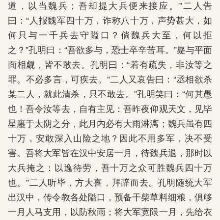
道，以当魏兵；吾却提大兵便来接应。”二人告
曰：“人报魏军四十万，诈称八十万，声势甚大，如
何只与一千兵去守隘口？倘魏兵大至，何以拒
之？”孔明曰：“吾欲多与，恐士卒辛苦耳。”嶷与平面
面相觑，皆不敢去。孔明曰：“若有疏失，非汝等之
罪。不必多言，可疾去。”二人又哀告曰：“丞相欲杀
某二人，就此清杀，只不敢去。”孔明笑曰：“何其愚
也！吾令汝等去，自有主见：吾昨夜仰观天文，见毕
星廛于太阴之分，此月内必有大雨淋漓；魏兵虽有四
十万，安敢深入山险之地？因此不用多军，决不受
害。吾将大军皆在汉中安居一月，待魏兵退，那时以
大兵掩之：以逸待劳，吾十万之众可胜魏兵四十万
也。”二人听毕，方大喜，拜辞而去。孔明随统大军
出汉中，传令教各处隘口，预备干柴草料细粮，俱够
一月人马支用，以防秋雨；将大军宽限一月，先给衣