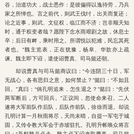
谷，治道功大，战士悉作：是彼偏得以逸待劳，乃兵
家之所惮也。言之前代，则武王伐纣，出关而复还；
论之近事，则武、文征权，临江而不济：岂非顺天知
时，通于权变者哉？愿陛下念水雨艰剧之故，休息士
卒；后日有衅，乘时用之。所谓悦以犯难，民忘其死
者也。”魏主览表，正在犹豫，杨阜、华歆亦上疏
谏。魏主即下诏，遣使诏曹真、司马懿还朝。
却说曹真与司马懿商议曰：“今连阴三十日，军
无战心，各有思归之意，如何禁止？”懿曰：“不如且
回。”真曰：“倘孔明追来，怎生退之？”懿曰：“先伏
两军断后，方可回兵。”正议间，忽使命来召。二人
遂将大军前队作后队，后队作前队，徐徐而退。却说
孔明计算一月秋雨将尽，天尚未晴，自提一军屯于城
固，又传令教大军会于赤坡驻扎。孔明升帐唤众将言