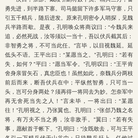
勇先进，到半路下寨。司马懿留下许多军马守寨，只
引五千精兵，随后进发。原来孔明密令人哨探，见魏
兵半路而歇。是夜，孔明唤众将商议曰：“今魏兵来
追，必然死战，汝等须以一当十，吾以伏兵截其后：
非智勇之将，不可当此任。”言毕，以目视魏延。延
低头不语。王平出曰：“某愿当之。”孔明曰：“若有
失，如何？”平曰：“愿当军令。”孔明叹曰：“王平肯
舍身亲冒矢石，真忠臣也！虽然如此，奈魏兵分两枝
前后而来，断吾伏兵在中；平纵然智勇，只可当一
头，岂可分身两处？须再得一将同去为妙。怎奈军中
再无舍死当先之人！”言未毕，一将出曰：“某愿
往！”孔明视之，乃张翼也。孔明曰：“张郃乃魏之名
将，有万夫不当之勇，汝非敌手。”翼曰：“若有失
事，愿献首于帐下。”孔明曰：“汝既敢去，可与王平