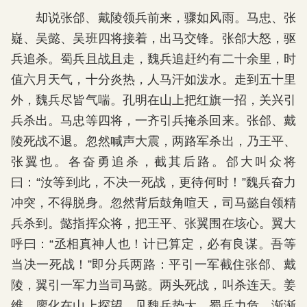
却说张郃、戴陵领兵前来，骤如风雨。马忠、张
嶷、吴懿、吴班四将接着，出马交锋。张郃大怒，驱
兵追杀。蜀兵且战且走，魏兵追赶约有二十余里，时
值六月天气，十分炎热，人马汗如泼水。走到五十里
外，魏兵尽皆气喘。孔明在山上把红旗一招，关兴引
兵杀出。马忠等四将，一齐引兵掩杀回来。张郃、戴
陵死战不退。忽然喊声大震，两路军杀出，乃王平、
张翼也。各奋勇追杀，截其后路。郃大叫众将
曰：“汝等到此，不决一死战，更待何时！”魏兵奋力
冲突，不得脱身。忽然背后鼓角喧天，司马懿自领精
兵杀到。懿指挥众将，把王平、张翼围在垓心。翼大
呼曰：“丞相真神人也！计已算定，必有良谋。吾等
当决一死战！”即分兵两路：平引一军截住张郃、戴
陵，翼引一军力当司马懿。两头死战，叫杀连天。姜
维、廖化在山上探望，见魏兵势大，蜀兵力危，渐渐