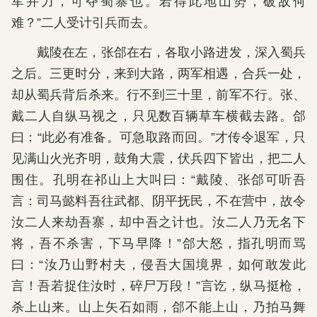
军并力，可夺蜀寨也。若得此地山势，破敌何
难？”二人受计引兵而去。
戴陵在左，张郃在右，各取小路进发，深入蜀兵
之后。三更时分，来到大路，两军相遇，合兵一处，
却从蜀兵背后杀来。行不到三十里，前军不行。张、
戴二人自纵马视之，只见数百辆草车横截去路。郃
曰：“此必有准备。可急取路而回。”才传令退军，只
见满山火光齐明，鼓角大震，伏兵四下皆出，把二人
围住。孔明在祁山上大叫曰：“戴陵、张郃可听吾
言：司马懿料吾往武都、阴平抚民，不在营中，故令
汝二人来劫吾寨，却中吾之计也。汝二人乃无名下
将，吾不杀害，下马早降！”郃大怒，指孔明而骂
曰：“汝乃山野村夫，侵吾大国境界，如何敢发此
言！吾若捉住汝时，碎尸万段！”言讫，纵马挺枪，
杀上山来。山上矢石如雨，郃不能上山，乃拍马舞