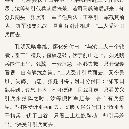
各引一万精兵伏于山谷中；只待魏兵赶上，任他过
尽，汝等却引伏兵从后掩杀。若司马懿随后赶来，却
分兵两头：张翼引一军当住后队，王平引一军截其前
队。两军须要死战。吾自有别计相助。”二人受计引
兵而去。
孔明又唤姜维、廖化分付曰：“与汝二人一个锦
囊，引三千精兵，偃旗息鼓，伏于前山之上。如见魏
兵围住王平、张翼，十分危急，不必去救，只开锦囊
看视，自有解危之策。”二人受计引兵而去。又令吴
班、吴懿、马忠、张嶷四将，附耳分付曰：“如来日
魏兵到，锐气正盛，不可便迎，且战且走。只看关兴
引兵来掠阵之时，汝等便回军赶杀，吾自有兵接
应。”四将受计引兵而去。又唤关兴分付曰：“汝引五
千精兵，伏于山谷；只看山上红旗飐动，却引兵杀
出。”兴受计引兵而去。