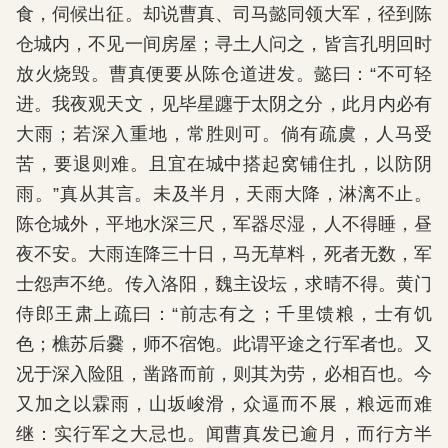
食，伺候出征。却说曹真、司马懿同领大军，径到陈
仓城内，不见一间房屋；寻土人问之，皆言孔明回时
放火烧毁。曹真便要从陈仓道进发。懿曰：“不可轻
进。我夜观天文，见毕星躔于太阴之分，此月内必有
大雨；若深入重地，常胜则可。倘有疏虞，人马受
苦，要退则难。且宜在城中搭起窝铺住扎，以防阴
雨。”真从其言。未及半月，天雨大降，淋漓不止。
陈仓城外，平地水深三尺，军器尽湿，人不得睡，昼
夜不安。大雨连降三十日，马无草料，死者无数，军
士怨声不绝。传入洛阳，魏主设坛，求晴不得。黄门
侍郎王肃上疏曰：“前志有之；千里馈粮，士有饥
色；樵苏后爨，师不宿饱。此谓平途之行军者也。又
况于深入险阻，凿路而前，则其为劳，必相百也。今
又加之以霖雨，山坂峻滑，众逼而不展，粮远而难
继：实行军之大忌也。闻曹真发已逾月，而行方半