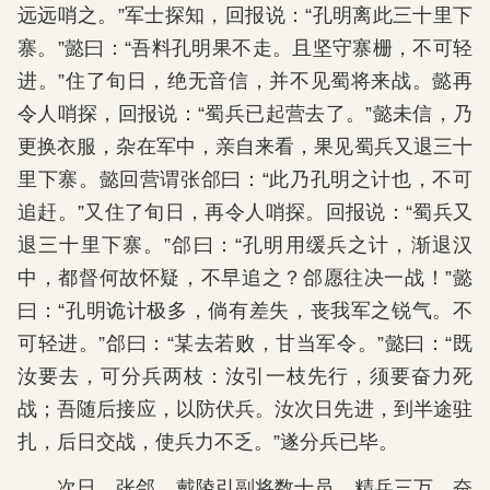
远远哨之。”军士探知，回报说：“孔明离此三十里下
寨。”懿曰：“吾料孔明果不走。且坚守寨栅，不可轻
进。”住了旬日，绝无音信，并不见蜀将来战。懿再
令人哨探，回报说：“蜀兵已起营去了。”懿未信，乃
更换衣服，杂在军中，亲自来看，果见蜀兵又退三十
里下寨。懿回营谓张郃曰：“此乃孔明之计也，不可
追赶。”又住了旬日，再令人哨探。回报说：“蜀兵又
退三十里下寨。”郃曰：“孔明用缓兵之计，渐退汉
中，都督何故怀疑，不早追之？郃愿往决一战！”懿
曰：“孔明诡计极多，倘有差失，丧我军之锐气。不
可轻进。”郃曰：“某去若败，甘当军令。”懿曰：“既
汝要去，可分兵两枝：汝引一枝先行，须要奋力死
战；吾随后接应，以防伏兵。汝次日先进，到半途驻
扎，后日交战，使兵力不乏。”遂分兵已毕。
次日，张郃、戴陵引副将数十员、精兵三万，奋