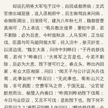
却说孔明将大军屯于汉中，自回成都养病；文武
官僚出城迎接，送入丞相府中，后主御驾自来问病，
命御医调治，日渐痊可。建兴八年秋七月，魏都督曹
真病可，乃上表说：“蜀兵数次侵界，屡犯中原，若
不剿除，必为后患。今时值秋凉，人马安闲，正当征
伐。臣愿与司马懿同领大军，径入汉中，殄灭奸党，
以清边境。”魏主大喜，问侍中刘晔曰：“子丹劝朕伐
蜀，若何？”晔奏曰：“大将军之言是也。今若不剿
除，后必为大患。陛下便可行之。睿点头。晔出内回
家，有众大臣相探，问曰：“闻天子与公计议兴兵伐
蜀，此事如何？”晔应曰：“无此事也。蜀有山川之
险，非可易图；空费军马之劳，于国无益。”众官皆
默然而出。杨暨入内奏曰：“昨闻刘晔劝陛下伐蜀；
今日与众臣议，又言不可伐：是欺陛下也。陛下何不
召而问之？”睿即召刘晔入内问曰：“卿劝朕伐蜀；今