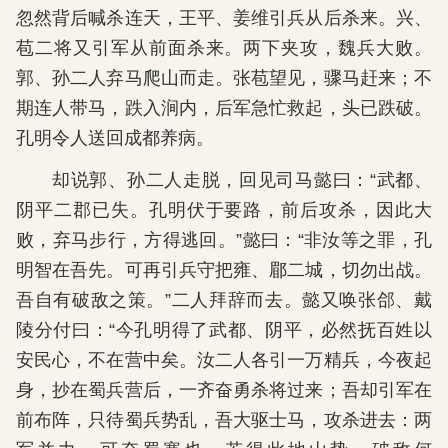
忽然背后喊杀连天，王平、姜维引兵从后杀来。兴、
苞二将又引军从前面杀来。两下夹攻，魏兵大败。
郭、孙二人弃马爬山而走。张苞望见，骤马赶来；不
期连人带马，跌入涧内，后军急忙救起，头已跌破。
孔明令人送回成都养病。
却说郭、孙二人走脱，回见司马懿曰：“武都、
阴平二郡已失。孔明伏于要路，前后攻杀，因此大
败，弃马步行，方得逃回。”懿曰：“非汝等之罪，孔
明智在吾先。可再引兵守把雍、郿二城，切勿出战。
吾自有破敌之策。”二人拜辞而去。懿又唤张郃、戴
陵分付曰：“今孔明得了武都、阴平，必然抚百姓以
安民心，不在营中矣。汝二人各引一万精兵，今夜起
身，抄在蜀兵营后，一齐奋勇杀将过来；吾却引军在
前布阵，只待蜀兵势乱，吾大驱士马，攻杀进去：两