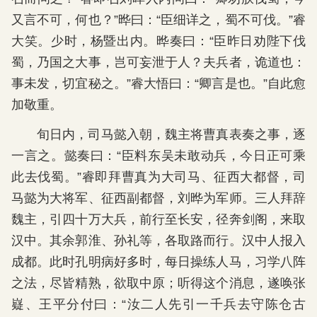
又言不可，何也？”晔曰：“臣细详之，蜀不可伐。”睿
大笑。少时，杨暨出内。晔奏曰：“臣昨日劝陛下伐
蜀，乃国之大事，岂可妄泄于人？夫兵者，诡道也：
事未发，切宜秘之。”睿大悟曰：“卿言是也。”自此愈
加敬重。
旬日内，司马懿入朝，魏主将曹真表奏之事，逐
一言之。懿奏曰：“臣料东吴未敢动兵，今日正可乘
此去伐蜀。”睿即拜曹真为大司马、征西大都督，司
马懿为大将军、征西副都督，刘晔为军师。三人拜辞
魏主，引四十万大兵，前行至长安，径奔剑阁，来取
汉中。其余郭淮、孙礼等，各取路而行。汉中人报入
成都。此时孔明病好多时，每日操练人马，习学八阵
之法，尽皆精熟，欲取中原；听得这个消息，遂唤张
嶷、王平分付曰：“汝二人先引一千兵去守陈仓古