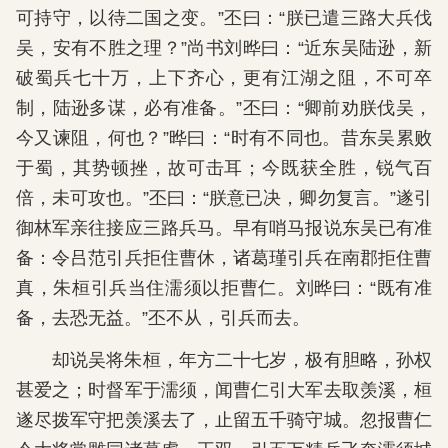
可持守，以待二国之变。”丕曰：“朕已遣三路大兵伐
吴，安有不胜之理？”尚书刘晔曰：“近东吴陆逊，新
破蜀兵七十万，上下齐心，更有江湖之阻，不可卒
制，陆逊多谋，必有准备。”丕曰：“卿前劝朕伐吴，
今又谏阻，何也？”晔曰：“时有不同也。昔东吴累败
于蜀，其势顿挫，故可击耳；今既获全胜，锐气百
倍，未可攻也。”丕曰：“朕意已决，卿勿复言。”遂引
御林军亲往接应三路兵马。早有哨马报说东吴已有准
备：令吕范引兵拒住曹休，诸葛瑾引兵在南郡拒住曹
真，朱桓引兵当住濡须以拒曹仁。刘晔曰：“既有准
备，去恐无益。”丕不从，引兵而去。
却说吴将朱桓，年方二十七岁，极有胆略，孙权
甚爱之；时督军于濡须，闻曹仁引大军去取羡溪，桓
遂尽拨军守把羡溪去了，止留五千骑守城。忽报曹仁