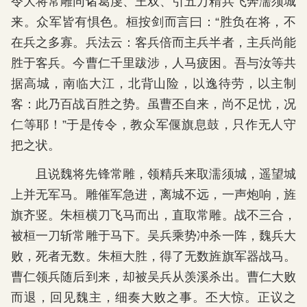
令大将常雕同诸葛虔、王双、引五万精兵飞奔濡须城
来。众军皆有惧色。桓按剑而言曰：“胜负在将，不
在兵之多寡。兵法云：客兵倍而主兵半者，主兵尚能
胜于客兵。今曹仁千里跋涉，人马疲困。吾与汝等共
据高城，南临大江，北背山险，以逸待劳，以主制
客：此乃百战百胜之势。虽曹丕自来，尚不足忧，况
仁等耶！”于是传令，教众军偃旗息鼓，只作无人守
把之状。
且说魏将先锋常雕，领精兵来取濡须城，遥望城
上并无军马。雕催军急进，离城不远，一声炮响，旌
旗齐竖。朱桓横刀飞马而出，直取常雕。战不三合，
被桓一刀斩常雕于马下。吴兵乘势冲杀一阵，魏兵大
败，死者无数。朱桓大胜，得了无数旌旗军器战马。
曹仁领兵随后到来，却被吴兵从羡溪杀出。曹仁大败
而退，回见魏主，细奏大败之事。丕大惊。正议之