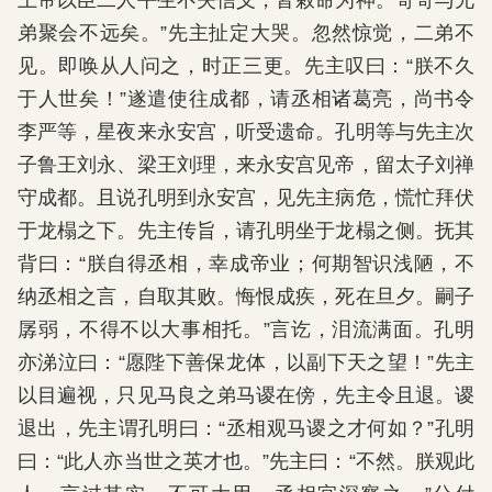
上帝以臣二人平生不失信义，皆敕命为神。哥哥与兄
弟聚会不远矣。”先主扯定大哭。忽然惊觉，二弟不
见。即唤从人问之，时正三更。先主叹曰：“朕不久
于人世矣！”遂遣使往成都，请丞相诸葛亮，尚书令
李严等，星夜来永安宫，听受遗命。孔明等与先主次
子鲁王刘永、梁王刘理，来永安宫见帝，留太子刘禅
守成都。且说孔明到永安宫，见先主病危，慌忙拜伏
于龙榻之下。先主传旨，请孔明坐于龙榻之侧。抚其
背曰：“朕自得丞相，幸成帝业；何期智识浅陋，不
纳丞相之言，自取其败。悔恨成疾，死在旦夕。嗣子
孱弱，不得不以大事相托。”言讫，泪流满面。孔明
亦涕泣曰：“愿陛下善保龙体，以副下天之望！”先主
以目遍视，只见马良之弟马谡在傍，先主令且退。谡
退出，先主谓孔明曰：“丞相观马谡之才何如？”孔明
曰：“此人亦当世之英才也。”先主曰：“不然。朕观此