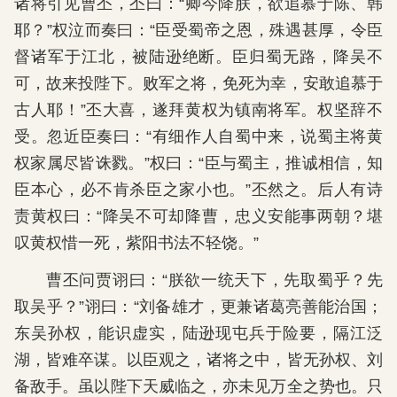
诸将引见曹丕，丕曰：“卿今降朕，欲追慕于陈、韩
耶？”权泣而奏曰：“臣受蜀帝之恩，殊遇甚厚，令臣
督诸军于江北，被陆逊绝断。臣归蜀无路，降吴不
可，故来投陛下。败军之将，免死为幸，安敢追慕于
古人耶！”丕大喜，遂拜黄权为镇南将军。权坚辞不
受。忽近臣奏曰：“有细作人自蜀中来，说蜀主将黄
权家属尽皆诛戮。”权曰：“臣与蜀主，推诚相信，知
臣本心，必不肯杀臣之家小也。”丕然之。后人有诗
责黄权曰：“降吴不可却降曹，忠义安能事两朝？堪
叹黄权惜一死，紫阳书法不轻饶。”
曹丕问贾诩曰：“朕欲一统天下，先取蜀乎？先
取吴乎？”诩曰：“刘备雄才，更兼诸葛亮善能治国；
东吴孙权，能识虚实，陆逊现屯兵于险要，隔江泛
湖，皆难卒谋。以臣观之，诸将之中，皆无孙权、刘
备敌手。虽以陛下天威临之，亦未见万全之势也。只