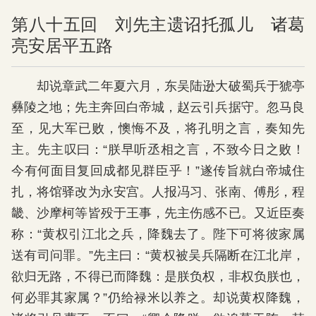
第八十五回 刘先主遗诏托孤儿 诸葛
亮安居平五路
却说章武二年夏六月，东吴陆逊大破蜀兵于猇亭
彝陵之地；先主奔回白帝城，赵云引兵据守。忽马良
至，见大军已败，懊悔不及，将孔明之言，奏知先
主。先主叹曰：“朕早听丞相之言，不致今日之败！
今有何面目复回成都见群臣乎！”遂传旨就白帝城住
扎，将馆驿改为永安宫。人报冯习、张南、傅彤，程
畿、沙摩柯等皆殁于王事，先主伤感不已。又近臣奏
称：“黄权引江北之兵，降魏去了。陛下可将彼家属
送有司问罪。”先主曰：“黄权被吴兵隔断在江北岸，
欲归无路，不得已而降魏：是朕负权，非权负朕也，
何必罪其家属？”仍给禄米以养之。却说黄权降魏，