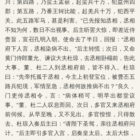
川；第四路，乃蛮王孟获，起蛮兵十万，犯益州四
郡；第五路，乃番王轲比能，起羌兵十万，犯西平
关。此五路军马，甚是利害。”已先报知丞相，丞相
不知为何，数日不出视事。后主听罢大惊，即差近侍
赍旨，宣召孔明入朝。使命去了半日，回报：“丞相
府下人言，丞相染病不出。”后主转慌；次日，又命
黄门侍郎董允、谏议大夫杜琼，去丞相卧榻前，告此
大事。董、杜二人到丞相府前，皆不得入。杜琼
曰：“先帝托孤于丞相，今主上初登宝位，被曹丕五
路兵犯境，军情至急，丞相何故推病不出？”良久，
门吏传丞相令，言：“病体稍可，明早出都堂议
事。”董、杜二人叹息而回。次日，多官又来丞相府
前伺候。从早至晚，又不见出。多官惶惶，只得散
去。杜琼入奏后主曰：“请陛下圣驾，亲往丞相府问
计。”后主即引多官入宫，启奏皇太后。太后大惊，