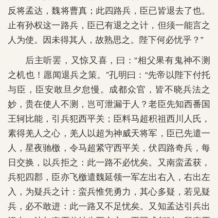
反将孟达，魏将曹真；此四路兵，臣已皆退去了也。
止有孙权这一路兵，臣已有退之之计，但须一能言之
人为使。因未得其人，故熟思之。陛下何必忧乎？”
后主听罢，又惊又喜，曰：“相父果有鬼神不测
之机也！愿闻退兵之策。”孔明曰：“先帝以陛下付托
与臣，臣安敢旦夕怠慢。成都众官，皆不晓兵法之
妙，贵在使人不测，岂可泄漏于人？老臣先知西番国
王轲比能，引兵犯西平关；臣料马超积祖西川人氏，
素得羌人之心，羌人以超为神威天将军，臣已先遣一
人，星夜驰檄，令马超紧守西平关，伏四路奇兵，每
日交换，以兵拒之：此一路不必忧矣。又南蛮孟获，
兵犯四郡，臣亦飞檄遣魏延领一军左出右入，右出左
入，为疑兵之计：蛮兵惟凭勇力，其心多疑，若见疑
兵，必不敢进：此一路又不足忧矣。又知孟达引兵出