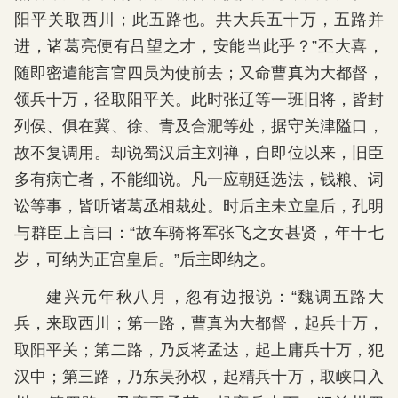
阳平关取西川；此五路也。共大兵五十万，五路并
进，诸葛亮便有吕望之才，安能当此乎？”丕大喜，
随即密遣能言官四员为使前去；又命曹真为大都督，
领兵十万，径取阳平关。此时张辽等一班旧将，皆封
列侯、俱在冀、徐、青及合淝等处，据守关津隘口，
故不复调用。却说蜀汉后主刘禅，自即位以来，旧臣
多有病亡者，不能细说。凡一应朝廷选法，钱粮、词
讼等事，皆听诸葛丞相裁处。时后主未立皇后，孔明
与群臣上言曰：“故车骑将军张飞之女甚贤，年十七
岁，可纳为正宫皇后。”后主即纳之。
建兴元年秋八月，忽有边报说：“魏调五路大
兵，来取西川；第一路，曹真为大都督，起兵十万，
取阳平关；第二路，乃反将孟达，起上庸兵十万，犯
汉中；第三路，乃东吴孙权，起精兵十万，取峡口入