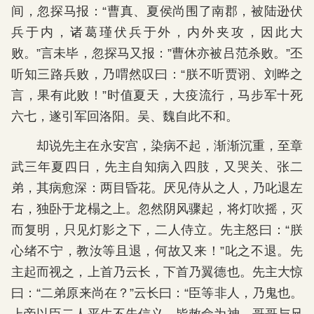
间，忽探马报：“曹真、夏侯尚围了南郡，被陆逊伏
兵于内，诸葛瑾伏兵于外，内外夹攻，因此大
败。”言未毕，忽探马又报：”曹休亦被吕范杀败。”丕
听知三路兵败，乃喟然叹曰：“朕不听贾诩、刘晔之
言，果有此败！”时值夏天，大疫流行，马步军十死
六七，遂引军回洛阳。吴、魏自此不和。
却说先主在永安宫，染病不起，渐渐沉重，至章
武三年夏四日，先主自知病入四肢，又哭关、张二
弟，其病愈深：两目昏花。厌见侍从之人，乃叱退左
右，独卧于龙榻之上。忽然阴风骤起，将灯吹摇，灭
而复明，只见灯影之下，二人侍立。先主怒曰：“朕
心绪不宁，教汝等且退，何故又来！”叱之不退。先
主起而视之，上首乃云长，下首乃翼德也。先主大惊
曰：“二弟原来尚在？”云长曰：“臣等非人，乃鬼也。