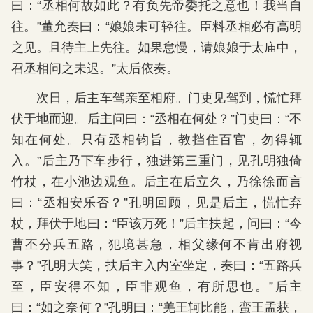
曰：“丞相何故如此？有负先帝委托之意也！我当自
往。”董允奏曰：“娘娘未可轻往。臣料丞相必有高明
之见。且待主上先往。如果怠慢，请娘娘于太庙中，
召丞相问之未迟。”太后依奏。
次日，后主车驾亲至相府。门吏见驾到，慌忙拜
伏于地而迎。后主问曰：“丞相在何处？”门吏曰：“不
知在何处。只有丞相钧旨，教挡住百官，勿得辄
入。”后主乃下车步行，独进第三重门，见孔明独倚
竹杖，在小池边观鱼。后主在后立久，乃徐徐而言
曰：“丞相安乐否？”孔明回顾，见是后主，慌忙弃
杖，拜伏于地曰：“臣该万死！”后主扶起，问曰：“今
曹丕分兵五路，犯境甚急，相父缘何不肯出府视
事？”孔明大笑，扶后主入内室坐定，奏曰：“五路兵
至，臣安得不知，臣非观鱼，有所思也。”后主
曰：“如之奈何？”孔明曰：“羌王轲比能，蛮王孟获，