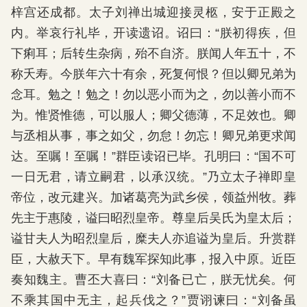
梓宫还成都。太子刘禅出城迎接灵柩，安于正殿之
内。举哀行礼毕，开读遗诏。诏曰：“朕初得疾，但
下痢耳；后转生杂病，殆不自济。朕闻人年五十，不
称夭寿。今朕年六十有余，死复何恨？但以卿兄弟为
念耳。勉之！勉之！勿以恶小而为之，勿以善小而不
为。惟贤惟德，可以服人；卿父德薄，不足效也。卿
与丞相从事，事之如父，勿怠！勿忘！卿兄弟更求闻
达。至嘱！至嘱！”群臣读诏已毕。孔明曰：“国不可
一日无君，请立嗣君，以承汉统。”乃立太子禅即皇
帝位，改元建兴。加诸葛亮为武乡侯，领益州牧。葬
先主于惠陵，谥曰昭烈皇帝。尊皇后吴氏为皇太后；
谥甘夫人为昭烈皇后，糜夫人亦追谥为皇后。升赏群
臣，大赦天下。早有魏军探知此事，报入中原。近臣
奏知魏主。曹丕大喜曰：“刘备已亡，朕无忧矣。何
不乘其国中无主，起兵伐之？”贾诩谏曰：“刘备虽