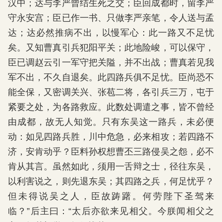
汉中；达与李严曾结生死之交；臣回成都时，留李严
守永安宫；臣已作一书、只做李严亲笔，令人送与孟
达；达必然推病不出，以慢军心：此一路又不足忧
矣。又知曹真引兵犯阳平关；此地险峻，可以保守，
臣已调赵云引一军守把关隘，并不出战；曹真若见我
军不出，不久自退矣。此四路兵俱不足忧。臣尚恐不
能全保，又密调关兴、张苞二将，各引兵三万，屯于
紧要之处，为各路救应。此数处调遣之事，皆不曾经
由成都，故无人知觉。只有东吴这一路兵，未必便
动：如见四路兵胜，川中危急，必来相攻；若四路不
济，安肯动乎？臣料孙权想曹丕三路侵吴之怨，必不
肯从其言。虽然如此，须用一舌辩之士，径往东吴，
以利害说之，则先退东吴；其四路之兵，何足忧乎？
但未得说吴之人，臣故踌躇。何劳陛下圣驾来
临？”后主曰：“太后亦欲来见相父。今朕闻相父之