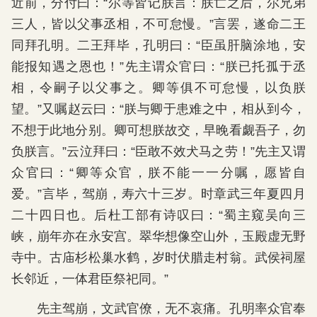
近前，分付曰：“尔等皆记朕言：朕亡之后，尔兄弟
三人，皆以父事丞相，不可怠慢。”言罢，遂命二王
同拜孔明。二王拜毕，孔明曰：“臣虽肝脑涂地，安
能报知遇之恩也！”先主谓众官曰：“朕已托孤于丞
相，令嗣子以父事之。卿等俱不可怠慢，以负朕
望。”又嘱赵云曰：“朕与卿于患难之中，相从到今，
不想于此地分别。卿可想朕故交，早晚看觑吾子，勿
负朕言。”云泣拜曰：“臣敢不效犬马之劳！”先主又谓
众官曰：“卿等众官，朕不能一一分嘱，愿皆自
爱。”言毕，驾崩，寿六十三岁。时章武三年夏四月
二十四日也。后杜工部有诗叹曰：“蜀主窥吴向三
峡，崩年亦在永安宫。翠华想像空山外，玉殿虚无野
寺中。古庙杉松巢水鹤，岁时伏腊走村翁。武侯祠屋
长邻近，一体君臣祭祀同。”
先主驾崩，文武官僚，无不哀痛。孔明率众官奉