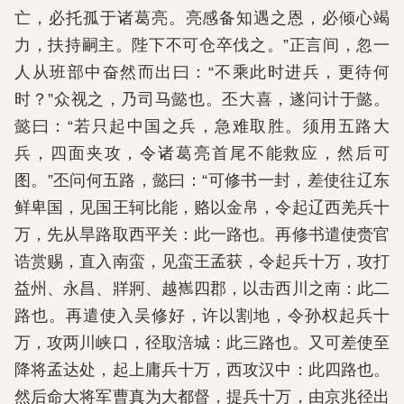
亡，必托孤于诸葛亮。亮感备知遇之恩，必倾心竭
力，扶持嗣主。陛下不可仓卒伐之。”正言间，忽一
人从班部中奋然而出曰：“不乘此时进兵，更待何
时？”众视之，乃司马懿也。丕大喜，遂问计于懿。
懿曰：“若只起中国之兵，急难取胜。须用五路大
兵，四面夹攻，令诸葛亮首尾不能救应，然后可
图。”丕问何五路，懿曰：“可修书一封，差使往辽东
鲜卑国，见国王轲比能，赂以金帛，令起辽西羌兵十
万，先从旱路取西平关：此一路也。再修书遣使赍官
诰赏赐，直入南蛮，见蛮王孟获，令起兵十万，攻打
益州、永昌、牂牁、越嶲四郡，以击西川之南：此二
路也。再遣使入吴修好，许以割地，令孙权起兵十
万，攻两川峡口，径取涪城：此三路也。又可差使至
降将孟达处，起上庸兵十万，西攻汉中：此四路也。
然后命大将军曹真为大都督，提兵十万，由京兆径出