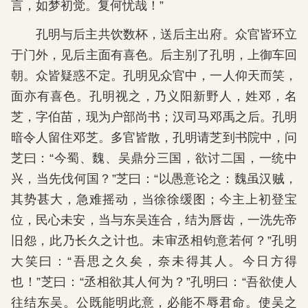
言，如梦初觉。复何忧哉！”
孔明与后主共饮数杯，送后主出府。众官皆环立
于门外，见后主面有喜色。后主别了孔明，上御车回
朝。众皆疑惑不定。孔明见众官中，一人仰天而笑，
面亦有喜色。孔明视之，乃义阳新野人，姓邓，名
芝，字伯苗，现为户部尚书；汉司马邓禹之后。孔明
暗令人留住邓芝。多官皆散，孔明请芝到书院中，问
芝曰：“今蜀、魏、吴鼎分三国，欲讨二国，一统中
兴，当先伐何国？”芝曰：“以愚意论之：魏虽汉贼，
其势甚大，急难摇动，当徐徐缓图；今主上初登宝
位，民心未安，当与东吴连合，结为唇齿，一洗先帝
旧怨，此乃长久之计也。未审丞相钧意若何？”孔明
大笑曰：“吾思之久矣，奈未得其人。今日方得
也！”芝曰：“丞相欲其人何为？”孔明曰：“吾欲使人
往结东吴。公既能明此意，必能不辱君命。使吴之