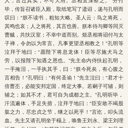
人，言过其实，不可大用。丞相宜深察之。”分付
毕，传旨召诸臣入殿，取纸笔写了遗诏，递与孔明而
叹曰：“朕不读书，粗知大略。圣人云：鸟之将死，
其鸣也哀；人之将死，其言也善。朕本待与卿等同灭
曹贼，共扶汉室；不幸中道而别。烦丞相将诏付与太
子禅，令勿以为常言。凡事更望丞相教之！”孔明等
泣拜于地曰：“愿陛下将息龙体！臣等尽施犬马之
劳，以报陛下知遇之恩也。”先主命内侍扶起孔明，
一手掩泪，一手执其手，曰：“朕今死矣，有心腹之
言相告！”孔明曰：“有何圣谕！”先主泣曰：“君才十
倍曹丕，必能安邦定国，终定大事。若嗣子可辅，则
辅之；如其不才，君可自为成都之主。”孔明听毕，
汗流遍体，手足失措，泣拜于地曰：“臣安敢不竭股
肱之力，尽忠贞之节，继之以死乎！”言讫，叩头流
血。先主又请孔明坐于榻上，唤鲁王刘永、梁王刘理