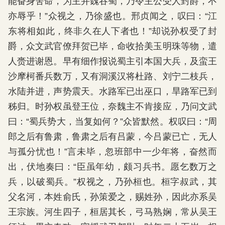
能奋身舍命，为主并魏吞蜀，乃令主公受人封爵，不
亦辱乎！”众视之，乃徐盛也。邢贞闻之，叹曰：“江
东将相如此，终非久在人下者也！”却说孙权受了封
爵，众文武官僚拜贺已毕，命收拾美玉明珠等物，遣
人赍进谢恩。早有细作报说蜀主引本国大兵，及蛮王
沙摩柯番兵数万，又有洞溪汉将杜路、刘宁二枝兵，
水陆并进，声势震天。水路军已出巫口，旱路军已到
秭归。时孙权虽登王位，奈魏主不肯接应，乃问文武
曰：“蜀兵势大，当复如何？”众皆默然。权叹曰：“周
郎之后有鲁肃，鲁肃之后有吕蒙，今吕蒙已亡，无人
与孤分忧也！”言未毕，忽班部中一少年将，奋然而
出，伏地奏曰：“臣虽年幼，颇习兵书。愿乞数万之
兵，以破蜀兵。”权视之，乃孙桓也。桓字叔武，其
父名河，本姓俞氏，孙策爱之，赐姓孙，因此亦系吴
王宗族。河生四子，桓居其长，弓马熟娴，常从吴王