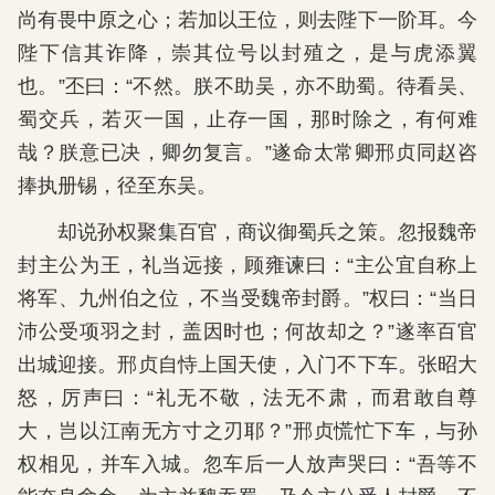
尚有畏中原之心；若加以王位，则去陛下一阶耳。今
陛下信其诈降，崇其位号以封殖之，是与虎添翼
也。”丕曰：“不然。朕不助吴，亦不助蜀。待看吴、
蜀交兵，若灭一国，止存一国，那时除之，有何难
哉？朕意已决，卿勿复言。”遂命太常卿邢贞同赵咨
捧执册锡，径至东吴。
却说孙权聚集百官，商议御蜀兵之策。忽报魏帝
封主公为王，礼当远接，顾雍谏曰：“主公宜自称上
将军、九州伯之位，不当受魏帝封爵。”权曰：“当日
沛公受项羽之封，盖因时也；何故却之？”遂率百官
出城迎接。邢贞自恃上国天使，入门不下车。张昭大
怒，厉声曰：“礼无不敬，法无不肃，而君敢自尊
大，岂以江南无方寸之刃耶？”邢贞慌忙下车，与孙
权相见，并车入城。忽车后一人放声哭曰：“吾等不