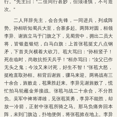
行。”先主曰：“二侄同行甚妙，但须谨慎，不可造
次。”
二人拜辞先主，会合先锋，一同进兵，列成阵
势。孙桓听知蜀兵大至，合寨多起。两阵对圆，桓领
李异、谢旌立马于门旗之下，见蜀营中，拥出二员大
将，皆银盔银铠，白马白旗：上首张苞挺丈八点钢
矛，下首关兴横着大砍刀。苞大骂曰：“孙桓竖子！
死在临时，尚敢抗拒天兵乎！”桓亦骂曰：“汝父已作
无头之鬼；今汝又来讨死，好生不智！”张苞大怒，
挺枪直取孙桓。桓背后谢旌，骤马来迎。两将战有三
十余合，旌败走，苞乘胜赶来。李异见谢旌败了，慌
忙拍马轮蘸金斧接战。张苞与战二十余合，不分胜
负。吴军中裨将谭雄，见张苞英勇，李异不能胜，却
放一冷箭，正射中张苞所骑之马。那马负痛奔回本
阵，未到门旗边，扑地便倒，将张苞掀在地上。李异