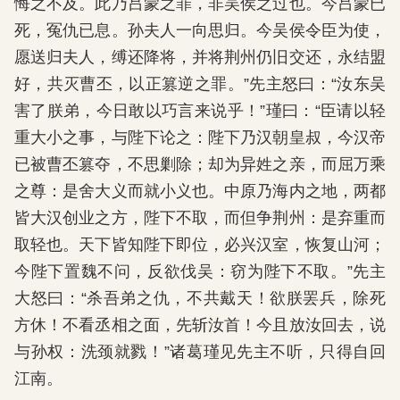
悔之不及。此乃吕蒙之罪，非吴侯之过也。今吕蒙已
死，冤仇已息。孙夫人一向思归。今吴侯令臣为使，
愿送归夫人，缚还降将，并将荆州仍旧交还，永结盟
好，共灭曹丕，以正篡逆之罪。”先主怒曰：“汝东吴
害了朕弟，今日敢以巧言来说乎！”瑾曰：“臣请以轻
重大小之事，与陛下论之：陛下乃汉朝皇叔，今汉帝
已被曹丕篡夺，不思剿除；却为异姓之亲，而屈万乘
之尊：是舍大义而就小义也。中原乃海内之地，两都
皆大汉创业之方，陛下不取，而但争荆州：是弃重而
取轻也。天下皆知陛下即位，必兴汉室，恢复山河；
今陛下置魏不问，反欲伐吴：窃为陛下不取。”先主
大怒曰：“杀吾弟之仇，不共戴天！欲朕罢兵，除死
方休！不看丞相之面，先斩汝首！今且放汝回去，说
与孙权：洗颈就戮！”诸葛瑾见先主不听，只得自回
江南。