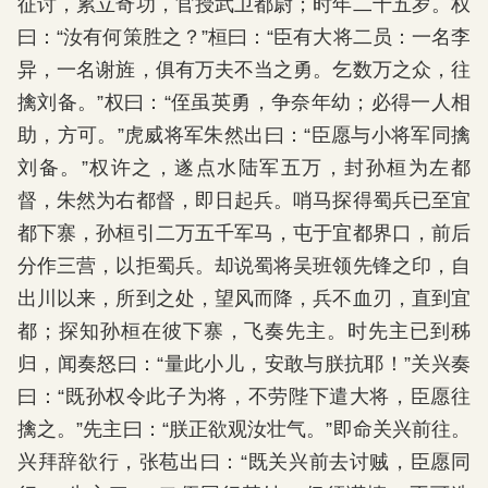
征讨，累立奇功，官授武卫都尉；时年二十五岁。权
曰：“汝有何策胜之？”桓曰：“臣有大将二员：一名李
异，一名谢旌，俱有万夫不当之勇。乞数万之众，往
擒刘备。”权曰：“侄虽英勇，争奈年幼；必得一人相
助，方可。”虎威将军朱然出曰：“臣愿与小将军同擒
刘备。”权许之，遂点水陆军五万，封孙桓为左都
督，朱然为右都督，即日起兵。哨马探得蜀兵已至宜
都下寨，孙桓引二万五千军马，屯于宜都界口，前后
分作三营，以拒蜀兵。却说蜀将吴班领先锋之印，自
出川以来，所到之处，望风而降，兵不血刃，直到宜
都；探知孙桓在彼下寨，飞奏先主。时先主已到秭
归，闻奏怒曰：“量此小儿，安敢与朕抗耶！”关兴奏
曰：“既孙权令此子为将，不劳陛下遣大将，臣愿往
擒之。”先主曰：“朕正欲观汝壮气。”即命关兴前往。
兴拜辞欲行，张苞出曰：“既关兴前去讨贼，臣愿同