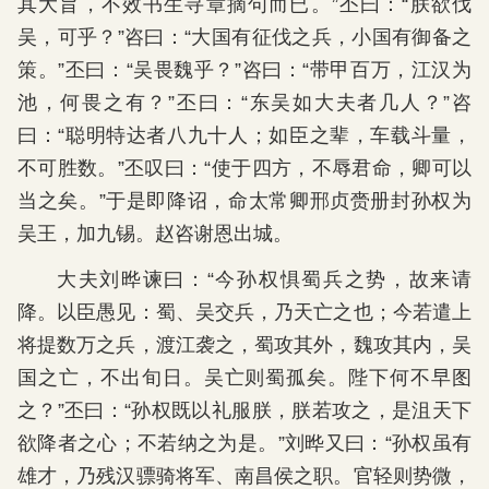
其大旨，不效书生寻章摘句而已。”丕曰：“朕欲伐
吴，可乎？”咨曰：“大国有征伐之兵，小国有御备之
策。”丕曰：“吴畏魏乎？”咨曰：“带甲百万，江汉为
池，何畏之有？”丕曰：“东吴如大夫者几人？”咨
曰：“聪明特达者八九十人；如臣之辈，车载斗量，
不可胜数。”丕叹曰：“使于四方，不辱君命，卿可以
当之矣。”于是即降诏，命太常卿邢贞赍册封孙权为
吴王，加九锡。赵咨谢恩出城。
大夫刘晔谏曰：“今孙权惧蜀兵之势，故来请
降。以臣愚见：蜀、吴交兵，乃天亡之也；今若遣上
将提数万之兵，渡江袭之，蜀攻其外，魏攻其内，吴
国之亡，不出旬日。吴亡则蜀孤矣。陛下何不早图
之？”丕曰：“孙权既以礼服朕，朕若攻之，是沮天下
欲降者之心；不若纳之为是。”刘晔又曰：“孙权虽有
雄才，乃残汉骠骑将军、南昌侯之职。官轻则势微，