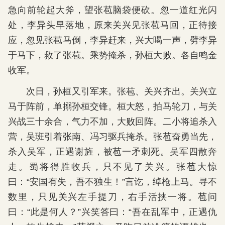
急向前轮起大斧，望张苞脑袋便砍。忽一道红光闪
处，李异头早落地，原来关兴见张苞马回，正待接
应，忽见张苞马倒，李异赶来，兴大喝一声，劈李异
于马下，救了张苞。乘势掩杀，孙桓大败。各自鸣金
收军。
次日，孙桓又引军来。张苞、关兴齐出。关兴立
马于阵前，单搦孙桓交锋。桓大怒，拍马轮刀，与关
兴战三十余合，气力不加，大败回阵。二小将追杀入
营，吴班引着张南、冯习驱兵掩杀。张苞奋勇当先，
杀入吴军，正遇谢旌，被苞一矛刺死。吴军四散奔
走。蜀将得胜收兵，只不见了关兴。张苞大惊
曰：“安国有失，吾不独生！”言讫，绰枪上马。寻不
数里，只见关兴左手提刀，右手活挟一将。苞问
曰：“此是何人？”兴笑答曰：“吾在乱军中，正遇仇