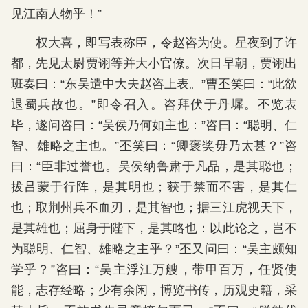
见江南人物乎！”
权大喜，即写表称臣，令赵咨为使。星夜到了许
都，先见太尉贾诩等并大小官僚。次日早朝，贾诩出
班奏曰：“东吴遣中大夫赵咨上表。”曹丕笑曰：“此欲
退蜀兵故也。”即令召入。咨拜伏于丹墀。丕览表
毕，遂问咨曰：“吴侯乃何如主也：”咨曰：“聪明、仁
智、雄略之主也。”丕笑曰：“卿褒奖毋乃太甚？”咨
曰：“臣非过誉也。吴侯纳鲁肃于凡品，是其聪也；
拔吕蒙于行阵，是其明也；获于禁而不害，是其仁
也；取荆州兵不血刃，是其智也；据三江虎视天下，
是其雄也；屈身于陛下，是其略也：以此论之，岂不
为聪明、仁智、雄略之主乎？”丕又问曰：“吴主颇知
学乎？”咨曰：“吴主浮江万艘，带甲百万，任贤使
能，志存经略；少有余闲，博览书传，历观史籍，采