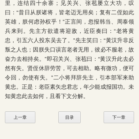
里，连结四十余寨；见关兴、张苞屡立大功，叹
曰：“昔日从朕诸将，皆老迈无用矣；复有二侄如此
英雄，朕何虑孙权乎！”正言间，忽报韩当、周泰领
兵来到。先主方欲遣将迎敌，近臣奏曰：“老将黄
忠，引五六人投东吴去了。”先主笑曰：“黄汉升非反
叛之人也；因朕失口误言老者无用，彼必不服老，故
奋力去相持矣。”即召关兴、张苞曰：“黄汉升此去必
然有失。贤侄休辞劳苦，可去相助。略有微功，便可
令回，勿使有失。”二小将拜辞先主，引本部军来助
黄忠。正是：老臣素矢忠君志，年少能成报国功。未
知黄忠此去如何，且看下文分解。
上一章
目录
下一章