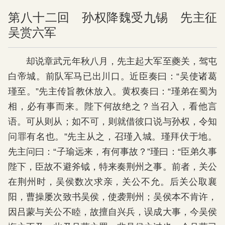
第八十二回 孙权降魏受九锡 先主征
吴赏六军
却说章武元年秋八月，先主起大军至夔关，驾屯
白帝城。前队军马已出川口。近臣奏曰：“吴使诸葛
瑾至。”先主传旨教休放入。黄权奏曰：“瑾弟在蜀为
相，必有事而来。陛下何故绝之？当召入，看他言
语。可从则从；如不可，则就借彼口说与孙权，令知
问罪有名也。”先主从之，召瑾入城。瑾拜伏于地。
先主问曰：“子瑜远来，有何事故？”瑾曰：“臣弟久事
陛下，臣故不避斧钺，特来奏荆州之事。前者，关公
在荆州时，吴侯数次求亲，关公不允。后关公取襄
阳，曹操屡次致书吴侯，使袭荆州；吴侯本不肯许，
因吕蒙与关公不睦，故擅自兴兵，误成大事，今吴侯