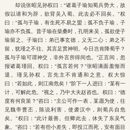
却说张昭见孙权曰：“诸葛子瑜知蜀兵势大，故
假以请和为辞，欲背吴入蜀。此去必不回矣。”权
曰：“孤与子瑜，有生死不易之盟；孤不负子瑜，子
瑜亦不负孤。昔子瑜在柴桑时，孔明来吴，孤欲使子
瑜留之。子瑜曰：弟已事玄德，义无二心；弟之不
留，犹瑾之不往。其言足贯神明。今日岂肯降蜀乎？
孤与子瑜可谓神交，非外言所得间也。”正言间，忽
报诸葛瑾回。权曰：“孤言若何？”张昭满面羞惭而
退。瑾见孙权，言先主不肯通和之意。权大惊
曰：“若如此，则江南危矣！”阶下一人进曰：“某有一
计，可解此危。”视之，乃中大夫赵咨也。权曰：“德
度有何良策？”咨曰：“主公可作一表，某愿为使，往
见魏帝曹丕，陈说利害，使袭汉中，则蜀兵自危
矣。”权曰：“此计最善。但卿此去，休失了东吴气
象。”咨曰：“若有些小差失，即投江而死，安有面目