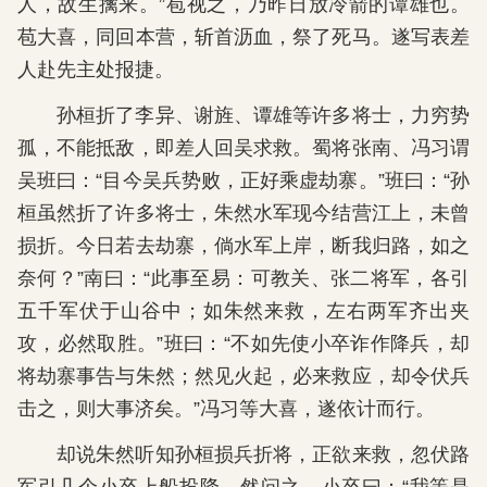
人，故生擒来。”苞视之，乃昨日放冷箭的谭雄也。
苞大喜，同回本营，斩首沥血，祭了死马。遂写表差
人赴先主处报捷。
孙桓折了李异、谢旌、谭雄等许多将士，力穷势
孤，不能抵敌，即差人回吴求救。蜀将张南、冯习谓
吴班曰：“目今吴兵势败，正好乘虚劫寨。”班曰：“孙
桓虽然折了许多将士，朱然水军现今结营江上，未曾
损折。今日若去劫寨，倘水军上岸，断我归路，如之
奈何？”南曰：“此事至易：可教关、张二将军，各引
五千军伏于山谷中；如朱然来救，左右两军齐出夹
攻，必然取胜。”班曰：“不如先使小卒诈作降兵，却
将劫寨事告与朱然；然见火起，必来救应，却令伏兵
击之，则大事济矣。”冯习等大喜，遂依计而行。
却说朱然听知孙桓损兵折将，正欲来救，忽伏路