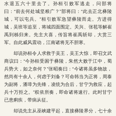
水退五六十里去了。孙桓引败军逃走，问部将
曰：“前去何处城坚粮广？”部将曰：“此去正北彝陵
城，可以屯兵。”桓引败军急望彝陵而走。方进得
城，吴班等追至，将城四面围定。关兴、张苞等解崔
禹到秭归来。先主大喜，传旨将崔禹斩却，大赏三
军。自此威风震动，江南诸将无不胆寒。
却说孙桓令人求救于吴王，吴王大惊，即召文武
商议曰：“今孙桓受困于彝陵，朱然大败于江中，蜀
兵势大，如之奈何？”张昭奏曰：“今诸将虽多物故，
然尚有十余人，何虑于刘备？可命韩当为正将，周泰
为副将，潘璋为先锋，凌统为合后，甘宁为救应，起
兵十万拒之。”权依所奏，即命诸将速行。此时甘宁
已患痢疾，带病从征。
却说先主从巫峡建平起，直接彝陵界分，七十余