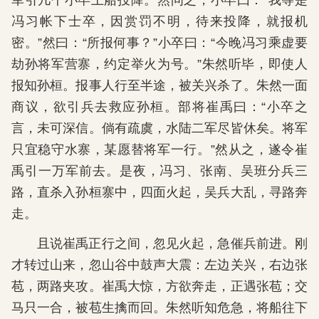
军引几个小卒上船投降。然问之，小卒曰：“我等是
冯习帐下士卒，因赏罚不明，待来投降，就报机
密。”然曰：“所报何事？”小卒曰：“今晚冯习乘虚要
劫孙将军营寨，约定举火为号。”朱然听毕，即使人
报知孙桓。报事人行至半途，被关兴杀了。朱然一面
商议，欲引兵去救应孙桓。部将崔禹曰：“小卒之
言，未可深信。倘有疏虞，水陆二军尽皆休矣。将军
只宜稳守水寨，某愿替将军一行。”然从之，遂令崔
禹引一万军前去。是夜，冯习、张南、吴班分兵三
路，直杀入孙桓寨中，四面火起，吴兵大乱，寻路奔
走。
且说崔禹正行之间，忽见火起，急催兵前进。刚
才转过山来，忽山谷中鼓声大震：左边关兴，右边张
苞，两路夹攻。崔禹大惊，方欲奔走，正遇张苞；交
马只一合，被苞生擒而回。朱然听知危急，将船往下