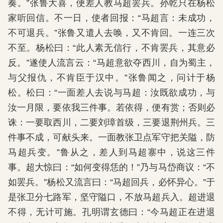
奏。”张鲁大喜，便差人教马超罢兵。孙乾只在杨松
家听回信。不一日，使者回报：“马超言：未成功，
不可退兵。”张鲁又遣人去唤，又不肯回。一连三次
不至。杨松曰：“此人素无信行，不肯罢兵，其意必
反。”遂使人流言云：“马超意欲夺西川，自为蜀主，
与父报仇，不肯臣于汉中。”张鲁闻之，问计于杨
松。松曰：“一面差人去说与马超：汝既欲成功，与
汝一月限，要依我三件事。若依得，便有赏；否则必
诛：一要取西川，二要刘璋首级，三要退荆州兵。三
件事不成，可献头来。一面教张卫点军守把关隘，防
马超兵变。”鲁从之，差人到马超寨中，说这三件
事。超大惊曰：“如何变得恁的！”乃与马岱商议：“不
如罢兵。”杨松又流言曰：“马超回兵，必怀异心。”于
是张卫分七路军，坚守隘口，不放马超兵入。超进退
不得，无计可施。孔明谓玄德曰：“今马超正在进退