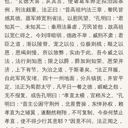
也。”玄德大喜，从其言。使诸葛军师定拟治国条
例，刑法颇重。法正曰：“昔高祖约法三章，黎民皆
感其德。愿军师宽刑省法。以慰民望。”孔明曰：“君
知其一、未知其二：秦用法暴虐，万民皆怨，故高祖
以宽仁得之。今刘璋暗弱，德政不举，威刑不肃；君
臣之道，渐以陵替。宠之以位，位极则残；顺之以
恩，恩竭则慢。所以致弊，实由于此。吾今威之以
法，法行则知恩；限之以爵，爵加则知荣。恩荣并
济，上下有节。为治之道，于斯著矣。”法正拜服。
自此军民安堵。四十一州地面，分兵镇抚，并皆平
定。法正为蜀郡太守，凡平日一餐之德，睚毗之怨，
无不报复。或告孔明曰：“孝直太横，宜稍斥之。”孔
明曰：“昔主公困守荆州，北畏曹操，东惮孙权，赖
孝直为之辅翼，遂翻然翱翔，不可复制。今奈何禁止
孝直，使不得少行其意耶？”因竟不问。法正闻之，