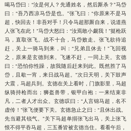
喝马岱曰：“汝是何人？先通姓名，然后厮杀？”马岱
曰：“吾乃西凉马岱是也。”张飞曰：“你原来不是马
超，快回去！非吾对手！只令马超那厮自来，说道燕
人张飞在此！”马岱大怒曰：“汝焉敢小觑我！”挺枪跃
马，直取张飞。战不十合，马岱败走。张飞欲待追
赶，关上一骑马到来，叫：“兄弟且休去！”飞回视
之，原来是玄德到来。飞遂不赶，一同上关。玄德
曰：“恐怕你性躁，故我随后赶来到此。既然胜了马
岱，且歇一宵，来日战马超。”次日天明，关下鼓声
大震，马超兵到。玄德在关上看时，门旗影里，马超
纵骑持枪而出；狮盔兽带，银甲白袍：一来结束非
凡，二者人才出众。玄德叹曰：“人言锦马超，名不
虚传！”张飞便要下关。玄德急止之曰：“且休出战。
先当避其锐气。”关下马超单搦张飞出马，关上张飞
恨不得平吞马超，三五番皆被玄德当住。看看午后，