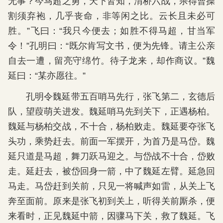
无事？今马超之勇，天下皆知，渭桥六战，杀得曹操
割须弃袍，几乎丧命，非等闲之比。云长且未必可
胜。”飞曰：“我只今便去；如胜不得马超，甘当军
令！”孔明曰：“既尔肯写文书，便为先锋。请主公亲
自去一遭，留亮守绵竹。待子龙来，却作商议。”魏
延曰：“某亦愿往。”
孔明令魏延带五百哨马先行，张飞第二，玄德后
队，望葭萌关进发。魏延哨马先到关下，正遇杨柏。
魏延与杨柏交战，不十合，杨柏败走。魏延要夺张飞
头功，乘势赶去。前面一军摆开，为首乃是马岱。魏
延只道是马超，舞刀跃马迎之。与岱战不十合，岱败
走。延赶去，被岱回身一箭，中了魏延左臂。延急回
马走。马岱赶到关前，只见一将喊声如雷，从关上飞
奔至面前。原来是张飞初到关上，听得关前厮杀，便
来看时，正见魏延中箭，因骤马下关，救了魏延。飞