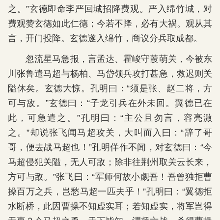
之。”玄德即命李严回城招降费观。严入绵竹城，对
费观赞玄德如此仁德；今若不降，必有大祸。观从其
言，开门投降。玄德遂入绵竹，商议分兵取成都。
忽流星马急报，言孟达、霍峻守葭萌关，今被东
川张鲁遣马超与杨柏、马岱领兵攻打甚急，救迟则关
隘休矣。玄德大惊。孔明曰：“须是张、赵二将，方
可与敌。”玄德曰：“子龙引兵在外未回。翼德已在
此，可急遣之。”孔明曰：“主公且勿言，容亮激
之。”却说张飞闻马超攻关，大叫而入曰：“辞了哥
哥，便去战马超也！”孔明佯作不闻，对玄德曰：“今
马超侵犯关隘，无人可敌；除非往荆州取关云长来，
方可与敌。”张飞曰：“军师何故小觑吾！吾曾独拒曹
操百万之兵，岂愁马超一匹夫乎！”孔明曰：“翼德拒
水断桥，此因曹操不知虚实耳；若知虚实，将军岂得