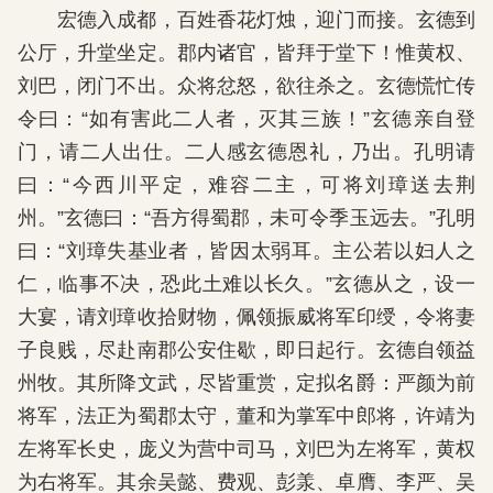
宏德入成都，百姓香花灯烛，迎门而接。玄德到
公厅，升堂坐定。郡内诸官，皆拜于堂下！惟黄权、
刘巴，闭门不出。众将忿怒，欲往杀之。玄德慌忙传
令曰：“如有害此二人者，灭其三族！”玄德亲自登
门，请二人出仕。二人感玄德恩礼，乃出。孔明请
曰：“今西川平定，难容二主，可将刘璋送去荆
州。”玄德曰：“吾方得蜀郡，未可令季玉远去。”孔明
曰：“刘璋失基业者，皆因太弱耳。主公若以妇人之
仁，临事不决，恐此土难以长久。”玄德从之，设一
大宴，请刘璋收拾财物，佩领振威将军印绶，令将妻
子良贱，尽赴南郡公安住歇，即日起行。玄德自领益
州牧。其所降文武，尽皆重赏，定拟名爵：严颜为前
将军，法正为蜀郡太守，董和为掌军中郎将，许靖为
左将军长史，庞义为营中司马，刘巴为左将军，黄权
为右将军。其余吴懿、费观、彭羕、卓膺、李严、吴