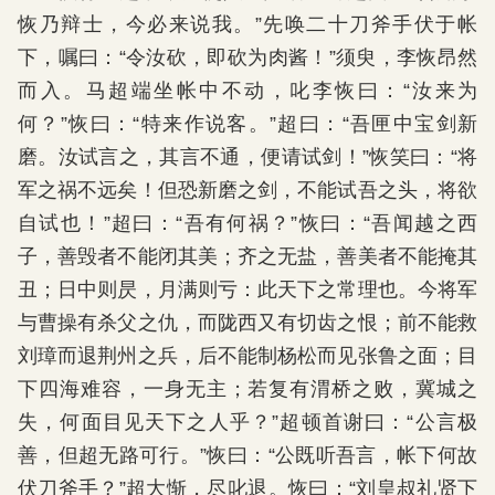
恢乃辩士，今必来说我。”先唤二十刀斧手伏于帐
下，嘱曰：“令汝砍，即砍为肉酱！”须臾，李恢昂然
而入。马超端坐帐中不动，叱李恢曰：“汝来为
何？”恢曰：“特来作说客。”超曰：“吾匣中宝剑新
磨。汝试言之，其言不通，便请试剑！”恢笑曰：“将
军之祸不远矣！但恐新磨之剑，不能试吾之头，将欲
自试也！”超曰：“吾有何祸？”恢曰：“吾闻越之西
子，善毁者不能闭其美；齐之无盐，善美者不能掩其
丑；日中则昃，月满则亏：此天下之常理也。今将军
与曹操有杀父之仇，而陇西又有切齿之恨；前不能救
刘璋而退荆州之兵，后不能制杨松而见张鲁之面；目
下四海难容，一身无主；若复有渭桥之败，冀城之
失，何面目见天下之人乎？”超顿首谢曰：“公言极
善，但超无路可行。”恢曰：“公既听吾言，帐下何故
伏刀斧手？”超大惭，尽叱退。恢曰：“刘皇叔礼贤下