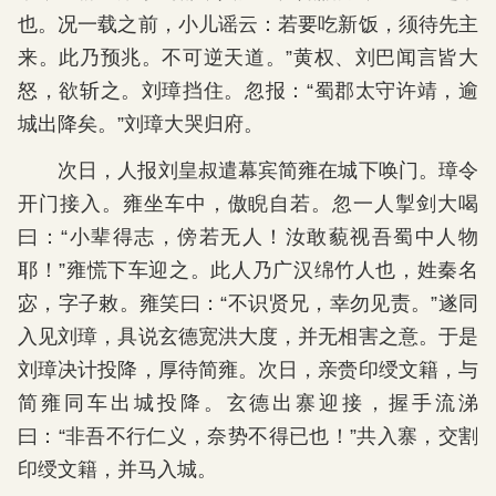
也。况一载之前，小儿谣云：若要吃新饭，须待先主
来。此乃预兆。不可逆天道。”黄权、刘巴闻言皆大
怒，欲斩之。刘璋挡住。忽报：“蜀郡太守许靖，逾
城出降矣。”刘璋大哭归府。
次日，人报刘皇叔遣幕宾简雍在城下唤门。璋令
开门接入。雍坐车中，傲睨自若。忽一人掣剑大喝
曰：“小辈得志，傍若无人！汝敢藐视吾蜀中人物
耶！”雍慌下车迎之。此人乃广汉绵竹人也，姓秦名
宓，字子敕。雍笑曰：“不识贤兄，幸勿见责。”遂同
入见刘璋，具说玄德宽洪大度，并无相害之意。于是
刘璋决计投降，厚待简雍。次日，亲赍印绶文籍，与
简雍同车出城投降。玄德出寨迎接，握手流涕
曰：“非吾不行仁义，奈势不得已也！”共入寨，交割
印绶文籍，并马入城。