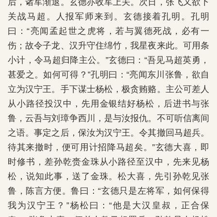
后，诸军渐退。玄德亦收军上关。次日，张飞又欲下
关战马超。人报军师来到。玄德接着孔明。孔明
曰：“亮闻孟起世之虎将，若与翼德死战，必有一
伤；故令子龙、汉升守住绵竹，我星夜来此。可用条
小计，令马超归降主公。”玄德曰：“吾见马超英勇，
甚爱之。如何可得？”孔明曰：“亮闻东川张鲁，欲自
立为汉宁王。手下谋士杨松，极贪贿赂。主公可差人
从小路径投汉中，先用金银结好杨松，后进书与张
鲁，云吾与刘璋争西川，是与汝报仇。不可听信离间
之语。事定之后，保汝为汉宁王。令其撤回马超兵。
待其来撤时，便可用计招降马超矣。”玄德大喜，即
时修书，差孙乾赍金珠从小路径至汉中，先来见杨
松，说知此事，送了金珠。松大喜，先引孙乾见张
鲁，陈言方便。鲁曰：“玄德只是左将军，如何保得
我为汉宁王？”杨松曰：“他是大汉皇叔，正合保