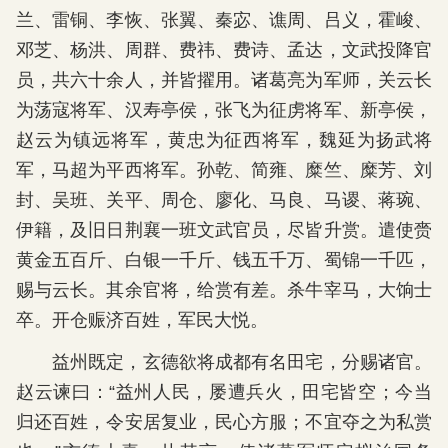
兰、雷铜、李恢、张翼、秦宓、谯周、吕义，霍峻、
邓芝、杨洪、周群、费祎、费诗、孟达，文武投降官
员，共六十余人，并皆擢用。诸葛亮为军师，关云长
为荡寇将军、汉寿亭侯，张飞为征虏将军、新亭侯，
赵云为镇远将军，黄忠为征西将军，魏延为扬武将
军，马超为平西将军。孙乾、简雍、糜竺、糜芳、刘
封、吴班、关平、周仓、廖化、马良、马谡、蒋琬、
伊籍，及旧日荆襄一班文武官员，尽皆升赏。遣使赍
黄金五百斤、白银一千斤、钱五千万、蜀锦一千匹，
赐与云长。其余官将，给赏有差。杀牛宰马，大饷士
卒。开仓赈济百姓，军民大悦。
益州既定，玄德欲将成都有名田宅，分赐诸官。
赵云谏曰：“益州人民，屡遭兵火，田宅皆空；今当
归还百姓，令安居复业，民心方服；不宜夺之为私赏