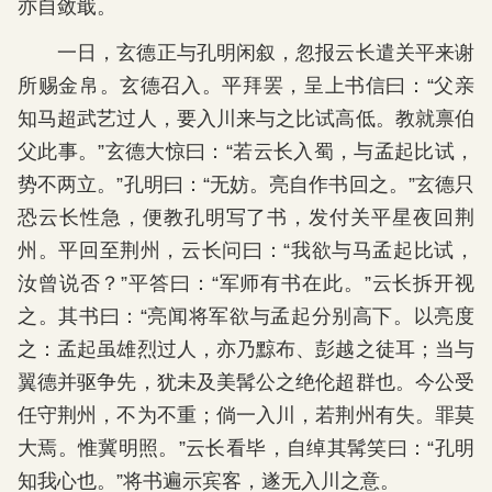
亦自敛戢。
一日，玄德正与孔明闲叙，忽报云长遣关平来谢
所赐金帛。玄德召入。平拜罢，呈上书信曰：“父亲
知马超武艺过人，要入川来与之比试高低。教就禀伯
父此事。”玄德大惊曰：“若云长入蜀，与孟起比试，
势不两立。”孔明曰：“无妨。亮自作书回之。”玄德只
恐云长性急，便教孔明写了书，发付关平星夜回荆
州。平回至荆州，云长问曰：“我欲与马孟起比试，
汝曾说否？”平答曰：“军师有书在此。”云长拆开视
之。其书曰：“亮闻将军欲与孟起分别高下。以亮度
之：孟起虽雄烈过人，亦乃黥布、彭越之徒耳；当与
翼德并驱争先，犹未及美髯公之绝伦超群也。今公受
任守荆州，不为不重；倘一入川，若荆州有失。罪莫
大焉。惟冀明照。”云长看毕，自绰其髯笑曰：“孔明
知我心也。”将书遍示宾客，遂无入川之意。