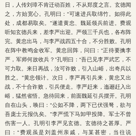
日，人传刘璋不肯迁动百姓，不从郑度之言。玄德闻
之，方始宽心。孔明曰：“可速进兵取绵竹。如得此
处，成都易取矣。”遂遣黄忠、魏延领兵前进。费观
听知玄德兵来，差李严出迎。严领三千兵也，各布阵
完。黄忠出马，与李严战四五十合，不分胜败。孔明
在阵中教鸣金收军。黄忠回阵，问曰：“正待要擒李
严，军师何故收兵？”孔明曰：“吾已见李严武艺，不
可力取。来日再战，汝可诈败，引入山峪，出奇兵以
胜之。”黄忠领计。次日，李严再引兵来，黄忠又出
战，不十合诈败，引兵便走。李严赶来，迤逦赶入出
峪，猛然省悟。急待回来，前面魏延引兵摆开。孔明
自在山头，唤曰：“公如不降，两下已伏强弩，欲与
吾庞士元报仇矣。”李严慌下马卸甲投降。军士不曾
伤害一人。孔明引李严见玄德。玄德待之甚厚。严
曰：“费观虽是刘盖州亲戚，与某甚密，当往说