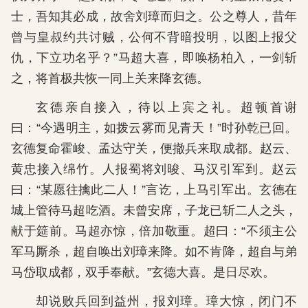
士，吾知其必成，故舍刘璋而归之。公之尊人，昔年
曾与皇叔约共讨贼，公何不背暗投明，以图上报父
仇，下立功名乎？”马超大喜，即唤杨柏入，一剑斩
之，将首极共恢一同上关来降玄德。
玄德亲自接入，待以上宾之礼。超顿首谢
曰：“今遇明主，如拨云雾而见青天！”时孙乾已回。
玄德复命霍峻、孟达守关，便撤兵来取成都。赵云、
黄忠接入绵竹。人报蜀将刘晙、马汉引军到。赵云
曰：“某愿往擒此二人！”言讫，上马引军出。玄德在
城上管待马超吃酒。未曾安席，子龙已斩二人之头，
献于筵前。马超亦惊，倍加敬重。超曰：“不须主公
军马厮杀，超自唤出刘璋来降。如不肯降，超自与弟
马岱取成都，双手奉献。”玄德大喜。是日尽欢。
却说败兵回到益州，报刘璋。璋大惊，闭门不