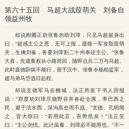
第六十五回 马超大战葭萌关 刘备自
领益州牧
却说阎圃正劝张鲁勿助刘璋，只见马超挺身出
曰：“超感主公之恩，无可上报，愿领一军攻取葭萌
关，生擒刘备，务要刘璋割二十州奉还主公。”张鲁
大喜，先遣黄权从小路而回，随即点兵二万与马超。
此时庞德卧病不能行，留于汉中。张鲁令杨柏监军，
超与弟马岱选日起程。
却说玄德军马在雒城，法正所差下书人回报
说：“郑度劝刘璋尽烧野谷并各处仓廪，率巴西之
民，避于涪水西，深沟高垒而不战。”玄德、孔明闻
之，皆大惊曰：“若用此言，吾势危矣！”法正笑
曰：“主公勿忧。此计虽毒，刘璋必不能用也。”不一