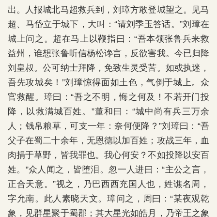
出。人报城北马超救兵到，刘璋方敢登城望之。见马
超、马岱立于城下，大叫：“请刘季玉答话。”刘璋在
城上问之。超在马上以鞭指曰：“吾本领张鲁兵来救
益州，谁想张鲁听信杨松谗言，反欲害我。今已归降
刘皇叔。公可纳士拜降，免致生灵受苦。如或执迷，
吾先攻城矣！”刘璋惊得面如土色，气倒于城上。众
官救醒。璋曰：“吾之不明，悔之何及！不若开门投
降，以救满城百姓。”董和曰：“城中尚有兵三万余
人；钱帛粮草，可支一年：奈何便降？”刘璋曰：“吾
父子在蜀二十余年，无恩德以加百姓；攻战三年，血
肉捐于草野，皆我罪也。我心何安？不如投降以安百
姓。”众人闻之，皆堕泪。忽一人进曰：“主公之言，
正合天意。”视之，乃巴西西充国人也，姓谯名周，
字允南。此人素晓天文。璋问之，周曰：“某夜观乾
象，见群星聚于蜀郡；其大星光如皓月，乃帝王之象