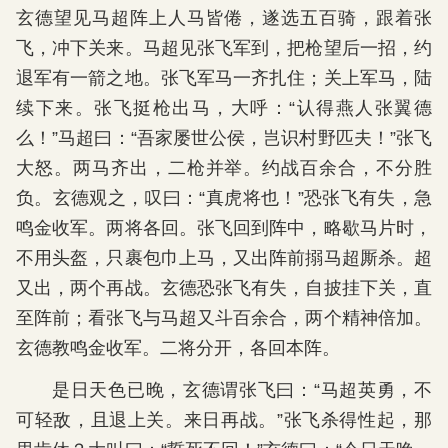
玄德望见马超阵上人马皆倦，遂选五百骑，跟着张
飞，冲下关来。马超见张飞军到，把枪望后一招，约
退军有一箭之地。张飞军马一齐扎住；关上军马，陆
续下来。张飞挺枪出马，大呼：“认得燕人张翼德
么！”马超曰：“吾家屡世公侯，岂识村野匹夫！”张飞
大怒。两马齐出，二枪并举。约战百余合，不分胜
负。玄德观之，叹曰：“真虎将也！”恐张飞有失，急
鸣金收军。两将各回。张飞回到阵中，略歇马片时，
不用头盔，只裹包巾上马，又出阵前搦马超厮杀。超
又出，两个再战。玄德恐张飞有失，自披挂下关，直
至阵前；看张飞与马超又斗百余合，两个精神倍加。
玄德教鸣金收军。二将分开，各回本阵。
是日天色已晚，玄德谓张飞曰：“马超英勇，不
可轻敌，且退上关。来日再战。”张飞杀得性起，那