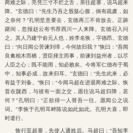
两难之际，亮凭三寸不烂之舌，亲往超寨，说马超来
降。”玄德曰：“先生乃吾之股肱心腹，倘有疏虞，如
之奈何？”孔明坚意要去，玄德再三不肯放去。正踌
躇间，忽报赵云有书荐西川一人来降。玄德召入问
之。其人乃建宁俞元人也，姓李名恢，字德昂。玄德
曰：“向日闻公苦谏刘璋，今何故归我？”恢曰：“吾闻
良禽相木而栖，贤臣择主而事，前谏刘益州者，以尽
人臣之心；既不能用，知必败矣。今将军仁德布于蜀
中，知事必成，故来归耳。”玄德曰：“先生此来，必
有益于刘备。”恢曰：“今闻马超在进退两难之际。恢
昔在陇西，与彼有一面之交，愿往说马超归降，若
何？”孔明曰：“正欲得一人替吾一往。愿闻公之说
词。”李恢于孔明耳畔陈说如此如此。孔明大喜，即
时遣行。
恢行至超寨，先使人通姓后。马超曰：“吾知李