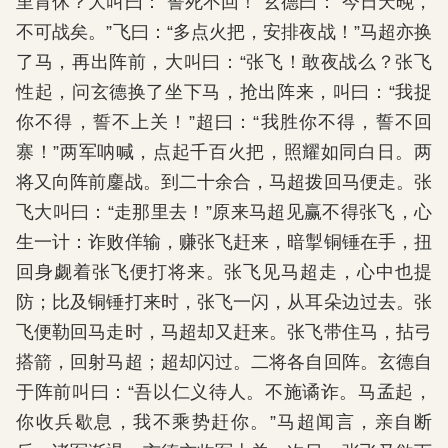
里肯休？大叫曰：“誓死不回！”玄德曰：“今日天晚，
不可战矣。”飞曰：“多点火把，安排夜战！”马超亦换
了马，再出阵前，大叫曰：“张飞！敢夜战么？张飞
性起，问玄德换了坐下马，抢出阵来，叫曰：“我捉
你不得，誓不上关！”超曰：“我胜你不得，誓不回
寨！”两军呐喊，点起千百火把，照耀如同白日。两
将又向阵前鏖战。到二十余合，马超拨回马便走。张
飞大叫曰：“走那里去！”原来马超见赢不得张飞，心
生一计：诈败佯输，赚张飞赶来，暗掣铜锤在手，扭
回身觑着张飞便打将来。张飞见马超走，心中也提
防；比及铜锤打来时，张飞一闪，从耳朵边过去。张
飞便勒回马走时，马超却又赶来。张飞带住马，拈弓
搭箭，回射马超；超却闪过。二将各自回阵。玄德自
于阵前叫曰：“吾以仁义待人。不施谲诈。马孟起，
你收兵歇息，我不乘势赶你。”马超闻言，亲自断