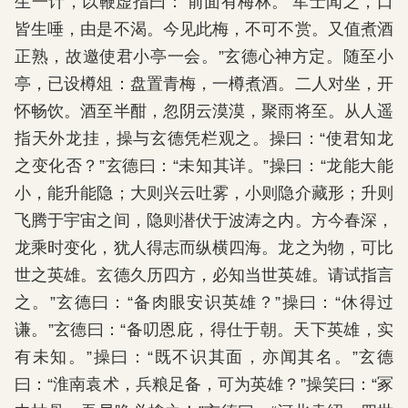
生一计，以鞭虚指曰：‘前面有梅林。’军士闻之，口
皆生唾，由是不渴。今见此梅，不可不赏。又值煮酒
正熟，故邀使君小亭一会。”玄德心神方定。随至小
亭，已设樽俎：盘置青梅，一樽煮酒。二人对坐，开
怀畅饮。酒至半酣，忽阴云漠漠，聚雨将至。从人遥
指天外龙挂，操与玄德凭栏观之。操曰：“使君知龙
之变化否？”玄德曰：“未知其详。”操曰：“龙能大能
小，能升能隐；大则兴云吐雾，小则隐介藏形；升则
飞腾于宇宙之间，隐则潜伏于波涛之内。方今春深，
龙乘时变化，犹人得志而纵横四海。龙之为物，可比
世之英雄。玄德久历四方，必知当世英雄。请试指言
之。”玄德曰：“备肉眼安识英雄？”操曰：“休得过
谦。”玄德曰：“备叨恩庇，得仕于朝。天下英雄，实
有未知。”操曰：“既不识其面，亦闻其名。”玄德
曰：“淮南袁术，兵粮足备，可为英雄？”操笑曰：“冢