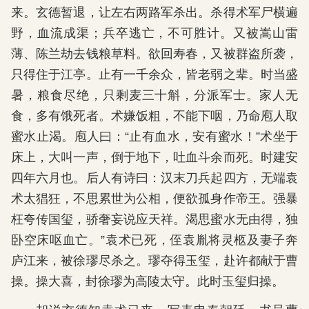
来。玄德暂退，让左右两路军杀出。杀得术军尸横遍
野，血流成渠；兵卒逃亡，不可胜计。又被嵩山雷
薄、陈兰劫去钱粮草料。欲回寿春，又被群盗所袭，
只得住于江亭。止有一千余众，皆老弱之辈。时当盛
暑，粮食尽绝，只剩麦三十斛，分派军士。家人无
食，多有饿死者。术嫌饭粗，不能下咽，乃命庖人取
蜜水止渴。庖人曰：“止有血水，安有蜜水！”术坐于
床上，大叫一声，倒于地下，吐血斗余而死。时建安
四年六月也。后人有诗曰：汉末刀兵起四方，无端袁
术太猖狂，不思累世为公相，便欲孤身作帝王。强暴
枉夸传国玺，骄奢妄说应天祥。渴思蜜水无由得，独
卧空床呕血亡。”袁术已死，侄袁胤将灵柩及妻子奔
庐江来，被徐璆尽杀之。璆夺得玉玺，赴许都献于曹
操。操大喜，封徐璆为高陵太守。此时玉玺归操。