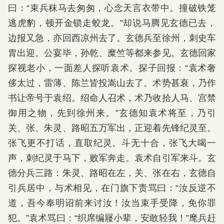
曰：“束兵秣马去匆匆，心念天言衣带中。撞破铁笼
逃虎豹，顿开金锁走蛟龙。”却说马腾见玄德已去，
边报又急，亦回西凉州去了。玄德兵至徐州，刺史车
胄出迎。公宴毕，孙乾、糜竺等都来参见。玄德回家
探视老小，一面差人探听袁术。探子回报：“袁术奢
侈太过，雷薄、陈兰皆投嵩山去了。术势甚衰，乃作
书让帝号于袁绍。绍命人召术，术乃收拾人马、宫禁
御用之物，先到徐州来。”玄德知袁术将至，乃引
关、张、朱灵、路昭五万军出，正迎着先锋纪灵至。
张飞更不打话，直取纪灵。斗无十合，张飞大喝一
声，刺纪灵于马下，败军奔走。袁术自引军来斗。玄
德分兵三路：朱灵、路昭在左，关、张在右，玄德自
引兵居中，与术相见，在门旗下责骂曰：“汝反逆不
道，吾今奉明诏前来讨汝！汝当束手受降，免你罪
犯。”袁术骂曰：“织席编屦小辈，安敢轻我！”麾兵赶