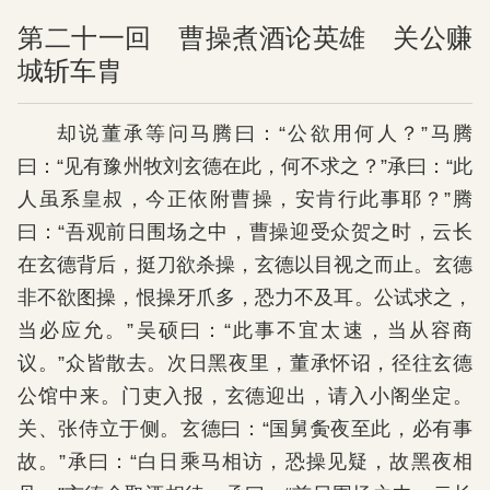
第二十一回 曹操煮酒论英雄 关公赚
城斩车胄
却说董承等问马腾曰：“公欲用何人？”马腾
曰：“见有豫州牧刘玄德在此，何不求之？”承曰：“此
人虽系皇叔，今正依附曹操，安肯行此事耶？”腾
曰：“吾观前日围场之中，曹操迎受众贺之时，云长
在玄德背后，挺刀欲杀操，玄德以目视之而止。玄德
非不欲图操，恨操牙爪多，恐力不及耳。公试求之，
当必应允。”吴硕曰：“此事不宜太速，当从容商
议。”众皆散去。次日黑夜里，董承怀诏，径往玄德
公馆中来。门吏入报，玄德迎出，请入小阁坐定。
关、张侍立于侧。玄德曰：“国舅夤夜至此，必有事
故。”承曰：“白日乘马相访，恐操见疑，故黑夜相