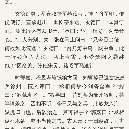
之。
玄德到寓，星夜收拾军器鞍马，挂了将军印，催
促便行。董承赶出十里长亭来送。玄德曰：“国舅宁
耐。某此行必有以报命。”承曰：“公宜留意，勿负帝
心。”二人分别。关、张在马上问曰：“兄今番出征，
何故如此慌速？”玄德曰：“吾乃笼中鸟、网中鱼，此
一行如鱼入大海、鸟上青霄，不受笼网之羁绊
也！”因命关、张催朱灵、路昭军马速行。
时郭嘉、程昱考较钱粮方回，知曹操已遣玄德进
兵徐州，慌入谏曰：“丞相何故令刘备督军？”操
曰：“欲截袁术耳。”程昱曰：“昔刘备为豫州牧时，某
等请杀之，丞相不听；今日又与之兵：此放龙入海，
纵虎归山也。后欲治之，其可得乎？”郭嘉曰：“丞相
纵不杀备，亦不当使之去。古人云：一日纵敌，万世