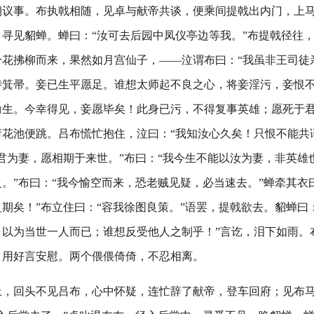
朝议事。布执戟相随，见卓与献帝共谈，便乘间提戟出内门，上
寻见貂蝉。蝉曰：“汝可去后园中凤仪亭边等我。”布提戟径往
分花拂柳而来，果然如月宫仙子，——泣谓布曰：“我虽非王司徒
侍箕帚。妾已生平愿足。谁想太师起不良之心，将妾淫污，妾恨
偷生。今幸得见，妾愿毕矣！此身已污，不得复事英雄；愿死于君
花池便跳。吕布慌忙抱住，泣曰：“我知汝心久矣！只恨不能共
君为妻，愿相期于来世。”布曰：“我今生不能以汝为妻，非英雄也
。”布曰：“我今愉空而来，恐老贼见疑，必当速去。”蝉牵其衣
期矣！”布立住曰：“容我徐图良策。”语罢，提戟欲去。貂蝉曰
，以为当世一人而已；谁想反受他人之制乎！”言讫，泪下如雨。
，用好言安慰。两个偎偎倚倚，不忍相离。
上，回头不见吕布，心中怀疑，连忙辞了献帝，登车回府；见布