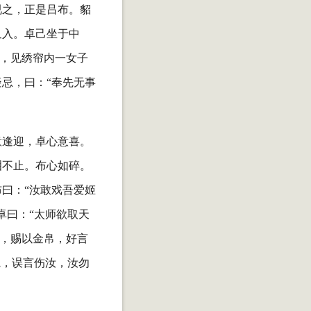
视之，正是吕布。貂
又入。卓己坐于中
望，见绣帘内一女子
忌，曰：“奉先无事
意逢迎，卓心意喜。
泪不止。布心如碎。
曰：“汝敢戏吾爱姬
卓曰：“太师欲取天
入，赐以金帛，好言
惚，误言伤汝，汝勿