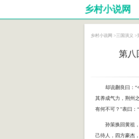
乡村小说网
乡村小说网
>
三国演义
>
第八
却说蒯良曰：
其养成气力，荆州之
有何不可？”表曰：
孙策换回黄祖
己待人，四方豪杰