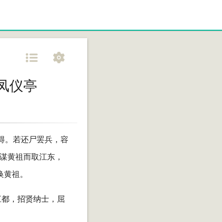
凤仪亭
得。若还尸罢兵，容
无谋黄祖而取江东，
换黄祖。
江都，招贤纳士，屈