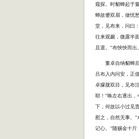
窥探。时貂蝉起于
蝉故蹙双眉，做忧
堂，见布来，问曰：
往来观觑，微露半
且退。”布怏怏而出
董卓自纳貂蝉
吕布入内问安，正
卓朦胧双目，见布
耶！”唤左右逐出，
下，何故以小过见责
慰之，自然无事。”
记心。”随赐金十