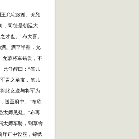
到王允宅致谢。允预
将，司徒是朝廷大
之才也。”布大喜。
劝酒。酒至半酣，允
。允蒙将军错爱，不
。允佯醉曰：“孩儿
将军吾之至友，孩儿
欲将此女送与将军为
，送至府中。”布欣
恐太师见疑。”布再
屈太师车骑，到草舍
前厅正中设座，锦绣