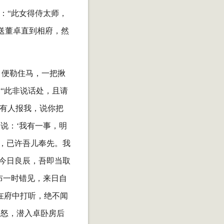
：“此女得侍太师，
送董卓直到相府，然
，便勒住马，一把揪
“此非说话处，且请
“有人报我，说你把
说：‘我有一事，明
蝉，已许吾儿奉先。我
‘今日良辰，吾即当取
布一时错见，来日自
在府中打听，绝不闻
大怒，潜入卓卧房后