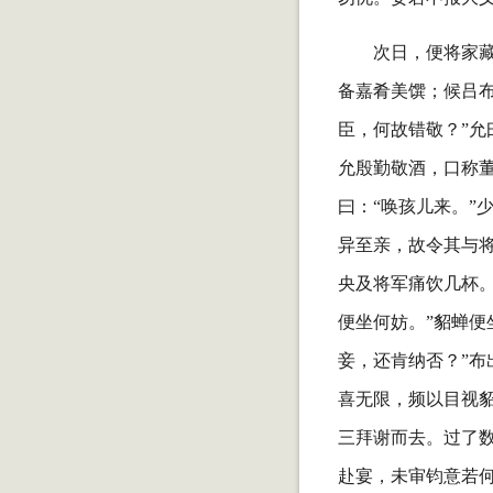
次日，便将家
备嘉肴美馔；候吕
臣，何故错敬？”允
允殷勤敬酒，口称
曰：“唤孩儿来。”
异至亲，故令其与将
央及将军痛饮几杯。
便坐何妨。”貂蝉便
妾，还肯纳否？”布
喜无限，频以目视貂
三拜谢而去。过了
赴宴，未审钧意若何