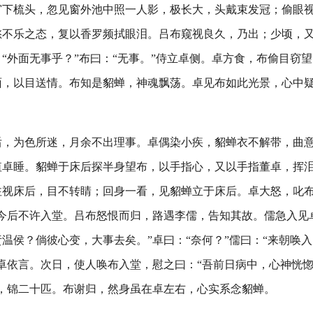
窗下梳头，忽见窗外池中照一人影，极长大，头戴束发冠；偷眼
愁不乐之态，复以香罗频拭眼泪。吕布窥视良久，乃出；少顷，
“外面无事乎？”布曰：“无事。”侍立卓侧。卓方食，布偷目窃
面，以目送情。布知是貂蝉，神魂飘荡。卓见布如此光景，心中疑
。
后，为色所迷，月余不出理事。卓偶染小疾，貂蝉衣不解带，曲
值卓睡。貂蝉于床后探半身望布，以手指心，又以手指董卓，挥
注视床后，目不转睛；回身一看，见貂蝉立于床后。卓大怒，叱布
今后不许入堂。吕布怒恨而归，路遇李儒，告知其故。儒急入见
温侯？倘彼心变，大事去矣。”卓曰：“奈何？”儒曰：“来朝唤
卓依言。次日，使人唤布入堂，慰之曰：“吾前日病中，心神恍
斤，锦二十匹。布谢归，然身虽在卓左右，心实系念貂蝉。