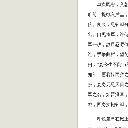
卓疾既愈，入
府前，提戟入后堂，
傍。良久，见貂蝉
出。自见将军，许
军一诀，故且忍辱
讫，手攀曲栏，望荷
曰：“妾今生不能与
如年，愿君怜而救之
贼，妾身无见天日之
军之名，如雷灌耳
戟，回身搂抱貂蝉
却说董卓在殿