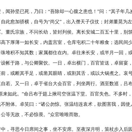
，闻孙坚已死，乃曰：“吾除却一心腹之患也！”问：“其子年几
自此愈加骄横，自号为“尚父”，出入僭天子仪仗；封弟董晃为
军。董氏宗族，不问长幼，皆封列侯。离长安城二百五十里，别
郭高下厚薄一如长安，内盖宫室，仓库屯积二十年粮食；选民间
珍珠堆积不知其数；家属都住在内。卓往来长安，或半月一回，
常设帐于路，与公卿聚饮。一日，卓出横门，百官皆送，卓留宴
座前，或断其手足，或凿其眼睛，或割其舌，或以大锅煮之。哀
笑自若。又一日，卓于省台大会百官，列坐两行。酒至数巡，吕
原来如此。”命吕布于筵上揪司空张温下堂。百官失色。不多时
魂不附体。卓笑曰：“诸公勿惊。张温结连袁术，欲图害我，因使
公等无故，不必惊畏。”众官唯唯而散。
府中，寻思今日席间之事，坐不安席。至夜深月明，策杖步入后