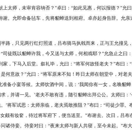
献上太师，未审肯容纳否？”卓曰：“如此见惠，何以报德？”允曰
三称谢。允即命备毡车，先将貂蝉送到相府。卓亦起身告辞。允亲
到半路，只见两行红灯照道，吕布骑马执戟而来，正与王允撞见
“司徒既以貂蝉许我，今又送与太师，何相戏耶？”允急止之曰：
到家，下马入后堂。叙礼毕，允曰：“将军何故怪老夫？”布曰：
是何意故？”允曰：“将军原来不知！昨日太师在朝堂中，对老夫
此准备小宴等候。太师饮酒中间，说：‘我闻你有一女，名唤貂
求，并请一见。’老夫不敢有违，随引貂蝉出拜公公。太师曰：
。’将军试思：太师亲临，老夫焉敢推阻？”布曰：“司徒少罪。
小女颇有妆奁，待过将军府下，便当送至。”布谢去。次日，吕布
问诸侍妾。侍妾对曰：“夜来太师与新人共寝，至今未起。”布