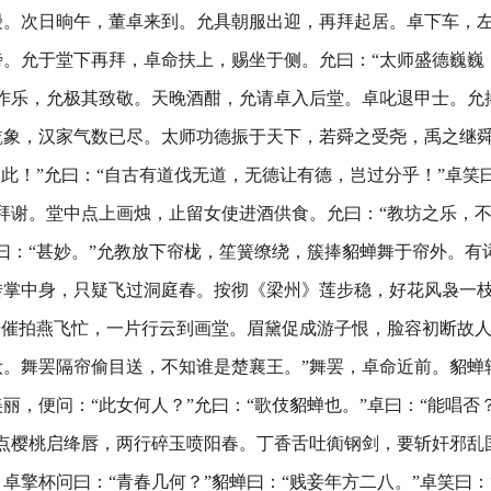
幔。次日晌午，董卓来到。允具朝服出迎，再拜起居。卓下车，
傍。允于堂下再拜，卓命扶上，赐坐于侧。允曰：“太师盛德巍巍
作乐，允极其致敬。天晚酒酣，允请卓入后堂。卓叱退甲士。允
乾象，汉家气数已尽。太师功德振于天下，若舜之受尧，禹之继
望此！”允曰：“自古有道伐无道，无德让有德，岂过分乎！”卓笑
拜谢。堂中点上画烛，止留女使进酒供食。允曰：“教坊之乐，
曰：“甚妙。”允教放下帘栊，笙簧缭绕，簇捧貂蝉舞于帘外。有
转掌中身，只疑飞过洞庭春。按彻《梁州》莲步稳，好花风袅一
牙催拍燕飞忙，一片行云到画堂。眉黛促成游子恨，脸容初断故
妆。舞罢隔帘偷目送，不知谁是楚襄王。”舞罢，卓命近前。貂蝉
丽，便问：“此女何人？”允曰：“歌伎貂蝉也。”卓曰：“能唱否
点樱桃启绛唇，两行碎玉喷阳春。丁香舌吐衠钢剑，要斩奸邪乱
卓擎杯问曰：“青春几何？”貂蝉曰：“贱妾年方二八。”卓笑曰：