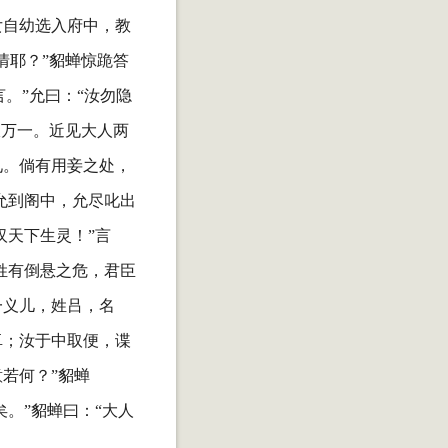
女自幼选入府中，教
情耶？”貂蝉惊跪答
。”允曰：“汝勿隐
报万一。近见大人两
见。倘有用妾之处，
允到阁中，允尽叱出
汉天下生灵！”言
姓有倒悬之危，君臣
一义儿，姓吕，名
卓；汝于中取便，谍
若何？”貂蝉
。”貂蝉曰：“大人