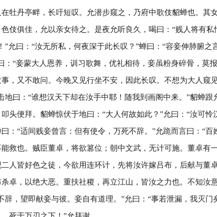
人在牡丹亭畔，长吁短叹。允潜步窥之，乃府中歌伎貂蝉也。其
色伎俱佳，允以亲女待之。是夜允听良久，喝曰：“贱人将有私
！”允曰：“汝无所私，何夜深于此长叹？”蝉曰：“容妾伸肺腑之言
曰：“妾蒙大人恩养，训习歌舞，优礼相待，妾虽粉身碎骨，莫
大事，又不敢问。今晚又见行坐不安，因此长叹。不想为大人窥
击地曰：“谁想汉天下却在汝手中耶！随我到画阁中来。”貂蝉跟
叩头便拜。貂蝉惊伏于地曰：“大人何故如此？”允曰：“汝可怜
曰：“适间贱妾曾言：但有使令，万死不辞。”允跪而言曰：“百
不能救也。贼臣董卓，将欲篡位；朝中文武，无计可施。董卓有
观二人皆好色之徒，今欲用连环计，先将汝许嫁吕布，后献与董
布杀卓，以绝大恶。重扶社稷，再立江山，皆汝之力也。不知汝意
不辞，望即献妾与彼。妾自有道理。”允曰：“事若泄漏，我灭门矣
，死于万刃之下！”允拜谢。