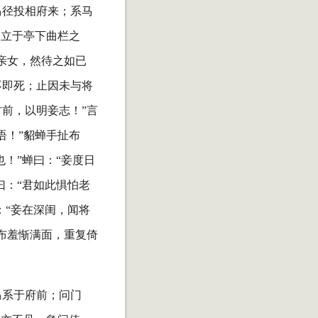
马径投相府来；系马
，立于亭下曲栏之
亲女，然待之如已
不即死；止因未与将
前，以明妾志！”言
语！”貂蝉手扯布
！”蝉曰：“妾度日
曰：“君如此惧怕老
：“妾在深闺，闻将
布羞惭满面，重复倚
马系于府前；问门