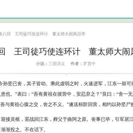
第八回 王司徒巧使连环计 董太师大闹凤仪亭
回 王司徒巧使连环计 董太师大闹
三国演义
罗贯中
小说：
作者：
“今孙坚已丧，其子皆幼。乘此虚弱之时，火速进军，江东一鼓可
患也。”表曰：“吾有黄祖在彼营中，安忍弃之？”良曰：“舍一
“吾与黄祖心腹之交，舍之不义。”遂送桓阶回营，相约以孙坚尸
，迎接灵柩，罢战回江东，葬父于曲阿之原。丧事已毕，引军居
，渐渐投之。不在话下。