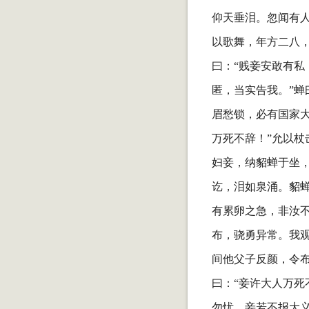
仰天垂泪。忽闻有
以歌舞，年方二八，
曰：“贱妾安敢有私
匿，当实告我。”蝉
眉愁锁，必有国家
万死不辞！”允以杖
妇妾，纳貂蝉于坐，
讫，泪如泉涌。貂蝉
有累卵之急，非汝
布，骁勇异常。我
间他父子反颜，令
曰：“妾许大人万死
勿忧。妾若不报大义