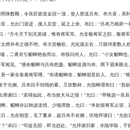
藏明珠数颗，令良匠嵌造金冠一顶，使人密送吕布。布大喜，亲
布至，允出门迎迓，接入后堂，延之上坐。布曰：“吕布乃相府一
曰：“方今天下别无英雄，惟有将军耳。允非敬将军之职，敬将军
董太师并布之德不绝。布大笑畅饮。允叱退左右，只留侍妾数人
少顷，二青衣引貂蝉艳妆而出。布惊问何人。允曰：“小女貂蝉也
军相见。”便命貂蝉与吕布把盏。貂蝉送酒与布。两下眉来眼去
吾一家全靠着将军哩。”布请貂蝉坐，貂蝉假意欲入。允曰：“
坐于允侧。吕布目不转睛的看。又饮数杯，允指蝉谓布曰：“吾
出席谢曰：“若得如此，布当效犬马之报！”允曰：“早晚选一良辰
蝉。貂蝉亦以秋波送情。少顷席散，允曰：“本欲留将军止宿，
数日，允在朝堂，见了董卓，趁吕布不在侧，伏地拜请曰：“允欲
？”卓曰：“司徒见招，即当趋赴。”允拜谢归家，水陆毕陈，于