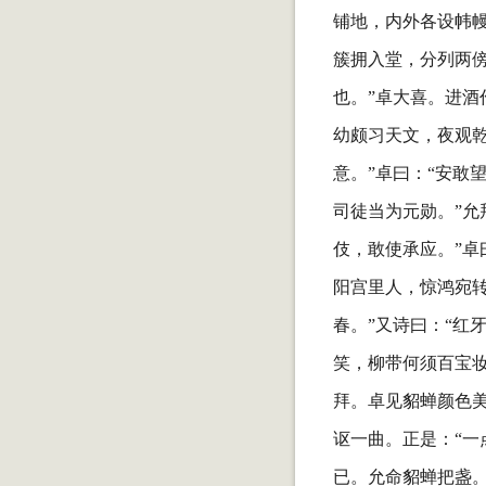
铺地，内外各设帏
簇拥入堂，分列两
也。”卓大喜。进酒
幼颇习天文，夜观
意。”卓曰：“安敢
司徒当为元勋。”允
伎，敢使承应。”卓
阳宫里人，惊鸿宛
春。”又诗曰：“红
笑，柳带何须百宝
拜。卓见貂蝉颜色美
讴一曲。正是：“一
已。允命貂蝉把盏。