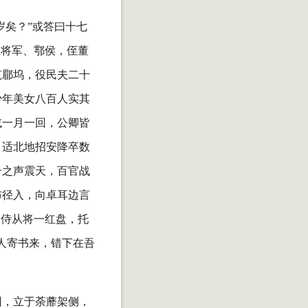
岁矣？”或答曰十七
左将军、鄠侯，侄董
筑郿坞，役民夫二十
少年美女八百人实其
或一月一回，公卿皆
，适北地招安降卒数
号之声震天，百官战
布径入，向卓耳边言
，侍从将一红盘，托
人寄书来，错下在吾
园，立于荼蘼架侧，