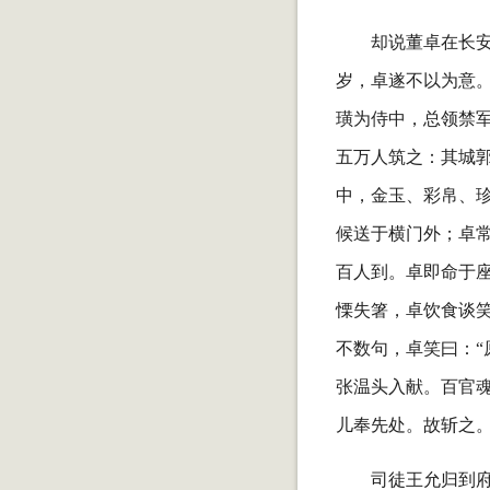
却说董卓在长安
岁，卓遂不以为意。
璜为侍中，总领禁
五万人筑之：其城
中，金玉、彩帛、
候送于横门外；卓
百人到。卓即命于
慄失箸，卓饮食谈
不数句，卓笑曰：“
张温头入献。百官
儿奉先处。故斩之。
司徒王允归到