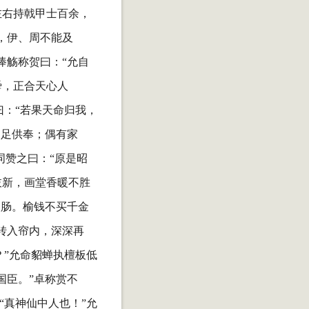
左右持戟甲士百余，
，伊、周不能及
捧觞称贺曰：“允自
舜，正合天心人
曰：“若果天命归我，
不足供奉；偶有家
词赞之曰：“原是昭
枝新，画堂香暖不胜
人肠。榆钱不买千金
转入帘内，深深再
？”允命貂蝉执檀板低
国臣。”卓称赏不
“真神仙中人也！”允