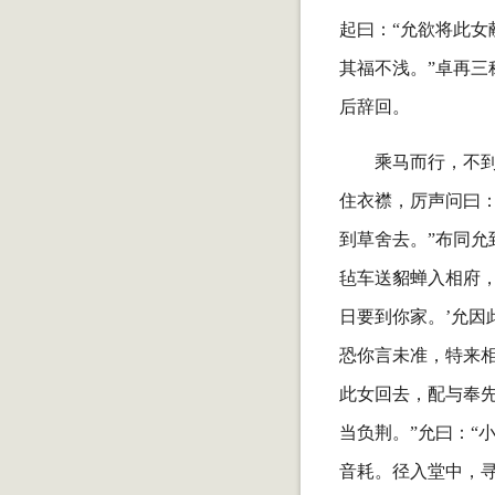
起曰：“允欲将此女
其福不浅。”卓再
后辞回。
乘马而行，不
住衣襟，厉声问曰：
到草舍去。”布同允
毡车送貂蝉入相府，
日要到你家。’允因
恐你言未准，特来相
此女回去，配与奉先
当负荆。”允曰：“
音耗。径入堂中，寻