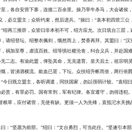
皆至，各自安营下寨，连接二百余里。操乃宰牛杀马，大会诸侯
义，必立盟主；众听约束，然后进兵。”操曰：“袁本初四世三公
。”绍再三推辞，众皆曰非本初不可，绍方应允。次日筑台三层，
印，请绍登坛。绍整衣佩剑，慨然而上，焚香再拜。其盟曰：“汉
害，祸加至尊，虐流百姓。绍等惧社稷沦丧，纠合义兵，并赴国
必无二志。有渝此盟，俾坠其命，无克遗育。皇天后土，祖宗明灵
慷慨，皆涕泗横流。歃血已罢，下坛。众扶绍升帐而坐，两行依
“今日既立盟主，各听调遣，同扶国家，勿以强弱计较。”袁绍曰
功必赏，有罪必罚。国有常刑，军有纪律。各宜遵守，勿得违犯。
总督粮草，应付诸营，无使有缺。更须一人为先锋，直抵汜水关挑
曰：“坚愿为前部。”绍曰：“文台勇烈，可当此任。”坚遂引本