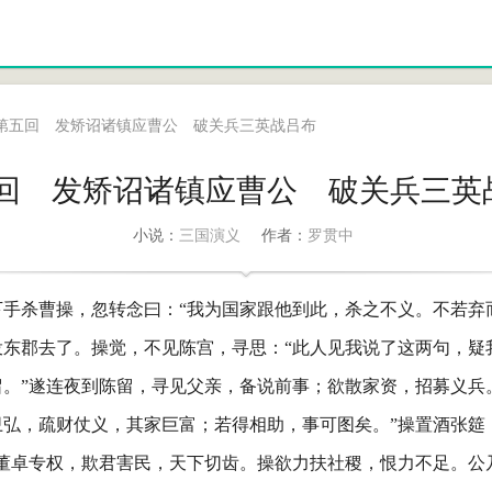
第五回 发矫诏诸镇应曹公 破关兵三英战吕布
回 发矫诏诸镇应曹公 破关兵三英
三国演义
罗贯中
小说：
作者：
下手杀曹操，忽转念曰：“我为国家跟他到此，杀之不义。不若弃
投东郡去了。操觉，不见陈宫，寻思：“此人见我说了这两句，疑
。”遂连夜到陈留，寻见父亲，备说前事；欲散家资，招募义兵
卫弘，疏财仗义，其家巨富；若得相助，事可图矣。”操置酒张筵
，董卓专权，欺君害民，天下切齿。操欲力扶社稷，恨力不足。公