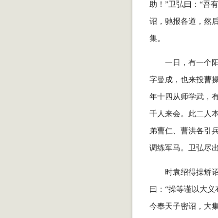
助！”卫弘曰：“吾
诏，驰报各道，然后
集。
一日，有一个
字曼成，也来投曹
年十四从师学武，
千人来会。此二人
弟曹仁、曹洪各引
调练军马。卫弘尽
时袁绍得操矫
曰：“操等谨以大
今奉天子密诏，大