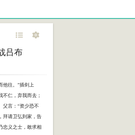
战吕布
而他往。”插剑上
我不仁，弃我而去；
。父言：“资少恐不
，拜请卫弘到家，告
乃忠义之士，敢求相