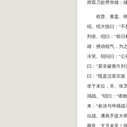
挥双刀欲劈华雄；
程普、黄盖、
绍。绍大惊曰：“不
列坐。绍曰：“前
雄：挫动锐气，为
冷笑。绍问曰：“公
曰：“莫非破黄巾刘
曰：“既是汉室宗派
坐于末位，关、张
搦战。”绍曰：“谁
来：“俞涉与华雄战
出战。潘凤手提大斧
颜良、文丑未至！得