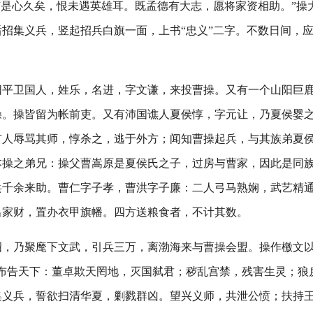
有是心久矣，恨未遇英雄耳。既孟德有大志，愿将家资相助。”操
招集义兵，竖起招兵白旗一面，上书“忠义”二字。不数日间，
阳平卫国人，姓乐，名进，字文谦，来投曹操。又有一个山阳巨
操。操皆留为帐前吏。又有沛国谯人夏侯惇，字元让，乃夏侯婴
有人辱骂其师，惇杀之，逃于外方；闻知曹操起兵，与其族弟夏
本操之弟兄：操父曹嵩原是夏侯氏之子，过房与曹家，因此是同
兵千余来助。曹仁字子孝，曹洪字子廉：二人弓马熟娴，武艺精
出家财，置办衣甲旗幡。四方送粮食者，不计其数。
诏，乃聚麾下文武，引兵三万，离渤海来与曹操会盟。操作檄文
义布告天下：董卓欺天罔地，灭国弑君；秽乱宫禁，残害生灵；狼
集义兵，誓欲扫清华夏，剿戮群凶。望兴义师，共泄公愤；扶持