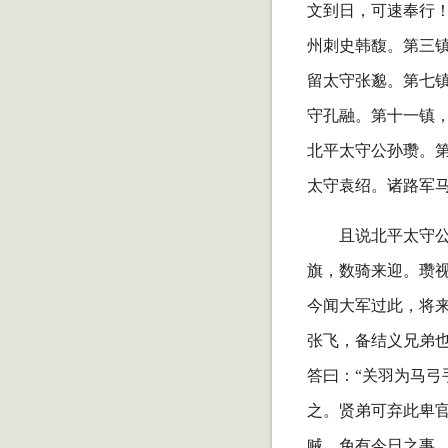
文到日，可速奉行
州刺史韩馥。第三
留太守张邈。第七
守孔融。第十一镇
北平太守公孙瓒。
太守袁绍。诸路军
且说北平太守
旗，数骑来迎。瓒视
今闻大军过此，将来
张飞，备结义兄弟也
答曰：“关羽为马弓
之。贤弟可弃此卑官
贼，免有今日之事。