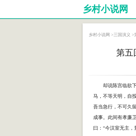
乡村小说网
乡村小说网
>
三国演义
>
第五
却说陈宫临欲
马，不等天明，自
吾当急行，不可久留
成事。此间有孝廉
曰：“今汉室无主