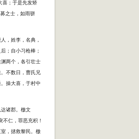
大喜；于是先发矫
应募之士，如雨骈
鹿人，姓李，名典，
之后；自小习枪棒；
侯渊两个，各引壮士
族。不数日，曹氏兄
通。操大喜，于村中
以达诸郡。檄文
戾不仁，罪恶充积！
王室，拯救黎民。檄