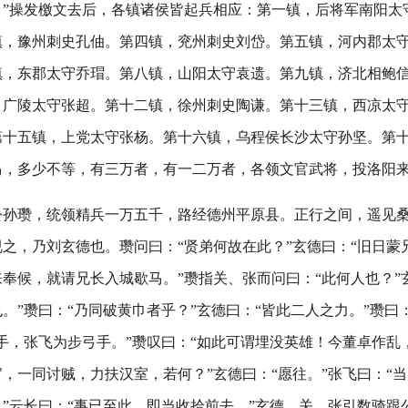
！”操发檄文去后，各镇诸侯皆起兵相应：第一镇，后将军南阳太
镇，豫州刺史孔伷。第四镇，兖州刺史刘岱。第五镇，河内郡太
镇，东郡太守乔瑁。第八镇，山阳太守袁遗。第九镇，济北相鲍
，广陵太守张超。第十二镇，徐州刺史陶谦。第十三镇，西凉太
第十五镇，上党太守张杨。第十六镇，乌程侯长沙太守孙坚。第
马，多少不等，有三万者，有一二万者，各领文官武将，投洛阳
公孙瓒，统领精兵一万五千，路经德州平原县。正行之间，遥见
之，乃刘玄德也。瓒问曰：“贤弟何故在此？”玄德曰：“旧日蒙
奉候，就请兄长入城歇马。”瓒指关、张而问曰：“此何人也？”
。”瓒曰：“乃同破黄巾者乎？”玄德曰：“皆此二人之力。”瓒曰：
手，张飞为步弓手。”瓒叹曰：“如此可谓埋没英雄！今董卓作乱
，一同讨贼，力扶汉室，若何？”玄德曰：“愿往。”张飞曰：“
”云长曰：“事已至此，即当收拾前去。”玄德、关、张引数骑跟