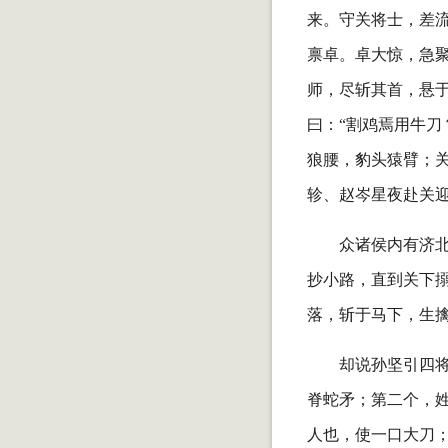
来。守关将士，差
禀卓。卓大惊，急
师，尽斩其首，悬于
曰：“割鸡焉用牛刀
狼腰，豹头猿臂；
轸、赵岑星夜赴关
众诸侯内有济
抄小路，直到关下搦
落，斩于马下，生
却说孙坚引四
脊蛇矛；第二个，
人也，使一口大刀