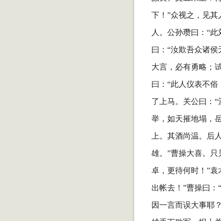
下！”众视之，见
人。公孙瓒曰：“此
曰：“汝欺吾众诸侯
大言，必有勇略；试
曰：“此人仪表不俗
了上马。关公曰：“
举，如天摧地塌，
上。其酒尚温。后
雄。”曹操大喜。只
卓，更待何时！”袁
出帐去！”曹操曰：
因一言而误大事耶