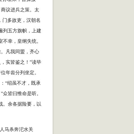
，商议进兵之策。太
，门多故吏，汉朝名
遍列五方旗帜，上建
室不幸，皇纲失统。
难。凡我同盟，齐心
，实皆鉴之！”读毕
爵位年齿分列坐定。
：“绍虽不才，既承
”众皆曰惟命是听。
战。余各据险要，以
部人马杀奔汜水关