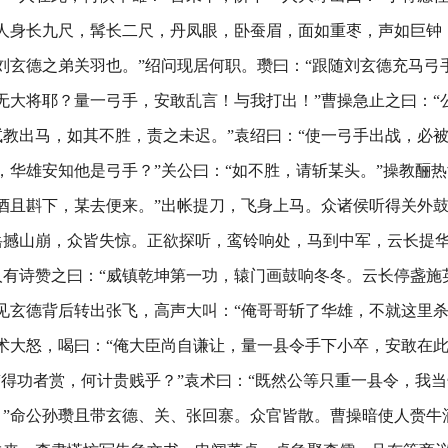
其人身长九尺，髯长二尺，丹凤眼，卧蚕眉，面如重枣，声如巨钟
刘玄德之弟关羽也。”绍问现居何职。瓒曰：“跟随刘玄德充马弓
无大将耶？量一弓手，安敢乱言！与我打出！”曹操急止之曰：“
教出马，如其不胜，责之未迟。”袁绍曰：“使一弓手出战，必被
，华雄安知他是弓手？”关公曰：“如不胜，请斩某头。”操教酾
酒且斟下，某去便来。”出帐提刀，飞身上马。众诸侯听得关外
岳撼山崩，众皆失惊。正欲探听，鸾铃响处，马到中军，云长提
人有诗赞之曰：“威镇乾坤第一功，辕门画鼓响冬冬。云长停盏施
见玄德背后转出张飞，高声大叫：“俺哥哥斩了华雄，不就这里
术大怒，喝曰：“俺大臣尚自谦让，量一县令手下小卒，安敢在
“得功者赏，何计贵贱乎？”袁术曰：“既然公等只重一县令，我当
？”命公孙瓒且带玄德、关、张回寨。众官皆散。曹操暗使人赍牛