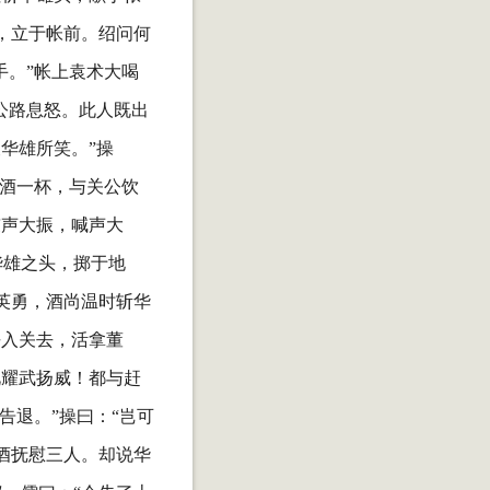
，立于帐前。绍问何
手。”帐上袁术大喝
公路息怒。此人既出
华雄所笑。”操
热酒一杯，与关公饮
鼓声大振，喊声大
华雄之头，掷于地
英勇，酒尚温时斩华
杀入关去，活拿董
此耀武扬威！都与赶
告退。”操曰：“岂可
酒抚慰三人。却说华