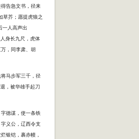
接得告急文书，径来
如草芥；愿提虎狼之
后一人高声出
其人身长九尺，虎体
五万，同李肃、胡
先将马步军三千，径
待退，被华雄手起刀
，字德谋，使一条铁
，字义公，辽西令支
披烂银铠，裹赤帻，