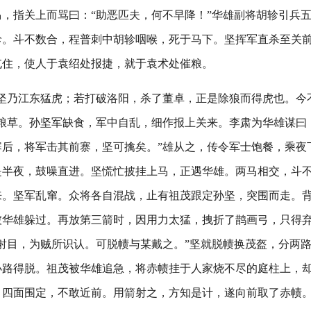
，指关上而骂曰：“助恶匹夫，何不早降！”华雄副将胡轸引兵
轸。斗不数合，程普刺中胡轸咽喉，死于马下。坚挥军直杀至关
屯住，使人于袁绍处报捷，就于袁术处催粮。
孙坚乃江东猛虎；若打破洛阳，杀了董卓，正是除狼而得虎也。今
粮草。孙坚军缺食，军中自乱，细作报上关来。李肃为华雄谋曰
寨后，将军击其前寨，坚可擒矣。”雄从之，传令军士饱餐，乘夜
是半夜，鼓噪直进。坚慌忙披挂上马，正遇华雄。两马相交，斗
来。坚军乱窜。众将各自混战，止有祖茂跟定孙坚，突围而走。
被华雄躲过。再放第三箭时，因用力太猛，拽折了鹊画弓，只得
射目，为贼所识认。可脱帻与某戴之。”坚就脱帻换茂盔，分两
小路得脱。祖茂被华雄追急，将赤帻挂于人家烧不尽的庭柱上，
，四面围定，不敢近前。用箭射之，方知是计，遂向前取了赤帻