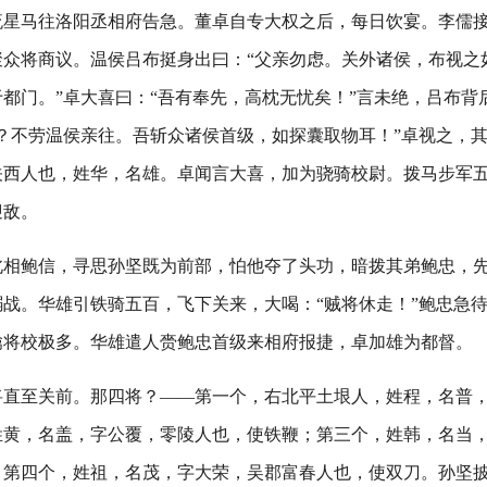
流星马往洛阳丞相府告急。董卓自专大权之后，每日饮宴。李儒
聚众将商议。温侯吕布挺身出曰：“父亲勿虑。关外诸侯，布视之
都门。”卓大喜曰：“吾有奉先，高枕无忧矣！”言未绝，吕布背
？不劳温侯亲往。吾斩众诸侯首级，如探囊取物耳！”卓视之，
关西人也，姓华，名雄。卓闻言大喜，加为骁骑校尉。拨马步军
迎敌。
北相鲍信，寻思孙坚既为前部，怕他夺了头功，暗拨其弟鲍忠，
战。华雄引铁骑五百，飞下关来，大喝：“贼将休走！”鲍忠急
擒将校极多。华雄遣人赍鲍忠首级来相府报捷，卓加雄为都督。
将直至关前。那四将？——第一个，右北平土垠人，姓程，名普
姓黄，名盖，字公覆，零陵人也，使铁鞭；第三个，姓韩，名当
；第四个，姓祖，名茂，字大荣，吴郡富春人也，使双刀。孙坚