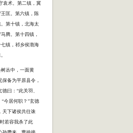
守袁术。第二镇，冀
守王匡。第六镇，陈
信。第十镇，北海太
守马腾。第十四镇，
十七镇，祁乡侯渤海
来。
桑树丛中，一面黄
兄保备为平原县令，
玄德曰：“此关羽、
“今居何职？”玄德
，天下诸侯共往诛
当时若容我杀了此
公孙瓒来，曹操接