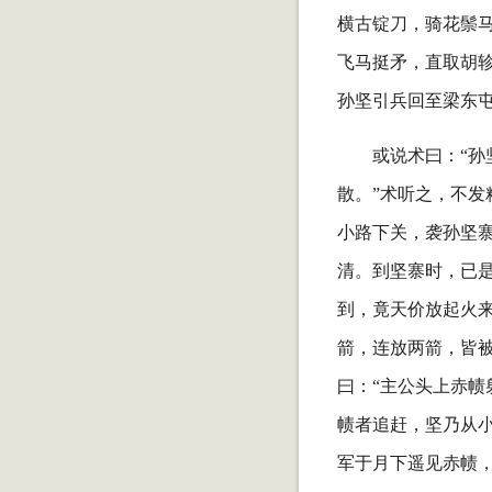
横古锭刀，骑花鬃马
飞马挺矛，直取胡
孙坚引兵回至梁东
或说术曰：“
散。”术听之，不发
小路下关，袭孙坚
清。到坚寨时，已
到，竟天价放起火
箭，连放两箭，皆
曰：“主公头上赤帻
帻者追赶，坚乃从
军于月下遥见赤帻