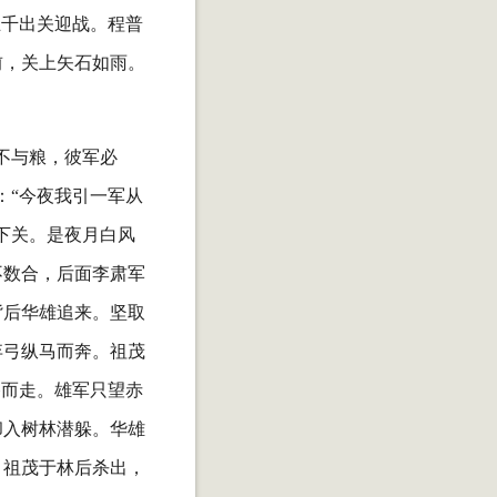
五千出关迎战。程普
前，关上矢石如雨。
不与粮，彼军必
：“今夜我引一军从
下关。是夜月白风
不数合，后面李肃军
背后华雄追来。坚取
弃弓纵马而奔。祖茂
路而走。雄军只望赤
却入树林潜躲。华雄
。祖茂于林后杀出，