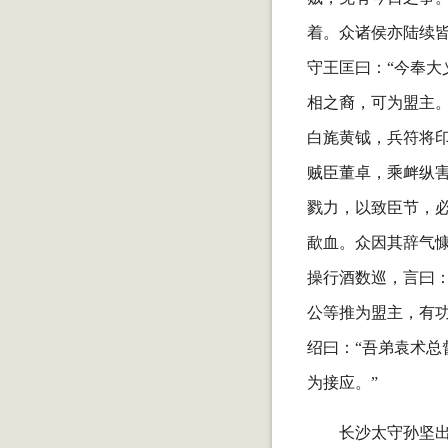
着。众诸侯亦陆续
守王匡曰：“今奉大
相之裔，可为盟主
白旄黄钺，兵符将
贼臣董卓，乘衅纵
戮力，以致臣节，
歃血。众因其辞气
操行酒数巡，言曰：
公等推为盟主，有
绍曰：“吾弟袁术
为接应。”
长沙太守孙坚出