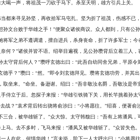
雄大喝一声，将祖茂一刀砍于马下。杀至天明，雄方引兵上关。
韩当都来寻见孙坚，再收拾军马屯扎。坚为折了祖茂，伤感不已
想孙文台败于华雄之手！”便聚众诸侯商议。众人都到，只有公
日鲍将军之弟不遵调遣，擅自进兵，杀身丧命，折了许多军士；今
之奈何？”诸侯并皆不语。绍举目遍视，见公孙瓒背后立着三人，
孙太守背后何人？”瓒呼玄德出曰：“此吾自幼同舍兄弟，平原令
玄德乎？”瓒曰：“然。”即令刘玄德拜见。瓒将玄德功劳，并其
，取坐来。”命坐。备逊谢。绍曰：“吾非敬汝名爵，吾敬汝是帝
叉手侍立于后。忽探子来报：“华雄引铁骑下关，用长竿挑着孙太
敢去战？”袁术背后转出骁将俞涉曰：“小将愿往。”绍喜，便著俞
不三合，被华雄斩了。”众大惊。太守韩馥曰：“吾有上将潘凤，
上马。去不多时，飞马来报：“潘凤又被华雄斩了。”众皆失色。
一人在此，何惧华雄！”言未毕，阶下一人大呼出曰：“小将愿