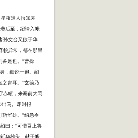
，星夜遣人报知袁
孙瓒后至，绍请入帐
者孙文台又败于华
容貌异常，都在那里
刘备是也。”曹操
出身，细说一遍。绍
室之胄耳。”玄德乃
守赤帻，来寨前大骂
涉出马。即时报
可斩华雄。”绍急令
绍曰：“可惜吾上将
往斩华雄头，献于帐