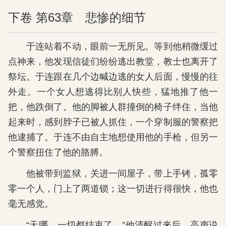
下卷 第63章 悲惨的细节
于连站着不动，眼前一无所见。等到他稍微缓过
点神来，他发现信徒们纷纷逃出教堂，教士也离开了
祭坛。于连跟在几个边喊边逃的女人后面，慢慢的往
外走。一个女人想逃得比别人快些，猛地推了他一
把，他跌倒了。他的脚被人群撞倒的椅子绊住，当他
起来时，感到脖子已被人抓住，一个穿制服的警察把
他逮捕了。于连不由自主地想使用他的手枪，但另一
个警察扭住了他的胳膊。
他被带到监狱，关进一间屋子，带上手铐，孤零
零一个人，门上了两道锁；这一切进行得很快，他也
毫无感觉。
“天哪，一切都结束了，”他清醒过来后，高声说