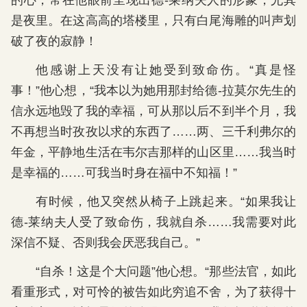
的心，常在他眼前呈现出德-莱纳夫人的形象，尤其
是夜里。在这高高的塔楼里，只有白尾海雕的叫声划
破了夜的寂静！
他感谢上天没有让她受到致命伤。“真是怪
事！”他心想，“我本以为她用那封给德-拉莫尔先生的
信永远地毁了我的幸福，可从那以后不到半个月，我
不再想当时孜孜以求的东西了……两、三千利弗尔的
年金，平静地生活在韦尔吉那样的山区里……我当时
是幸福的……可我当时身在福中不知福！”
有时候，他又突然从椅子上跳起来。“如果我让
德-莱纳夫人受了致命伤，我就自杀……我需要对此
深信不疑、否则我会厌恶我自己。”
“自杀！这是个大问题”他心想。“那些法官，如此
看重形式，对可怜的被告如此穷追不舍，为了获得十