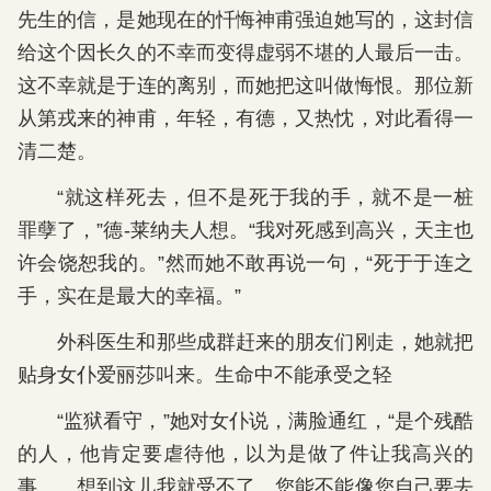
先生的信，是她现在的忏悔神甫强迫她写的，这封信
给这个因长久的不幸而变得虚弱不堪的人最后一击。
这不幸就是于连的离别，而她把这叫做悔恨。那位新
从第戎来的神甫，年轻，有德，又热忱，对此看得一
清二楚。
“就这样死去，但不是死于我的手，就不是一桩
罪孽了，”德-莱纳夫人想。“我对死感到高兴，天主也
许会饶恕我的。”然而她不敢再说一句，“死于于连之
手，实在是最大的幸福。”
外科医生和那些成群赶来的朋友们刚走，她就把
贴身女仆爱丽莎叫来。生命中不能承受之轻
“监狱看守，”她对女仆说，满脸通红，“是个残酷
的人，他肯定要虐待他，以为是做了件让我高兴的
事……想到这儿我就受不了。您能不能像您自己要去