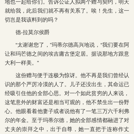
地也一起给你们。告诉公证人拟两个赠与契约，明天
就给我，此后我们就不再有关系了。唉！先生，这一
切岂是我该料到的吗？
德-拉莫尔侯爵
“太谢谢您了，”玛蒂尔德高兴地说，“我们要在阿
让和玛芒德之间的埃吉庸古堡定居。据说那地方跟意
大利一样美。”
这份赠与便于连极为惊讶。他不再是我们曾经认
识的那个严厉冷漠的人了。儿子还没出生，其命运已
经吸引住他的全部心思。对一个如此贫穷的人来说，
这笔意外的财富还是相当可观的，他不禁生出一份野
心。他眼看着他妻子或者说他有了一笔三万六千利弗
尔的年金。至于玛蒂尔德，她的全部感情都融进了对
丈夫的崇拜之中，出于自尊，她一直把于连称作丈