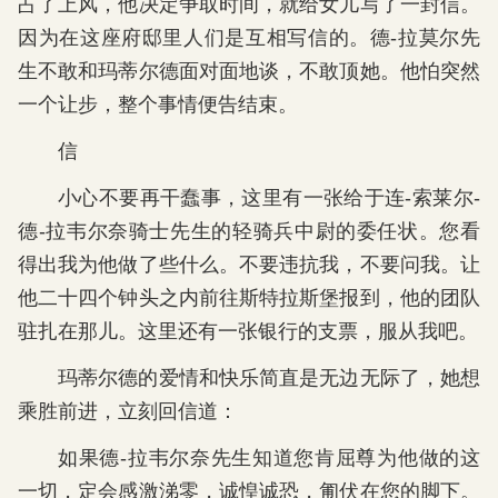
占了上风，他决定争取时间，就给女儿写了一封信。
因为在这座府邸里人们是互相写信的。德-拉莫尔先
生不敢和玛蒂尔德面对面地谈，不敢顶她。他怕突然
一个让步，整个事情便告结束。
信
小心不要再干蠢事，这里有一张给于连-索莱尔-
德-拉韦尔奈骑士先生的轻骑兵中尉的委任状。您看
得出我为他做了些什么。不要违抗我，不要问我。让
他二十四个钟头之内前往斯特拉斯堡报到，他的团队
驻扎在那儿。这里还有一张银行的支票，服从我吧。
玛蒂尔德的爱情和快乐简直是无边无际了，她想
乘胜前进，立刻回信道：
如果德-拉韦尔奈先生知道您肯屈尊为他做的这
一切，定会感激涕零，诚惶诚恐，匍伏在您的脚下。