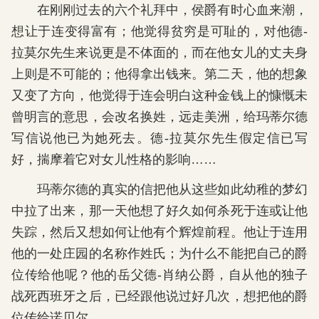
在刚刚过去的六个礼拜中，侯爵有时心血来潮，
想让于连变得富有；他觉得贫穷是可耻的，对他德-
拉莫尔先生来说更是不体面的，而在他女儿的丈夫身
上则是不可能的；他得拿出钱来。第二天，他的想象
又变了方向，他觉得于连会明白这种金钱上的慷慨未
曾明言的意思，会改名换姓，远走美洲，给玛蒂尔德
写信说他已为她死去。德-拉莫尔先生假定信已写
好，揣摩着它对女儿性格的影响……
玛蒂尔德的真实的信把他从这些如此幼稚的梦幻
中拉了出来，那一天他想了好久如何杀死于连或让他
失踪，然后又想如何让他有个辉煌前程。他让于连用
他的一处庄园的名称作姓氏；为什么不能把自己的爵
位传给他呢？他的岳父德-肖纳公爵，自从他的独子
战死西班牙之后，已经跟他说过好几次，想把他的爵
位传给诺贝尔……