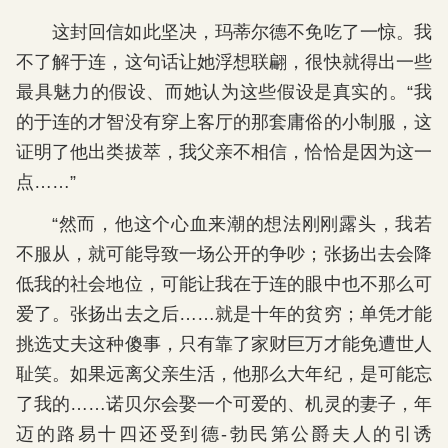
这封回信如此坚决，玛蒂尔德不免吃了一惊。我
不了解于连，这句话让她浮想联翩，很快就得出一些
最具魅力的假设、而她认为这些假设是真实的。“我
的于连的才智没有穿上客厅的那套庸俗的小制服，这
证明了他出类拔萃，我父亲不相信，恰恰是因为这一
点……”
“然而，他这个心血来潮的想法刚刚露头，我若
不服从，就可能导致一场公开的争吵；张扬出去会降
低我的社会地位，可能让我在于连的眼中也不那么可
爱了。张扬出去之后……就是十年的贫穷；单凭才能
挑选丈夫这种傻事，只有靠了家财巨万才能免遭世人
耻笑。如果远离父亲生活，他那么大年纪，是可能忘
了我的……诺贝尔会娶一个可爱的、机灵的妻子，年
迈的路易十四还受到德-勃民第公爵夫人的引诱