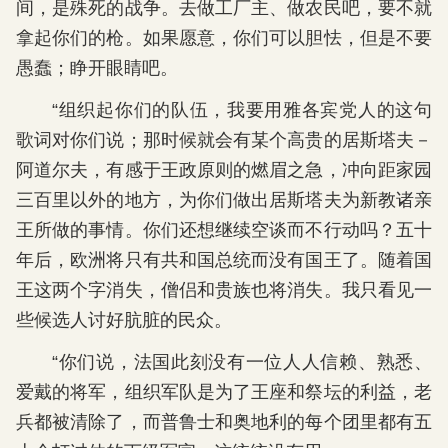
间，是殊死的战争。去做工厂主、做农民吧，要不就
拿起你们的枪。如果愿意，你们可以胆怯，但是不要
愚蠢；睁开眼睛吧。
“组织起你们的队伍，我要用雅各宾党人的这句
歌词对你们说；那时候就会有某个高贵的居斯塔夫－
阿道尔夫，有感于王政原则的燃眉之急，冲向距家园
三百里以外的地方，为你们做出居斯塔夫为新教诸亲
王所做的事情。你们还想继续空谈而不行动吗？五十
年后，欧洲将只有共和国总统而没有国王了。随着国
王这两个字消失，僧侣和贵族也将消失。我只看见一
些候选人讨好肮脏的民众。
“你们说，法国此刻没有一位人人信赖、熟悉、
爱戴的将军，组织军队是为了王座和祭坛的利益，老
兵都被清除了，而普鲁士和奥地利的每个团里都有五