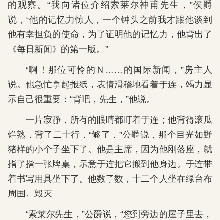
的观察。“我向诸位介绍索莱尔神甫先生，”侯爵
说，“他的记忆力惊人，一个钟头之前我才跟他谈到
他有幸担负的使命，为了证明他的记忆力，他背出了
《每日新闻》的第一版。”
“啊！那位可怜的Ｎ……的国际新闻，”房主人
说。他急忙拿起报纸，表情滑稽地看着于连，竭力显
示自己很重要：“背吧，先生，”他说。
一片寂静，所有的眼睛都盯着于连；他背得滚瓜
烂熟，背了二十行，“够了，”公爵说，那个目光如野
猪样的小个子坐下了。他是主席，因为他刚落座，就
指了指一张牌桌，示意于连把它搬到他身边。于连带
着书写用具坐下了。他数了数，十二个人坐在绿台布
周围。毁灭
“索莱尔先生，”公爵说，“您到旁边的屋子里去，