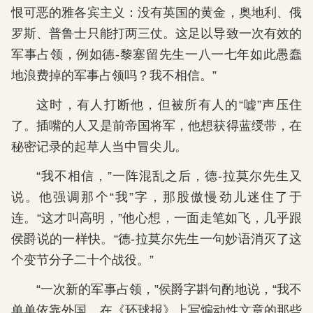
恨可恶的雅各宾主义：没有英国的黄金，奥地利、俄
罗斯、普鲁士只能打两三仗。这足以导致一次有效的
军事占领，例如德-黎塞留先生一八一七年如此愚蠢
地浪费掉的军事占领吗？我不相信。”
这时，有人打断他，但被所有人的“嘘”声压住
了。插嘴的人又是前帝国将军，他想获得蓝绶带，在
秘密记录的起草人当中冒尖儿。
“我不相信，”一阵混乱之后，德-拉莫尔先生又
说。他强调那个“我”字，那股傲慢劲儿迷住了于
连。“这才叫高明，”他心想，一面走笔如飞，几乎跟
侯爵说的一样快。“德-拉莫尔先生一句妙语消灭了这
个变节分子二十个战役。”
“一次新的军事占领，”侯爵字斟句酌地说，“我不
单单依靠外国。在《环球报》上写煽动性文章的那些