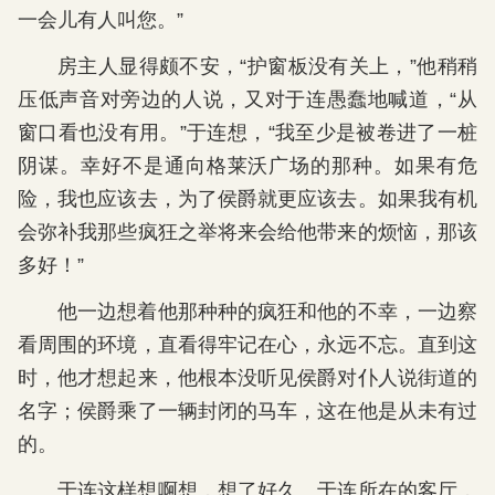
一会儿有人叫您。”
房主人显得颇不安，“护窗板没有关上，”他稍稍
压低声音对旁边的人说，又对于连愚蠢地喊道，“从
窗口看也没有用。”于连想，“我至少是被卷进了一桩
阴谋。幸好不是通向格莱沃广场的那种。如果有危
险，我也应该去，为了侯爵就更应该去。如果我有机
会弥补我那些疯狂之举将来会给他带来的烦恼，那该
多好！”
他一边想着他那种种的疯狂和他的不幸，一边察
看周围的环境，直看得牢记在心，永远不忘。直到这
时，他才想起来，他根本没听见侯爵对仆人说街道的
名字；侯爵乘了一辆封闭的马车，这在他是从未有过
的。
于连这样想啊想，想了好久。于连所在的客厅，