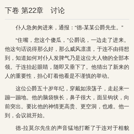
下卷 第22章 讨论
仆人急匆匆进来，通报：“德-某某公爵先生。”
“住嘴，您这个傻瓜，”公爵说，一边走了进来。
他这句话说得那么好，那么威风凛凛，于连不由得想
到，知道如何对仆人发脾气乃是这位大人物的全部本
领。于连抬起眼睛，随即又垂下了。他猜出了新来的
人的重要性，担心盯着他看是不谨慎的举动。
这位公爵五十岁年纪，穿戴如浪荡子，走起来一
蹦一蹦地。他的脑袋狭长，鼻子很大，面呈钩状，向
前突出。要比他的神情更高贵、更空洞，也难。他一
到，会议就开始。
德-拉莫尔先生的声音猛地打断了于连对于相貌