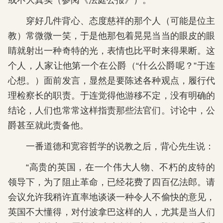
或不大真实（参阅《法庭公报》）。
穿好几件背心、态度慈祥的那个人（可能是位主
教）常微微一笑，于是他那包着晃晃当当的眼皮的眼
睛就射出一种奇特的光，表情也比平时来得果断。这
个人，人家让他第一个在公爵（“什么公爵呢？”于连
心想。）面前发言，显然是要陈述各种观点，履行代
理检察长的职责。于连觉得他游移不定，没有明确的
结论，人们也常常这样指责那些法官们。讨论中，公
爵甚至就此责备他。
一番道德和宽容哲学的说教之后，背心先生说：
“高贵的英国，在一个伟大人物、不朽的皮特的
领导下，为了阻止革命，已经花费了四百亿法郎。请
会议允许我稍许直率地谈谈一种令人不偷快的意见，
英国不大懂得，对付波拿巴这样的人，尤其是当人们