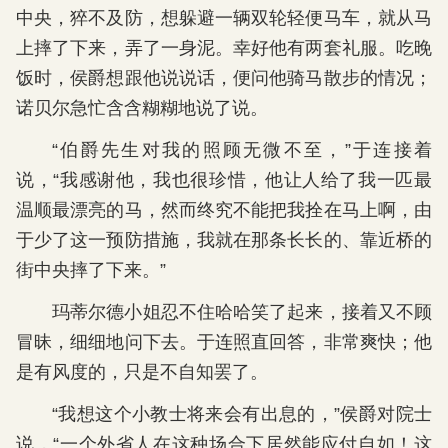
中央，猝不及防，想躲避一辆双轮轻便马车，就从马
上摔了下来，弄了一身泥。幸好他有两套礼服。吃晚
饭时，侯爵想跟他说说话，便问他骑马散步的情况；
诺贝尔急忙含含糊糊地说了说。
“伯爵先生对我的照顾无微不至，”于连接着
说，“我感谢他，我也很珍惜，他让人给了我一匹最
温顺最漂亮的马，然而终究不能把我拴在马上啊，由
于少了这一预防措施，我就在那条长长的、靠近桥的
街中央摔了下来。”
玛蒂尔德小姐忍不住哈哈笑了起来，接着又不顾
冒昧，细细地问下去。于连照直回答，非常爽快；他
是有风度的，只是不自知罢了。
“我想这个小教士将来会有出息的，”侯爵对院士
说，“一个外省人在这种场合下居然能应付自如！这