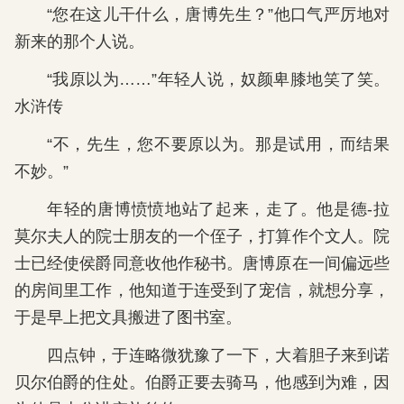
“您在这儿干什么，唐博先生？”他口气严厉地对
新来的那个人说。
“我原以为……”年轻人说，奴颜卑膝地笑了笑。
水浒传
“不，先生，您不要原以为。那是试用，而结果
不妙。”
年轻的唐博愤愤地站了起来，走了。他是德-拉
莫尔夫人的院士朋友的一个侄子，打算作个文人。院
士已经使侯爵同意收他作秘书。唐博原在一间偏远些
的房间里工作，他知道于连受到了宠信，就想分享，
于是早上把文具搬进了图书室。
四点钟，于连略微犹豫了一下，大着胆子来到诺
贝尔伯爵的住处。伯爵正要去骑马，他感到为难，因