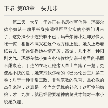
下卷 第03章 头几步
第二天一大早，于连正在书房抄写信件，玛蒂尔
德小姐从一扇用书脊掩藏得严严实实的小旁门进来
了。这办法令于连赞叹不已，玛蒂尔德小姐却好像大
吃一惊，相当不高兴在这个地方碰上他。她头上卷着
纸卷儿，于连觉得她神情严厉，高傲，几乎有一种阳
刚之气。玛蒂尔德小姐有办法偷她父亲书房里的书而
不露痕迹。于连的在场让她这天早上白跑了一趟，更
使她不快的是，她来找伏尔泰的《巴比伦公主》第二
卷；对于一种非常王政、非常宗教的教育、圣心派的
杰作来说，这真是一个当之无槐的补充！这可怜的姑
娘，才十九岁，就已经需要精神的刺激才能对一本小
说感兴趣。